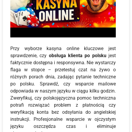
Przy wyborze kasyna online kluczowe jest
sprawdzenie, czy
obsługa klienta po polsku
jest
faktycznie dostępna i responsywna. Nie wystarczy
flaga w stopce – przetestuj czat na żywo o
różnych porach dnia, zadając pytanie techniczne
po polsku. Sprawdź, czy wsparcie mailowe
odpowiada w naszym języku w ciągu kilku godzin.
Zweryfikuj, czy polskojęzyczna pomoc techniczna
potrafi rozwiązać problem z płatnością czy
weryfikacją konta bez odsyłania do angielskiej
instrukcji. Profesjonalne wsparcie w ojczystym
języku oszczędza czas i eliminuje