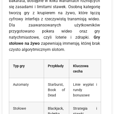
bakarata, dostępne w kilku wariantach różniących
się zasadami i limitami stawek. Osobną kategorię
tworzą gry z krupierem na żywo, które łączą
cyfrowy interfejs z rzeczywistą transmisją wideo.
Dla zaawansowanych użytkowników
przygotowano pokera wideo oraz gry
natychmiastowe, czyli loterie i zdrapki.
Gry
stołowe na żywo
zapewniają immersję, której brak
czysto algorytmicznym slotom.
Typ gry
Przykłady
Kluczowa
cecha
Automaty
Starburst,
Linie wypłat i
Book of
rundy
Dead
bonusowe
Stołowe
Blackjack,
Strategia i
Ruletka
stawki