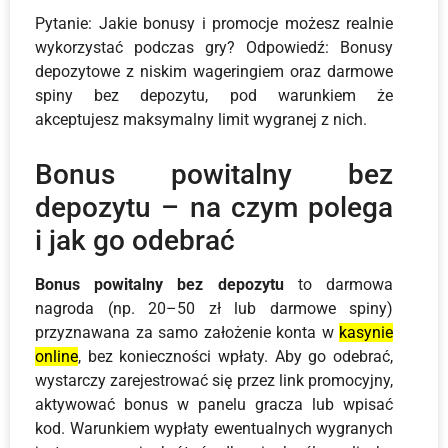
Pytanie: Jakie bonusy i promocje możesz realnie
wykorzystać podczas gry? Odpowiedź: Bonusy
depozytowe z niskim wageringiem oraz darmowe
spiny bez depozytu, pod warunkiem że
akceptujesz maksymalny limit wygranej z nich.
Bonus powitalny bez
depozytu – na czym polega
i jak go odebrać
Bonus powitalny bez depozytu
to darmowa
nagroda (np. 20–50 zł lub darmowe spiny)
przyznawana za samo założenie konta w
kasynie
online
, bez konieczności wpłaty. Aby go odebrać,
wystarczy zarejestrować się przez link promocyjny,
aktywować bonus w panelu gracza lub wpisać
kod. Warunkiem wypłaty ewentualnych wygranych