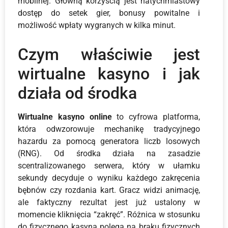
mobilnej. Główną korzyścią jest natychmiastowy
dostęp do setek gier, bonusy powitalne i
możliwość wpłaty wygranych w kilka minut.
Czym właściwie jest
wirtualne kasyno i jak
działa od środka
Wirtualne kasyno online
to cyfrowa platforma,
która odwzorowuje mechanikę tradycyjnego
hazardu za pomocą generatora liczb losowych
(RNG). Od środka działa na zasadzie
scentralizowanego serwera, który w ułamku
sekundy decyduje o wyniku każdego zakręcenia
bębnów czy rozdania kart. Gracz widzi animację,
ale faktyczny rezultat jest już ustalony w
momencie kliknięcia “zakręć”. Różnica w stosunku
do fizycznego kasyna polega na braku fizycznych