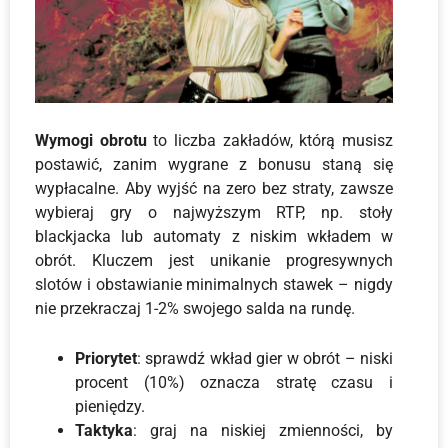
Wymogi obrotu
to liczba zakładów, którą musisz
postawić, zanim wygrane z bonusu staną się
wypłacalne. Aby wyjść na zero bez straty, zawsze
wybieraj gry o najwyższym RTP, np. stoły
blackjacka lub automaty z niskim wkładem w
obrót. Kluczem jest unikanie progresywnych
slotów i obstawianie minimalnych stawek – nigdy
nie przekraczaj 1-2% swojego salda na rundę.
Priorytet
: sprawdź wkład gier w obrót – niski
procent (10%) oznacza stratę czasu i
pieniędzy.
Taktyka
: graj na niskiej zmienności, by