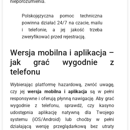
nieporozumienia.
Polskojęzyczna pomoc techniczna
powinna działać 24/7 na czacie, mailu
i telefonie, a jej jakość trzeba
zweryfikować przed rejestracją.
Wersja mobilna i aplikacja –
jak grać wygodnie z
telefonu
Wybierając platformę hazardową, zwróć uwagę,
czy jej
wersja mobilna i aplikacja
są w pełni
responsywne i oferują płynną nawigację. Aby grać
wygodnie z telefonu, sprawdź, czy kasyno
udostępnia aplikację natywną dla Twojego
systemu (iOS/Android) lub choćby w pełni
działającą wersję przeglądarkową bez utraty