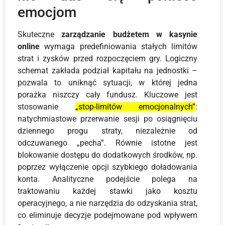
emocjom
Skuteczne
zarządzanie budżetem w kasynie
online
wymaga predefiniowania stałych limitów
strat i zysków przed rozpoczęciem gry. Logiczny
schemat zakłada podział kapitału na jednostki –
pozwala to uniknąć sytuacji, w której jedna
porażka niszczy cały fundusz. Kluczowe jest
stosowanie
„stop-limitów emocjonalnych”
:
natychmiastowe przerwanie sesji po osiągnięciu
dziennego progu straty, niezależnie od
odczuwanego „pecha”. Równie istotne jest
blokowanie dostępu do dodatkowych środków, np.
poprzez wyłączenie opcji szybkiego doładowania
konta. Analityczne podejście polega na
traktowaniu każdej stawki jako kosztu
operacyjnego, a nie narzędzia do odzyskania strat,
co eliminuje decyzje podejmowane pod wpływem