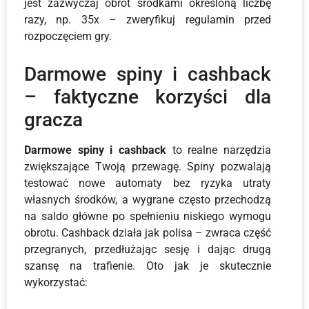
jest zazwyczaj obrót środkami określoną liczbę
razy, np. 35x – zweryfikuj regulamin przed
rozpoczęciem gry.
Darmowe spiny i cashback
– faktyczne korzyści dla
gracza
Darmowe spiny i cashback
to realne narzędzia
zwiększające Twoją przewagę. Spiny pozwalają
testować nowe automaty bez ryzyka utraty
własnych środków, a wygrane często przechodzą
na saldo główne po spełnieniu niskiego wymogu
obrotu. Cashback działa jak polisa – zwraca część
przegranych, przedłużając sesję i dając drugą
szansę na trafienie. Oto jak je skutecznie
wykorzystać: