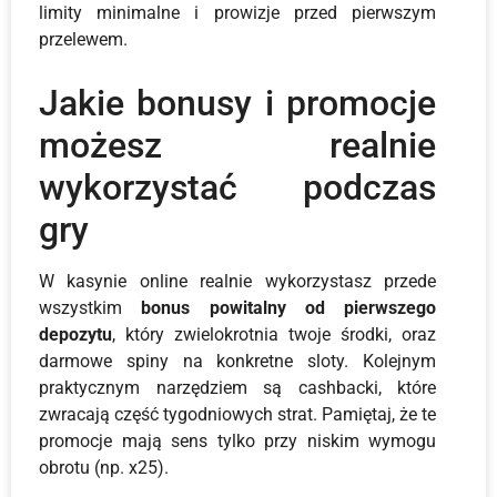
limity minimalne i prowizje przed pierwszym
przelewem.
Jakie bonusy i promocje
możesz realnie
wykorzystać podczas
gry
W kasynie online realnie wykorzystasz przede
wszystkim
bonus powitalny od pierwszego
depozytu
, który zwielokrotnia twoje środki, oraz
darmowe spiny na konkretne sloty. Kolejnym
praktycznym narzędziem są cashbacki, które
zwracają część tygodniowych strat. Pamiętaj, że te
promocje mają sens tylko przy niskim wymogu
obrotu (np. x25).