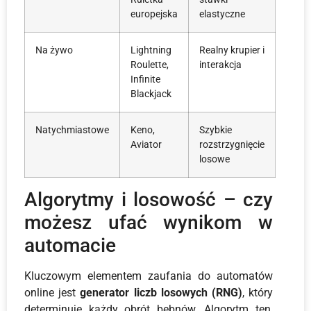
europejska
elastyczne
Na żywo
Lightning
Realny krupier i
Roulette,
interakcja
Infinite
Blackjack
Natychmiastowe
Keno,
Szybkie
Aviator
rozstrzygnięcie
losowe
Algorytmy i losowość – czy
możesz ufać wynikom w
automacie
Kluczowym elementem zaufania do automatów
online jest
generator liczb losowych (RNG)
, który
determinuje każdy obrót bębnów. Algorytm ten,