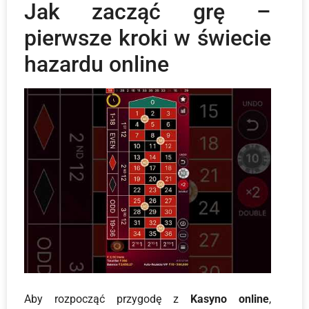
Jak zacząć grę –
pierwsze kroki w świecie
hazardu online
Aby rozpocząć przygodę z
Kasyno online
,