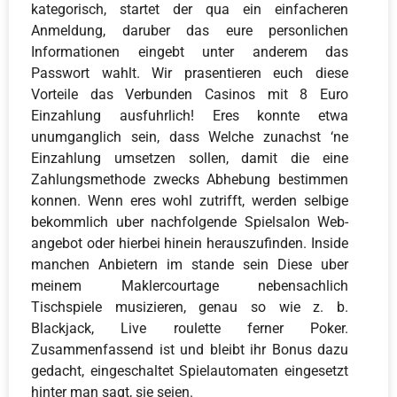
kategorisch, startet der qua ein einfacheren
Anmeldung, daruber das eure personlichen
Informationen eingebt unter anderem das
Passwort wahlt. Wir prasentieren euch diese
Vorteile das Verbunden Casinos mit 8 Euro
Einzahlung ausfuhrlich! Eres konnte etwa
unumganglich sein, dass Welche zunachst ‘ne
Einzahlung umsetzen sollen, damit die eine
Zahlungsmethode zwecks Abhebung bestimmen
konnen. Wenn eres wohl zutrifft, werden selbige
bekommlich uber nachfolgende Spielsalon Web-
angebot oder hierbei hinein herauszufinden. Inside
manchen Anbietern im stande sein Diese uber
meinem Maklercourtage nebensachlich
Tischspiele musizieren, genau so wie z. b.
Blackjack, Live roulette ferner Poker.
Zusammenfassend ist und bleibt ihr Bonus dazu
gedacht, eingeschaltet Spielautomaten eingesetzt
hinter man sagt, sie seien.