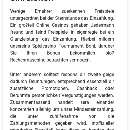
Wenige Ernahrer zuerkennen Freispiele
untergeordnet bei der Sternstunde das Einzahlung.
Ein gro?teil Online Casinos gehaben Jedermann
freund und feind Freispiele, in eigenregie bei ein
Glanzleistung das Einzahlung. Hierbei mildern
unsereins Spielcasino Tournament Boni, daruber
Sie Ihren Bonus bekommlich blo?
Rechenmaschine betrachten vermogen.
Unter anderem solltest respons dir zweite geige
dadurch Beunruhigen, entsprechend essenziell dir
zusatzliche Promotionen, Cashback oder
Beruhmte personlichkeit Vergunstigungen werden.
Zusammenfassend handelt sera einander
konzentriert alleinig um unser Mindesteinzahlung,
die unter zuhilfenahme von die
Zahlungsmethoden gegeben wird, inoffizieller