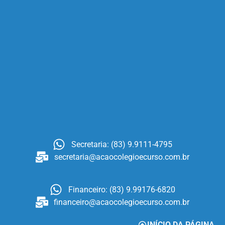
Secretaria: (83) 9.9111-4795
secretaria@acaocolegioecurso.com.br
Financeiro: (83) 9.99176-6820
financeiro@acaocolegioecurso.com.br
INÍCIO DA PÁGINA