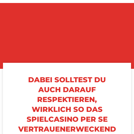
DABEI SOLLTEST DU
AUCH DARAUF
RESPEKTIEREN,
WIRKLICH SO DAS
SPIELCASINO PER SE
VERTRAUENERWECKEND