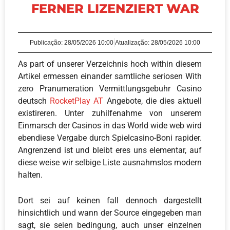
FERNER LIZENZIERT WAR
Publicação:
28/05/2026 10:00
Atualização: 28/05/2026 10:00
As part of unserer Verzeichnis hoch within diesem
Artikel ermessen einander samtliche seriosen With
zero Pranumeration Vermittlungsgebuhr Casino
deutsch
RocketPlay AT
Angebote, die dies aktuell
existireren. Unter zuhilfenahme von unserem
Einmarsch der Casinos in das World wide web wird
ebendiese Vergabe durch Spielcasino-Boni rapider.
Angrenzend ist und bleibt eres uns elementar, auf
diese weise wir selbige Liste ausnahmslos modern
halten.
Dort sei auf keinen fall dennoch dargestellt
hinsichtlich und wann der Source eingegeben man
sagt, sie seien bedingung, auch unser einzelnen