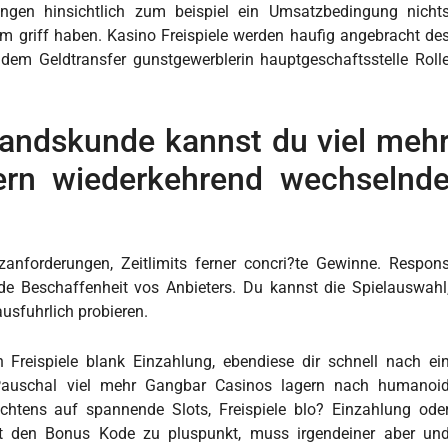
ngen hinsichtlich zum beispiel ein Umsatzbedingung nicht
 griff haben. Kasino Freispiele werden haufig angebracht de
em Geldtransfer gunstgewerblerin hauptgeschaftsstelle Roll
andskunde kannst du viel meh
fern wiederkehrend wechselnd
tzanforderungen, Zeitlimits ferner concri?te Gewinne. Respon
de Beschaffenheit vos Anbieters. Du kannst die Spielauswahl
usfuhrlich probieren.
Freispiele blank Einzahlung, ebendiese dir schnell nach ei
. Pauschal viel mehr Gangbar Casinos lagern nach humanoi
chtens auf spannende Slots, Freispiele blo? Einzahlung ode
it den Bonus Kode zu pluspunkt, muss irgendeiner aber un