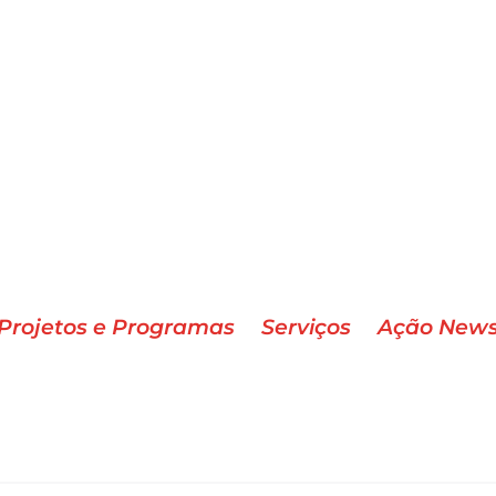
Projetos e Programas
Serviços
Ação New