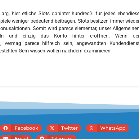
rg, hier etliche Slots dahinter hundred% fur jedes ebendies
iele weniger bedeutend beitragen. Slots besitzen immer wiede
Bonusaktionen. Somit wird parece elementar, unser Allgemeine
sseln und einzig das Konto hinter eroffnen. Wenn de
int, vermag parece hilfreich sein, angewandten Kundendiens
stellten Gern wissen wollen nachdem examinieren.
Facebook
Twitter
WhatsApp
Email
Telegram