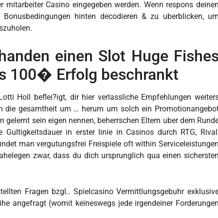
ler mitarbeiter Casino eingegeben werden. Wenn respons deine
se Bonusbedingungen hinten decodieren & zu uberblicken, u
szuholen.
 handen einen Slot Huge Fishe
ts 100� Erfolg beschrankt
tti Holl beflei?igt, dir hier verlassliche Empfehlungen weiter
nun die gesamtheit um … herum um solch ein Promotionangebo
n gelernt sein eigen nennen, beherrschen Eltern uber dem Rund
 Gultigkeitsdauer in erster linie in Casinos durch RTG, Rival
ndet man vergutungsfrei Freispiele oft within Serviceleistunge
helegen zwar, dass du dich ursprunglich qua einen sicherste
ellten Fragen bzgl.. Spielcasino Vermittlungsgebuhr exklusiv
ihe angefragt (womit keineswegs jede irgendeiner Forderunge