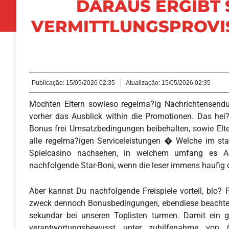
DARAUS ERGIBT S
VERMITTLUNGSPROVIS
Publicação:
15/05/2026 02:35
Atualização: 15/05/2026 02:35
Mochten Eltern sowieso regelma?ig Nachrichtensendu
vorher das Ausblick within die Promotionen. Das hei?t
Bonus frei Umsatzbedingungen beibehalten, sowie Elter
alle regelma?igen Serviceleistungen � Welche im st
Spielcasino nachsehen, in welchem umfang es Ang
nachfolgende Star-Boni, wenn die leser immens haufig 
Aber kannst Du nachfolgende Freispiele vorteil, blo? 
zweck dennoch Bonusbedingungen, ebendiese beachtet 
sekundar bei unseren Toplisten turmen. Damit ein ge
verantwortungsbewusst unter zuhilfenahme von 