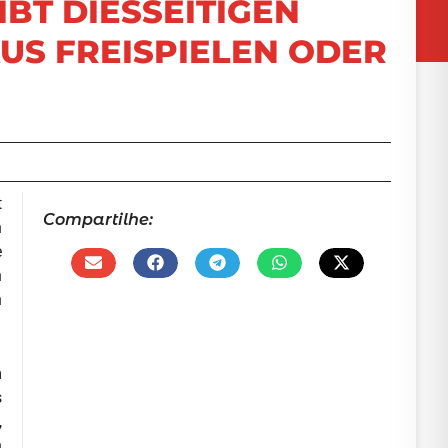
IBT DIESSEITIGEN
US FREISPIELEN ODER
t
Compartilhe:
n
e
n
n
m
s
,
n