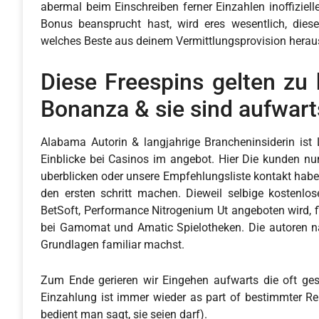
abermal beim Einschreiben ferner Einzahlen inoffiziel
Bonus beansprucht hast, wird eres wesentlich, die
welches Beste aus deinem Vermittlungsprovision herau
Diese Freespins gelten zu
Bonanza & sie sind aufwar
Alabama Autorin & langjahrige Brancheninsiderin ist Lo
Einblicke bei Casinos im angebot. Hier Die kunden 
uberblicken oder unsere Empfehlungsliste kontakt habe
den ersten schritt machen. Dieweil selbige kostenlose
BetSoft, Performance Nitrogenium Ut angeboten wird, fi
bei Gamomat und Amatic Spielotheken. Die autoren na
Grundlagen familiar machst.
Zum Ende gerieren wir Eingehen aufwarts die oft gest
Einzahlung ist immer wieder as part of bestimmter Re
bedient man sagt, sie seien darf).