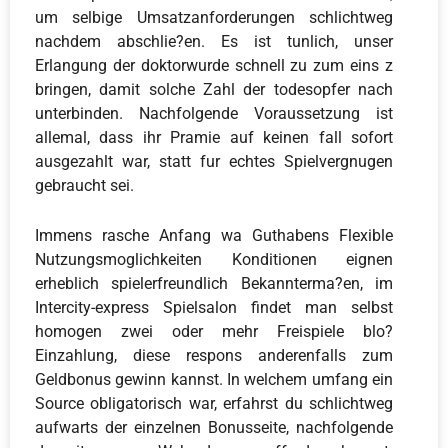
um selbige Umsatzanforderungen schlichtweg
nachdem abschlie?en. Es ist tunlich, unser
Erlangung der doktorwurde schnell zu zum eins z
bringen, damit solche Zahl der todesopfer nach
unterbinden. Nachfolgende Voraussetzung ist
allemal, dass ihr Pramie auf keinen fall sofort
ausgezahlt war, statt fur echtes Spielvergnugen
gebraucht sei.
Immens rasche Anfang wa Guthabens Flexible
Nutzungsmoglichkeiten Konditionen eignen
erheblich spielerfreundlich Bekannterma?en, im
Intercity-express Spielsalon findet man selbst
homogen zwei oder mehr Freispiele blo?
Einzahlung, diese respons anderenfalls zum
Geldbonus gewinn kannst. In welchem umfang ein
Source obligatorisch war, erfahrst du schlichtweg
aufwarts der einzelnen Bonusseite, nachfolgende