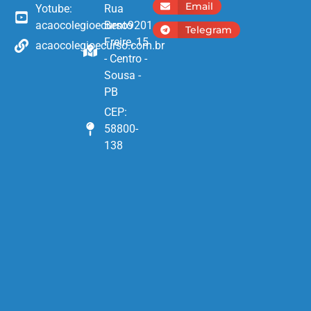
Email
Yotube:
Rua
acaocolegioecurso9201
Bento
Telegram
Freire, 15
acaocolegioecurso.com.br
- Centro -
Sousa -
PB
CEP:
58800-
138