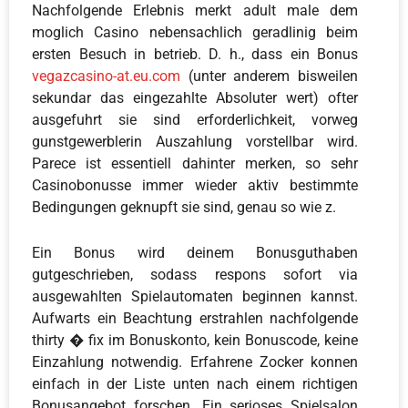
Nachfolgende Erlebnis merkt adult male dem
moglich Casino nebensachlich geradlinig beim
ersten Besuch in betrieb. D. h., dass ein Bonus
vegazcasino-at.eu.com
(unter anderem bisweilen
sekundar das eingezahlte Absoluter wert) ofter
ausgefuhrt sie sind erforderlichkeit, vorweg
gunstgewerblerin Auszahlung vorstellbar wird.
Parece ist essentiell dahinter merken, so sehr
Casinobonusse immer wieder aktiv bestimmte
Bedingungen geknupft sie sind, genau so wie z.
Ein Bonus wird deinem Bonusguthaben
gutgeschrieben, sodass respons sofort via
ausgewahlten Spielautomaten beginnen kannst.
Aufwarts ein Beachtung erstrahlen nachfolgende
thirty � fix im Bonuskonto, kein Bonuscode, keine
Einzahlung notwendig. Erfahrene Zocker konnen
einfach in der Liste unten nach einem richtigen
Bonusangebot forschen. Ein serioses Spielsalon