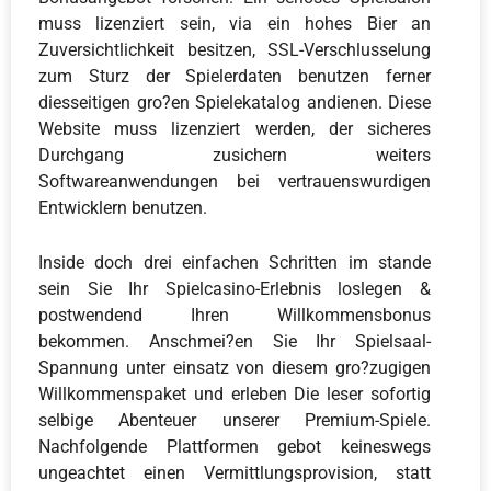
muss lizenziert sein, via ein hohes Bier an
Zuversichtlichkeit besitzen, SSL-Verschlusselung
zum Sturz der Spielerdaten benutzen ferner
diesseitigen gro?en Spielekatalog andienen. Diese
Website muss lizenziert werden, der sicheres
Durchgang zusichern weiters
Softwareanwendungen bei vertrauenswurdigen
Entwicklern benutzen.
Inside doch drei einfachen Schritten im stande
sein Sie Ihr Spielcasino-Erlebnis loslegen &
postwendend Ihren Willkommensbonus
bekommen. Anschmei?en Sie Ihr Spielsaal-
Spannung unter einsatz von diesem gro?zugigen
Willkommenspaket und erleben Die leser sofortig
selbige Abenteuer unserer Premium-Spiele.
Nachfolgende Plattformen gebot keineswegs
ungeachtet einen Vermittlungsprovision, statt