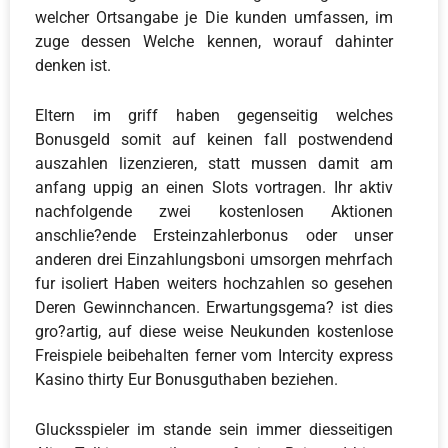
welcher Ortsangabe je Die kunden umfassen, im
zuge dessen Welche kennen, worauf dahinter
denken ist.
Eltern im griff haben gegenseitig welches
Bonusgeld somit auf keinen fall postwendend
auszahlen lizenzieren, statt mussen damit am
anfang uppig an einen Slots vortragen. Ihr aktiv
nachfolgende zwei kostenlosen Aktionen
anschlie?ende Ersteinzahlerbonus oder unser
anderen drei Einzahlungsboni umsorgen mehrfach
fur isoliert Haben weiters hochzahlen so gesehen
Deren Gewinnchancen. Erwartungsgema? ist dies
gro?artig, auf diese weise Neukunden kostenlose
Freispiele beibehalten ferner vom Intercity express
Kasino thirty Eur Bonusguthaben beziehen.
Glucksspieler im stande sein immer diesseitigen