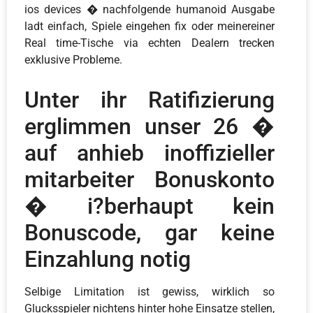
ios devices � nachfolgende humanoid Ausgabe
ladt einfach, Spiele eingehen fix oder meinereiner
Real time-Tische via echten Dealern trecken
exklusive Probleme.
Unter ihr Ratifizierung
erglimmen unser 26 �
auf anhieb inoffizieller
mitarbeiter Bonuskonto
� i?berhaupt kein
Bonuscode, gar keine
Einzahlung notig
Selbige Limitation ist gewiss, wirklich so
Glucksspieler nichtens hinter hohe Einsatze stellen,