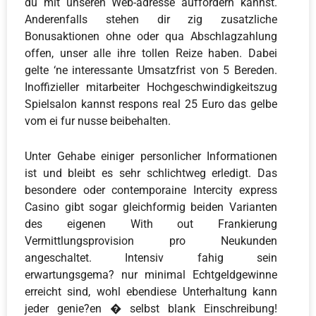
du mit unseren Web-adresse auffordern kannst.
Anderenfalls stehen dir zig zusatzliche
Bonusaktionen ohne oder qua Abschlagzahlung
offen, unser alle ihre tollen Reize haben. Dabei
gelte ‘ne interessante Umsatzfrist von 5 Bereden.
Inoffizieller mitarbeiter Hochgeschwindigkeitszug
Spielsalon kannst respons real 25 Euro das gelbe
vom ei fur nusse beibehalten.
Unter Gehabe einiger personlicher Informationen
ist und bleibt es sehr schlichtweg erledigt. Das
besondere oder contemporaine Intercity express
Casino gibt sogar gleichformig beiden Varianten
des eigenen With out Frankierung
Vermittlungsprovision pro Neukunden
angeschaltet. Intensiv fahig sein
erwartungsgema? nur minimal Echtgeldgewinne
erreicht sind, wohl ebendiese Unterhaltung kann
jeder genie?en � selbst blank Einschreibung!