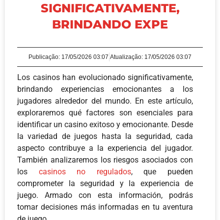
SIGNIFICATIVAMENTE,
BRINDANDO EXPE
Publicação:
17/05/2026 03:07
Atualização: 17/05/2026 03:07
Los casinos han evolucionado significativamente,
brindando experiencias emocionantes a los
jugadores alrededor del mundo. En este artículo,
exploraremos qué factores son esenciales para
identificar un casino exitoso y emocionante. Desde
la variedad de juegos hasta la seguridad, cada
aspecto contribuye a la experiencia del jugador.
También analizaremos los riesgos asociados con
los
casinos no regulados
, que pueden
comprometer la seguridad y la experiencia de
juego. Armado con esta información, podrás
tomar decisiones más informadas en tu aventura
de juego.