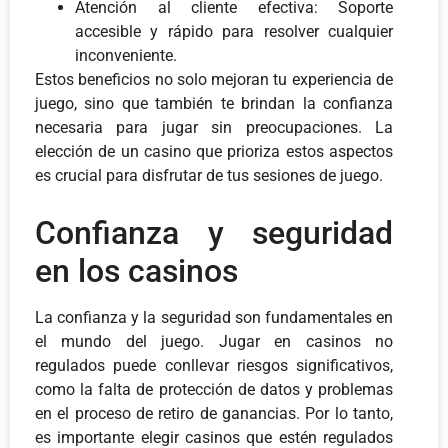
Atención al cliente efectiva: Soporte
accesible y rápido para resolver cualquier
inconveniente.
Estos beneficios no solo mejoran tu experiencia de
juego, sino que también te brindan la confianza
necesaria para jugar sin preocupaciones. La
elección de un casino que prioriza estos aspectos
es crucial para disfrutar de tus sesiones de juego.
Confianza y seguridad
en los casinos
La confianza y la seguridad son fundamentales en
el mundo del juego. Jugar en casinos no
regulados puede conllevar riesgos significativos,
como la falta de protección de datos y problemas
en el proceso de retiro de ganancias. Por lo tanto,
es importante elegir casinos que estén regulados