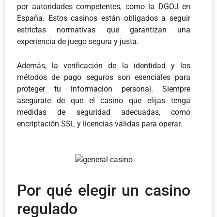
por autoridades competentes, como la DGOJ en
España. Estos casinos están obligados a seguir
estrictas normativas que garantizan una
experiencia de juego segura y justa.
Además, la verificación de la identidad y los
métodos de pago seguros son esenciales para
proteger tu información personal. Siempre
asegúrate de que el casino que elijas tenga
medidas de seguridad adecuadas, como
encriptación SSL y licencias válidas para operar.
Por qué elegir un casino
regulado