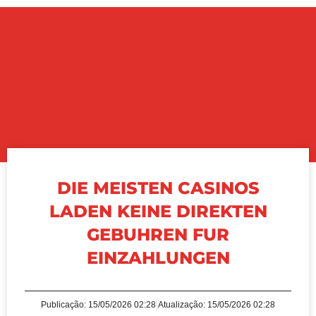
DIE MEISTEN CASINOS
LADEN KEINE DIREKTEN
GEBUHREN FUR
EINZAHLUNGEN
Publicação:
15/05/2026 02:28
Atualização: 15/05/2026 02:28