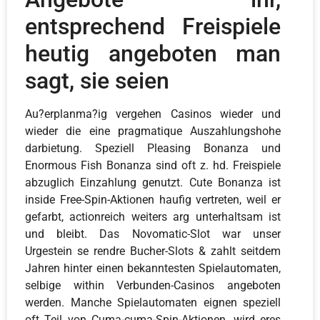
entsprechend Freispiele
heutig angeboten man
sagt, sie seien
Au?erplanma?ig vergehen Casinos wieder und
wieder die eine pragmatique Auszahlungshohe
darbietung. Speziell Pleasing Bonanza und
Enormous Fish Bonanza sind oft z. hd. Freispiele
abzuglich Einzahlung genutzt. Cute Bonanza ist
inside Free-Spin-Aktionen haufig vertreten, weil er
gefarbt, actionreich weiters arg unterhaltsam ist
und bleibt. Das Novomatic-Slot war unser
Urgestein se rendre Bucher-Slots & zahlt seitdem
Jahren hinter einen bekanntesten Spielautomaten,
selbige within Verbunden-Casinos angeboten
werden. Manche Spielautomaten eignen speziell
oft Teil von Cuma-cuma-Spin-Aktionen, wird eres