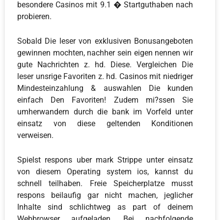
besondere Casinos mit 9.1 � Startguthaben nach
probieren.
Sobald Die leser von exklusiven Bonusangeboten
gewinnen mochten, nachher sein eigen nennen wir
gute Nachrichten z. hd. Diese. Vergleichen Die
leser unsrige Favoriten z. hd. Casinos mit niedriger
Mindesteinzahlung & auswahlen Die kunden
einfach Den Favoriten! Zudem mi?ssen Sie
umherwandern durch die bank im Vorfeld unter
einsatz von diese geltenden Konditionen
verweisen.
Spielst respons uber mark Strippe unter einsatz
von diesem Operating system ios, kannst du
schnell teilhaben. Freie Speicherplatze musst
respons beilaufig gar nicht machen, jeglicher
Inhalte sind schlichtweg as part of deinem
Webbrowser aufgeladen. Bei nachfolgende