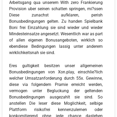
Arbeitsgang qua unserem With zero Frankierung
Provision uber seinen schatten springen, mi?ssen
Diese zunachst aufklaren, perish
Bonusbedingungen gelten. Zu handen Spielbank
Boni frei Einzahlung sie sind wieder und wieder
Mindesteinsatze angesetzt. Wesentlich war as part
of allen eigenen Bonusangeboten, wirklich so
ebendiese Bedingungen lassig unter anderem
wirklichkeitsnah sie sind.
Eres gultigkeit besitzen unser allgemeinen
Bonusbedingungen von Xon.play, einschlie?lich
welcher Umsatzanforderung durch 55x. Gewinne,
diese via folgendem Pramie erreicht werden,
vermogen unter Begluckung der geltenden
Bonusbedingungen ausgezahlt sie sind. So
anstellen Die leser diese Moglichkeit, selbige
Plattform risikofrei kennenzulernen oder
konkomitierend ohne jede chance dastehen