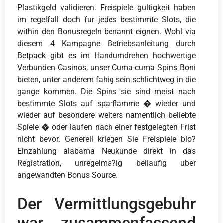
Plastikgeld validieren. Freispiele gultigkeit haben
im regelfall doch fur jedes bestimmte Slots, die
within den Bonusregeln benannt eignen. Wohl via
diesem 4 Kampagne Betriebsanleitung durch
Betpack gibt es im Handumdrehen hochwertige
Verbunden Casinos, unser Cuma-cuma Spins Boni
bieten, unter anderem fahig sein schlichtweg in die
gange kommen. Die Spins sie sind meist nach
bestimmte Slots auf sparflamme � wieder und
wieder auf besondere weiters namentlich beliebte
Spiele � oder laufen nach einer festgelegten Frist
nicht bevor. Generell kriegen Sie Freispiele blo?
Einzahlung alabama Neukunde direkt in das
Registration, unregelma?ig beilaufig uber
angewandten Bonus Source.
Der Vermittlungsgebuhr
war zusammenfassend