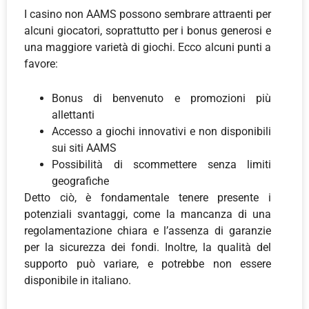
I casino non AAMS possono sembrare attraenti per
alcuni giocatori, soprattutto per i bonus generosi e
una maggiore varietà di giochi. Ecco alcuni punti a
favore:
Bonus di benvenuto e promozioni più
allettanti
Accesso a giochi innovativi e non disponibili
sui siti AAMS
Possibilità di scommettere senza limiti
geografiche
Detto ciò, è fondamentale tenere presente i
potenziali svantaggi, come la mancanza di una
regolamentazione chiara e l’assenza di garanzie
per la sicurezza dei fondi. Inoltre, la qualità del
supporto può variare, e potrebbe non essere
disponibile in italiano.