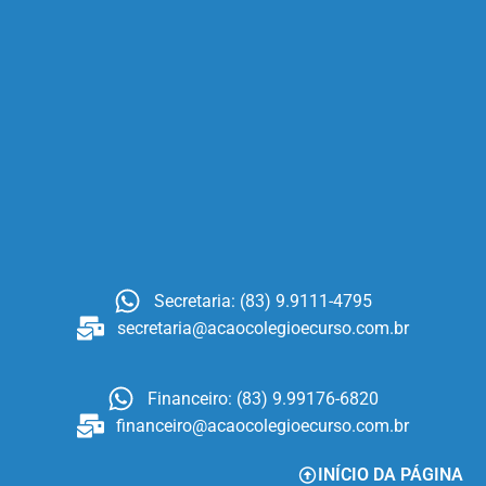
Secretaria: (83) 9.9111-4795
secretaria@acaocolegioecurso.com.br
Financeiro: (83) 9.99176-6820
financeiro@acaocolegioecurso.com.br
INÍCIO DA PÁGINA