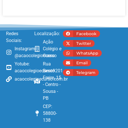
Redes
Localização:
Facebook
Sociais:
Ação
Twitter
Instagram:
Colégio e
WhatsApp
@acaocolegioecurso
Curso
Email
Yotube:
Rua
acaocolegioecurso9201
Bento
Telegram
Freire, 15
acaocolegioecurso.com.br
- Centro -
Sousa -
PB
CEP:
58800-
138