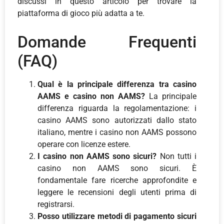
discussi in questo articolo per trovare la
piattaforma di gioco più adatta a te.
Domande Frequenti
(FAQ)
Qual è la principale differenza tra casino
AAMS e casino non AAMS?
La principale
differenza riguarda la regolamentazione: i
casino AAMS sono autorizzati dallo stato
italiano, mentre i casino non AAMS possono
operare con licenze estere.
I casino non AAMS sono sicuri?
Non tutti i
casino non AAMS sono sicuri. È
fondamentale fare ricerche approfondite e
leggere le recensioni degli utenti prima di
registrarsi.
Posso utilizzare metodi di pagamento sicuri