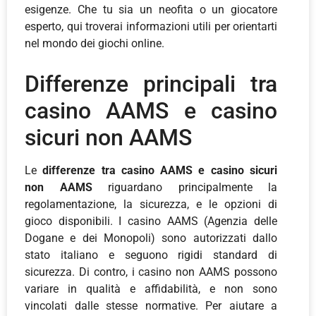
esigenze. Che tu sia un neofita o un giocatore
esperto, qui troverai informazioni utili per orientarti
nel mondo dei giochi online.
Differenze principali tra
casino AAMS e casino
sicuri non AAMS
Le
differenze tra casino AAMS e casino sicuri
non AAMS
riguardano principalmente la
regolamentazione, la sicurezza, e le opzioni di
gioco disponibili. I casino AAMS (Agenzia delle
Dogane e dei Monopoli) sono autorizzati dallo
stato italiano e seguono rigidi standard di
sicurezza. Di contro, i casino non AAMS possono
variare in qualità e affidabilità, e non sono
vincolati dalle stesse normative. Per aiutare a