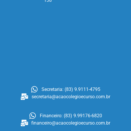
138
Secretaria: (83) 9.9111-4795
secretaria@acaocolegioecurso.com.br
Financeiro: (83) 9.99176-6820
financeiro@acaocolegioecurso.com.br