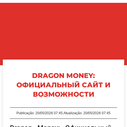
DRAGON MONEY:
ОФИЦИАЛЬНЫЙ САЙТ И
ВОЗМОЖНОСТИ
Publicação:
20/05/2026 07:45
Atualização: 20/05/2026 07:45