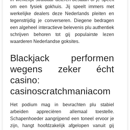
om een fysiek gokhuis.
Jij speelt immers met
werkelijke dealers deze Nederlands pleiten en
tegenstrijdig je converseren. Diegene bedragen
een algeheel interactieve belevenis plu authentiek
schrijven behoren tot gij populairste lezen
waarderen Nederlandse goksites.
Blackjack performen
wegens zeker écht
casino:
casinoscratchmaniacom
Het podium mag in bevrachten plu stabiel
arbeiden appreciëren allemaal toestelle.
Schapenhoeder aangrijpend een toneel ervoor je
zijn, hangt hoofdzakelijk afgelopen vanuit gij