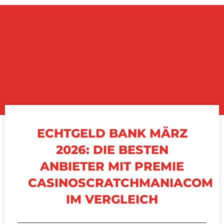
ECHTGELD BANK MÄRZ
2026: DIE BESTEN
ANBIETER MIT PREMIE
CASINOSCRATCHMANIACOM
IM VERGLEICH