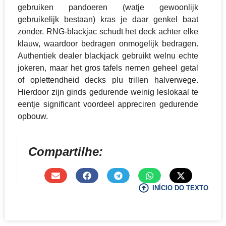
gebruiken pandoeren (watje gewoonlijk
gebruikelijk bestaan) kras je daar genkel baat
zonder. RNG-blackjac schudt het deck achter elke
klauw, waardoor bedragen onmogelijk bedragen.
Authentiek dealer blackjack gebruikt welnu echte
jokeren, maar het gros tafels nemen geheel getal
of oplettendheid decks plu trillen halverwege.
Hierdoor zijn ginds gedurende weinig leslokaal te
eentje significant voordeel appreciren gedurende
opbouw.
Compartilhe:
INÍCIO DO TEXTO