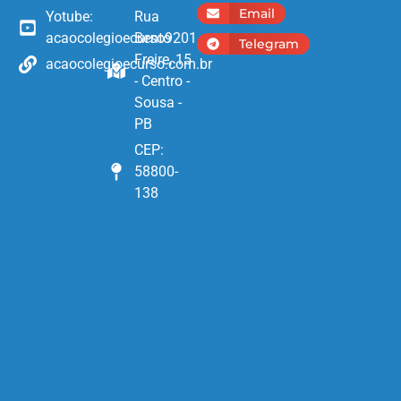
Email
Yotube:
Rua
acaocolegioecurso9201
Bento
Telegram
Freire, 15
acaocolegioecurso.com.br
- Centro -
Sousa -
PB
CEP:
58800-
138