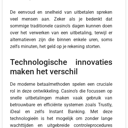
De eenvoud en snelheid van uitbetalen spreken
veel mensen aan. Zeker als je bedenkt dat
sommige traditionele casino’s dagen kunnen doen
over het verwerken van een uitbetaling, terwijl er
alternatieven zijn die binnen enkele uren, soms
zelfs minuten, het geld op je rekening storten.
Technologische innovaties
maken het verschil
De moderne betaalmethoden spelen een cruciale
rol in deze ontwikkeling. Casino’s die focussen op
snelle uitbetalingen maken vaak gebruik van
betrouwbare en efficiënte systemen zoals Trustly,
iDeal en zelfs Instant Banking. Met deze
technologieën is het mogelijk om zonder lange
wachttijden en uitgebreide controleprocedures