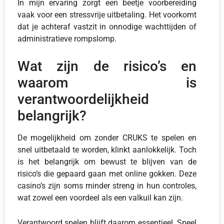
In mijn ervaring zorgt een beetje voorbereiding
vaak voor een stressvrije uitbetaling. Het voorkomt
dat je achteraf vastzit in onnodige wachttijden of
administratieve rompslomp.
Wat zijn de risico’s en
waarom is
verantwoordelijkheid
belangrijk?
De mogelijkheid om zonder CRUKS te spelen en
snel uitbetaald te worden, klinkt aanlokkelijk. Toch
is het belangrijk om bewust te blijven van de
risico’s die gepaard gaan met online gokken. Deze
casino’s zijn soms minder streng in hun controles,
wat zowel een voordeel als een valkuil kan zijn.
Verantwoord spelen blijft daarom essentieel. Speel