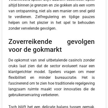
altijd binnen je grenzen en zie gokken als een vorm
van ontspanning, niet als een manier om snel geld
te verdienen. Zelfregulering en tijdige pauzes
helpen om het plezier in het spel te behouden
zonder vervelende gevolgen.
Zoverreikende gevolgen
voor de gokmarkt
De opkomst van snel uitbetalende casino’s zonder
cruks laat zien dat de sector evolueert naar een
klantgerichter model. Spelers vragen om meer
flexibiliteit en minder bureaucratie. Het is
fascinerend om te zien hoe traditionele regelgeving
langzaam ruimte maakt voor innovaties die de
gebruikerservaring verbeteren.
Toch blijft het een delicate balans tussen gemak,