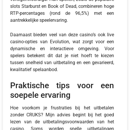
slots Starburst en Book of Dead, combineren hoge
RTP-percentages (rond de 96,5%) met een
aantrekkelijke speelervaring.
Daarnaast bieden veel van deze casino’s ook live
casino-opties van Evolution, wat zorgt voor een
dynamische en interactieve omgeving. Voor
spelers betekent dit dat je niet hoeft te kiezen
tussen snelheid van uitbetaling en een gevarieerd,
kwalitatief spelaanbod.
Praktische tips voor een
soepele ervaring
Hoe voorkom je frustraties bij het uitbetalen
zonder CRUKS? Mijn advies begint bij het goed
lezen van de uitbetalingsvoorwaarden van het
casino. Soms worden snelle uitbetalingen