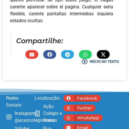
carente aparecer sobre el pagina. Cualquier serí­a
flexible, carente pantallas intermedias siquiera
estados ocultas.
Compartilhe:
INÍCIO DO TEXTO
Redes
Localização:
Facebook
Sociais:
Ação
Twitter
Instagram:
Colégio e
WhatsApp
@acaocolegioecurso
Curso
Email
Yotube:
Rua