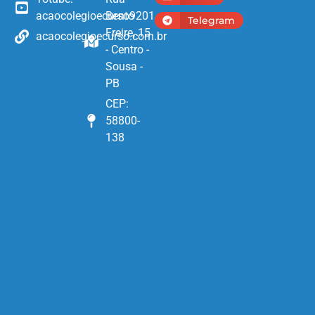
acaocolegioecurso9201
Bento
Telegram
Freire, 15
acaocolegioecurso.com.br
- Centro -
Sousa -
PB
CEP:
58800-
138