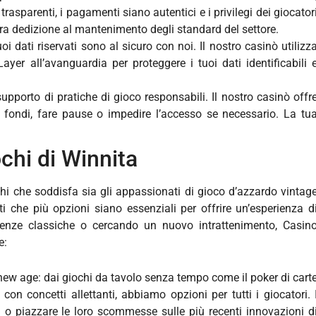
 trasparenti, i pagamenti siano autentici e i privilegi dei giocator
tra dedizione al mantenimento degli standard del settore.
oi dati riservati sono al sicuro con noi. Il nostro casinò utilizz
yer all’avanguardia per proteggere i tuoi dati identificabili 
upporto di pratiche di gioco responsabili. Il nostro casinò offr
i fondi, fare pause o impedire l’accesso se necessario. La tu
ochi di Winnita
chi che soddisfa sia gli appassionati di gioco d’azzardo vintag
i che più opzioni siano essenziali per offrire un’esperienza d
ienze classiche o cercando un nuovo intrattenimento, Casin
e:
 new age: dai giochi da tavolo senza tempo come il poker di cart
 con concetti allettanti, abbiamo opzioni per tutti i giocatori. 
i o piazzare le loro scommesse sulle più recenti innovazioni d