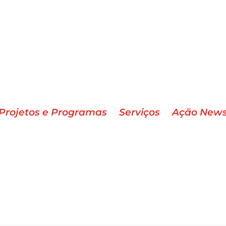
Projetos e Programas
Serviços
Ação New