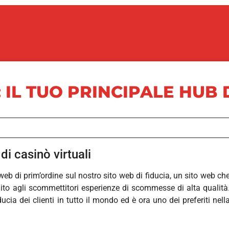
 IL TUO PRINCIPALE HUB 
 di casinò virtuali
eb di prim’ordine sul nostro sito web di fiducia, un sito web ch
ito agli scommettitori esperienze di scommesse di alta qualità
cia dei clienti in tutto il mondo ed è ora uno dei preferiti nell