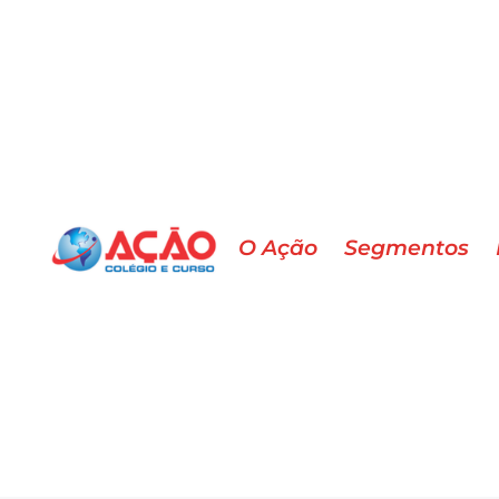
O Ação
Segmentos