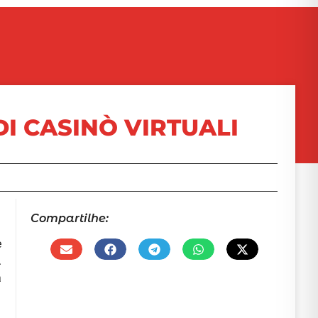
DI CASINÒ VIRTUALI
Compartilhe:
e
.
a