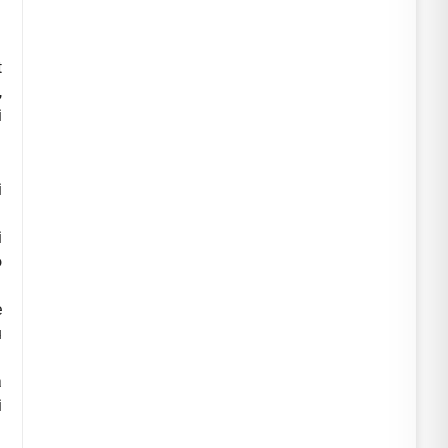
t
,
i
i
i
o
e
ù
a
i