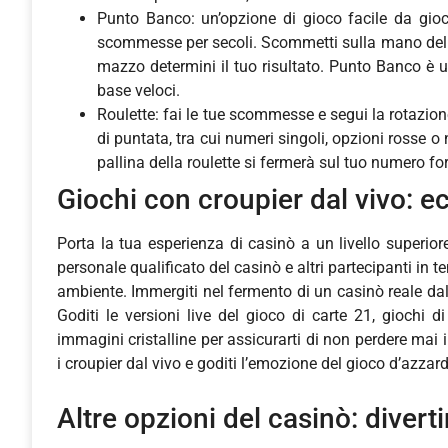
Punto Banco: un’opzione di gioco facile da gioc
scommesse per secoli. Scommetti sulla mano del g
mazzo determini il tuo risultato. Punto Banco è 
base veloci.
Roulette: fai le tue scommesse e segui la rotazione
di puntata, tra cui numeri singoli, opzioni rosse o 
pallina della roulette si fermerà sul tuo numero fo
Giochi con croupier dal vivo: e
Porta la tua esperienza di casinò a un livello superio
personale qualificato del casinò e altri partecipanti i
ambiente. Immergiti nel fermento di un casinò reale dal r
Goditi le versioni live del gioco di carte 21, giochi 
immagini cristalline per assicurarti di non perdere mai il
i croupier dal vivo e goditi l’emozione del gioco d’azza
Altre opzioni del casinò: divert