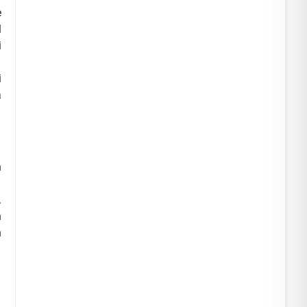
e
l
i
i
a
n
.
n
n