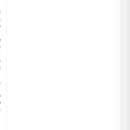
i
t
o
e
i
i
i
,
o
e
à
u