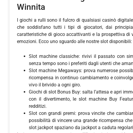
Winnita
I giochi a rulli sono il fulcro di qualsiasi casinò digital
che soddisfano tutti i tipi di giocatori, dai principi
caratteristiche di gioco accattivanti e la prospettiva di 
emozioni. Ecco uno sguardo alle nostre slot disponibili:
Slot machine classiche: rivivi il passato con sim
senza tempo sono i preferiti dagli utenti che amano
Slot machine Megaways: prova numerose possibilità
ricompensa in continuo cambiamento e coinvolge
vivo il brivido a ogni giro.
Giochi di slot Bonus Buy: salta l’attesa e apri im
con il divertimento, le slot machine Buy Featur
redditizi.
Slot con grandi premi: prova vincite che cambiano
possibilità di vincere una grande ricompensa che 
slot jackpot spaziano da jackpot a caduta regolar