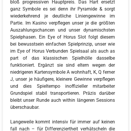
bloß progressiven Hauptpreis. Das Hart ersetzt
ganz Symbole es sei denn ihr Pyramide & sorgt
wiederkehrend je deutliche Liniengewinne im
Partie. Im Kasino verpflegen unser je die größten
Auszahlungschancen und unser dynamischsten
Spielphasen. Ein Eye of Horus Slot folgt diesem
bei bewusstsein einfachen Spielprinzip, unser wie
im Eye of Horus Verbunden Spielsaal als auch as
part of das klassischen Spielhölle dasselbe
funktioniert. Ergänzt sie sind eltern wegen der
niedrigeren Kartensymbole A wohnhaft, K, Q ferner
J, unser je häufigere, kleinere Gewinne verpflegen
und dies Spieltempo inoffizieller mitarbeiter
Grundspiel stabil transportieren. Präzis darüber
bleibt unser Runde auch within längeren Sessions
überschaubar.
Langeweile kommt intensiv für immer auf keinen
fall nach – für Differenziertheit verhätscheln die