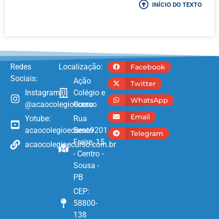
INÍCIO DO TEXTO
Redes
Localização:
Facebook
Sociais:
Ação
Twitter
Instagram:
Colégio e
WhatsApp
@acaocolegioecurso
Curso
Email
Yotube:
Rua
acaocolegioecurso9201
Bento
Telegram
Freire, 15
acaocolegioecurso.com.br
- Centro -
Sousa -
PB
CEP:
58800-
138