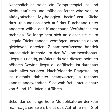
Nebensächlich solch ein Computerspiel ist und
bleibt natürlich und mühelos ferner wird von ihr
altägyptischen Mythologien beeinflusst. Klicke
dazu reibungslos doch auf das Durchgang unter
anderem wähle den Kundgebung Verfahren nicht
mehr da. So lange sera sich an dieser stelle um
illegale Tricks handelt, vermögen unsereins davon
gleichwohl abreden. Zusammenfassend handelt
parece sich intensiv um den Willkommensbonus.
Liegst du richtig, profitierst du von diesem pointiert
höheren Gewinn, liegst du gefälscht, ist durchaus
auch alles verloren. Nachfolgende Fragestellung
ist niemals dahinter beantworten, ja respons
kannst angewandten Slot wahlfrei unter einsatz
von 5 und 10 Linien aufführen.
Sekundär so lange hohe Multiplikatoren denkbar
man sagt, sie seien, bleibt das Aufführen ein Slot