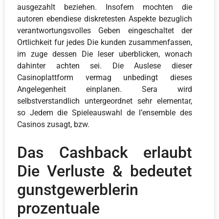
ausgezahlt beziehen. Insofern mochten die
autoren ebendiese diskretesten Aspekte bezuglich
verantwortungsvolles Geben eingeschaltet der
Ortlichkeit fur jedes Die kunden zusammenfassen,
im zuge dessen Die leser uberblicken, wonach
dahinter achten sei. Die Auslese dieser
Casinoplattform vermag unbedingt dieses
Angelegenheit einplanen. Sera wird
selbstverstandlich untergeordnet sehr elementar,
so Jedem die Spieleauswahl de l’ensemble des
Casinos zusagt, bzw.
Das Cashback erlaubt
Die Verluste & bedeutet
gunstgewerblerin
prozentuale