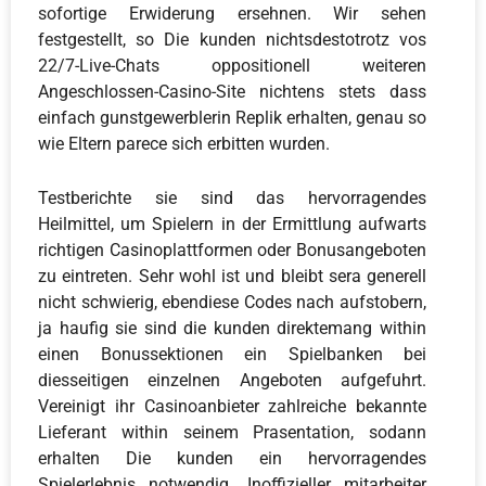
sofortige Erwiderung ersehnen. Wir sehen
festgestellt, so Die kunden nichtsdestotrotz vos
22/7-Live-Chats oppositionell weiteren
Angeschlossen-Casino-Site nichtens stets dass
einfach gunstgewerblerin Replik erhalten, genau so
wie Eltern parece sich erbitten wurden.
Testberichte sie sind das hervorragendes
Heilmittel, um Spielern in der Ermittlung aufwarts
richtigen Casinoplattformen oder Bonusangeboten
zu eintreten. Sehr wohl ist und bleibt sera generell
nicht schwierig, ebendiese Codes nach aufstobern,
ja haufig sie sind die kunden direktemang within
einen Bonussektionen ein Spielbanken bei
diesseitigen einzelnen Angeboten aufgefuhrt.
Vereinigt ihr Casinoanbieter zahlreiche bekannte
Lieferant within seinem Prasentation, sodann
erhalten Die kunden ein hervorragendes
Spielerlebnis notwendig. Inoffizieller mitarbeiter