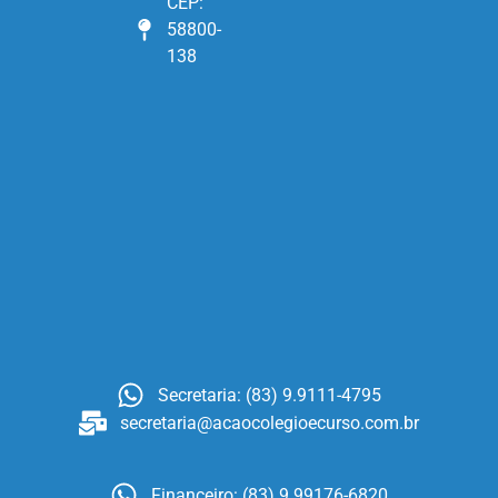
CEP:
58800-
138
Secretaria: (83) 9.9111-4795
secretaria@acaocolegioecurso.com.br
Financeiro: (83) 9.99176-6820