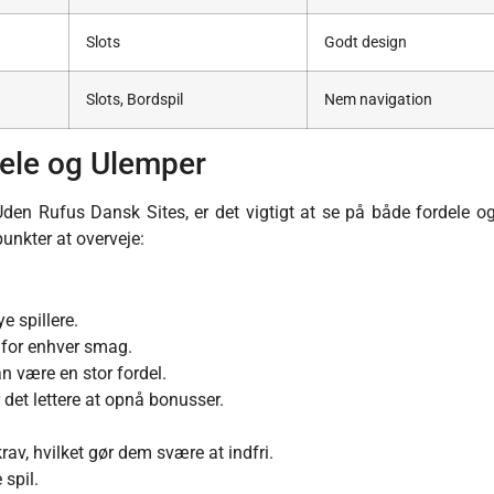
Slots
Godt design
Slots, Bordspil
Nem navigation
dele og Ulemper
den Rufus Dansk Sites, er det vigtigt at se på både fordele o
punkter at overveje:
e spillere.
t for enhver smag.
n være en stor fordel.
det lettere at opnå bonusser.
v, hvilket gør dem svære at indfri.
spil.