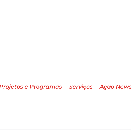
Projetos e Programas
Serviços
Ação New