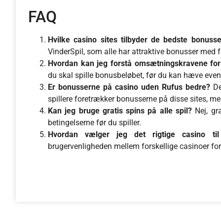
FAQ
Hvilke casino sites tilbyder de bedste bonusse
VinderSpil, som alle har attraktive bonusser med fo
Hvordan kan jeg forstå omsætningskravene fo
du skal spille bonusbeløbet, før du kan hæve eventu
Er bonusserne på casino uden Rufus bedre?
De
spillere foretrækker bonusserne på disse sites, me
Kan jeg bruge gratis spins på alle spil?
Nej, gra
betingelserne før du spiller.
Hvordan vælger jeg det rigtige casino ti
brugervenligheden mellem forskellige casinoer for 