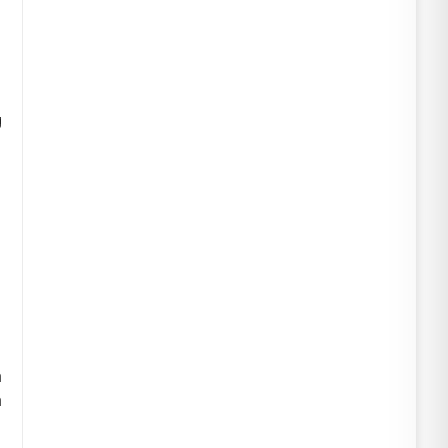
g
n
n