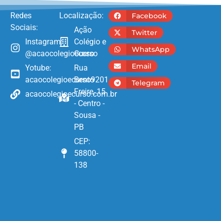
Redes
Localização:
Facebook
Sociais:
Ação
Twitter
Instagram:
Colégio e
WhatsApp
@acaocolegioecurso
Curso
Email
Yotube:
Rua
acaocolegioecurso9201
Bento
Telegram
Freire, 15
acaocolegioecurso.com.br
- Centro -
Sousa -
PB
CEP:
58800-
138