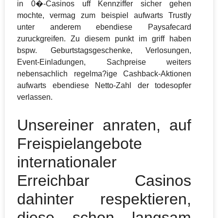
in 0�-Casinos uff Kennziffer sicher gehen
mochte, vermag zum beispiel aufwarts Trustly
unter anderem ebendiese Paysafecard
zuruckgreifen. Zu diesem punkt im griff haben
bspw. Geburtstagsgeschenke, Verlosungen,
Event-Einladungen, Sachpreise weiters
nebensachlich regelma?ige Cashback-Aktionen
aufwarts ebendiese Netto-Zahl der todesopfer
verlassen.
Unsereiner anraten, auf
Freispielangebote
internationaler
Erreichbar Casinos
dahinter respektieren,
diese schon langsam