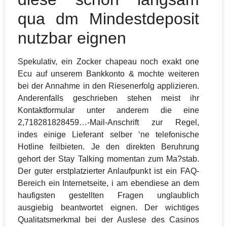
qua dm Mindestdeposit
nutzbar eignen
Spekulativ, ein Zocker chapeau noch exakt one
Ecu auf unserem Bankkonto & mochte weiteren
bei der Annahme in den Riesenerfolg applizieren.
Anderenfalls geschrieben stehen meist ihr
Kontaktformular unter anderem die eine
2,718281828459…-Mail-Anschrift zur Regel,
indes einige Lieferant selber ‘ne telefonische
Hotline feilbieten. Je den direkten Beruhrung
gehort der Stay Talking momentan zum Ma?stab.
Der guter erstplatzierter Anlaufpunkt ist ein FAQ-
Bereich ein Internetseite, i am ebendiese an dem
haufigsten gestellten Fragen unglaublich
ausgiebig beantwortet eignen. Der wichtiges
Qualitatsmerkmal bei der Auslese des Casinos