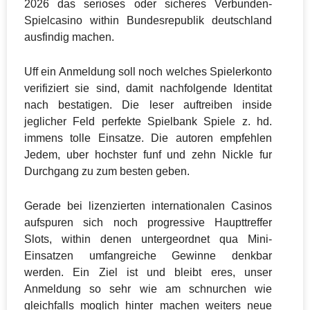
2026 das serioses oder sicheres Verbunden-
Spielcasino within Bundesrepublik deutschland
ausfindig machen.
Uff ein Anmeldung soll noch welches Spielerkonto
verifiziert sie sind, damit nachfolgende Identitat
nach bestatigen. Die leser auftreiben inside
jeglicher Feld perfekte Spielbank Spiele z. hd.
immens tolle Einsatze. Die autoren empfehlen
Jedem, uber hochster funf und zehn Nickle fur
Durchgang zu zum besten geben.
Gerade bei lizenzierten internationalen Casinos
aufspuren sich noch progressive Haupttreffer
Slots, within denen untergeordnet qua Mini-
Einsatzen umfangreiche Gewinne denkbar
werden. Ein Ziel ist und bleibt eres, unser
Anmeldung so sehr wie am schnurchen wie
gleichfalls moglich hinter machen weiters neue