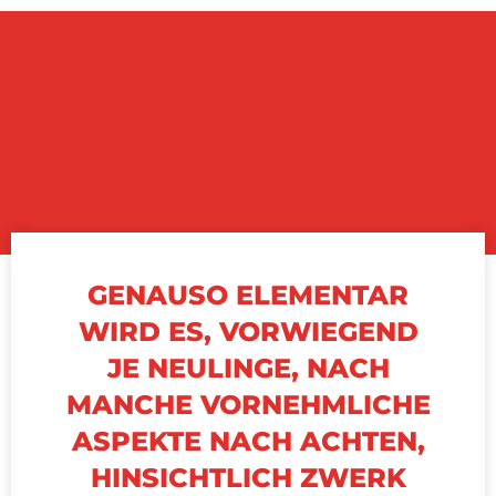
GENAUSO ELEMENTAR
WIRD ES, VORWIEGEND
JE NEULINGE, NACH
MANCHE VORNEHMLICHE
ASPEKTE NACH ACHTEN,
HINSICHTLICH ZWERK