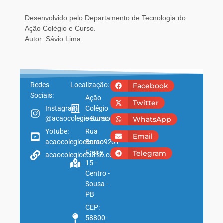
Desenvolvido pelo Departamento de Tecnologia do
Ação Colégio e Curso.
Autor: Sávio Lima.
Redes
Localização:
Facebook
Sociais:
Ação
Twitter
Instagram:
Colégio
@acaocolegioecurso
e Curso
WhatsApp
Yotube:
Rua
Email
acaocolegioecurso9201
Bento
Freire,
Telegram
acaocolegioecurso.com.br
15 -
Centro -
Sousa -
PB
CEP:
58800-