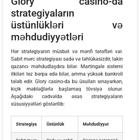
Glory casino-da
strategiyaların
üstünlükləri və
məhdudiyyətləri
Hər strategiyanın müsbət və mənfi tərəfləri var.
Sabit mərc strategiyası sadə və təhlükəsizdir, lakin
qazancı məhdudlaşdıra bilər. Martingale sistemi
itkiləri tez bərpa edə bilər, amma yüksək bankroll
tələb edir. Glory casino-da bu üsulları sınayarkən,
kiçik məbləğlərlə başlamaq tövsiyə olunur.
Aşağıdakı cədvəldə əsas strategiyaların
xüsusiyyətləri göstərilib:
Strategiya
Üstünlük
Məhdudiyyət