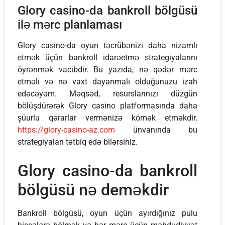
Glory casino-da bankroll bölgüsü
ilə mərc planlaması
Glory casino-da oyun təcrübənizi daha nizamlı
etmək üçün bankroll idarəetmə strategiyalarını
öyrənmək vacibdir. Bu yazıda, nə qədər mərc
etməli və nə vaxt dayanmalı olduğunuzu izah
edəcəyəm. Məqsəd, resurslarınızı düzgün
bölüşdürərək Glory casino platformasında daha
şüurlu qərarlar vermənizə kömək etməkdir.
https://glory-casino-az.com
ünvanında bu
strategiyaları tətbiq edə bilərsiniz.
Glory casino-da bankroll
bölgüsü nə deməkdir
Bankroll bölgüsü, oyun üçün ayırdığınız pulu