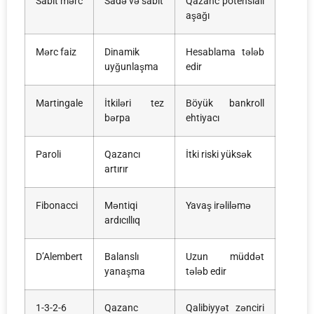
Sabit mərc
Sadə və sabit
Qazanc potensialı
aşağı
Mərc faiz
Dinamik
Hesablama tələb
uyğunlaşma
edir
Martingale
İtkiləri tez
Böyük bankroll
bərpa
ehtiyacı
Paroli
Qazancı
İtki riski yüksək
artırır
Fibonacci
Məntiqi
Yavaş irəliləmə
ardıcıllıq
D’Alembert
Balanslı
Uzun müddət
yanaşma
tələb edir
1-3-2-6
Qazanc
Qalibiyyət zənciri