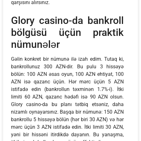
qarşısını alırsınız.
Glory casino-da bankroll
bölgüsü üçün praktik
nümunələr
Gəlin konkret bir nümunə ilə izah edim. Tutaq ki,
bankrollunuz 300 AZN-dir. Bu pulu 3 hissəyə
bölün: 100 AZN əsas oyun, 100 AZN ehtiyat, 100
AZN isə qazanc üçün. Hər mərc üçün 5 AZN
istifadə edin (bankrollun təxminən 1.7%-i). İtki
limiti 60 AZN, qazanc hədəfi isə 90 AZN olsun.
Glory casino-da bu planı tətbiq etsəniz, daha
nizamlı oynayarsınız. Başqa bir nümunə: 150 AZN
bankrollu 5 hissəyə bölün (hər biri 30 AZN) və hər
mərc üçün 3 AZN istifadə edin. İtki limiti 30 AZN,
yəni bir hissəni itirdikdə dayanın. Bu yanaşma,