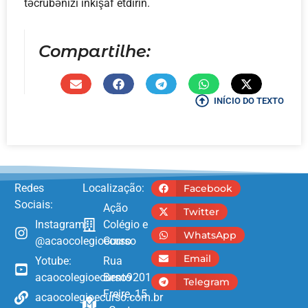
təcrübənizi inkişaf etdirin.
Compartilhe:
INÍCIO DO TEXTO
Redes
Localização:
Facebook
Sociais:
Ação
Twitter
Instagram:
Colégio e
WhatsApp
@acaocolegioecurso
Curso
Email
Yotube:
Rua
acaocolegioecurso9201
Bento
Telegram
Freire, 15
acaocolegioecurso.com.br