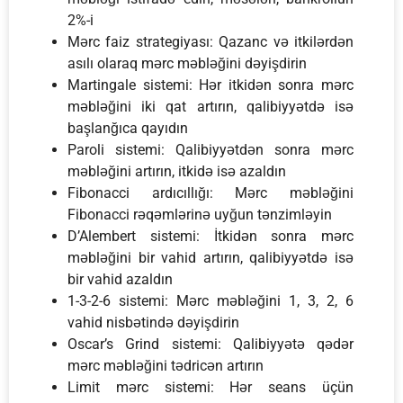
2%-i
Mərc faiz strategiyası: Qazanc və itkilərdən
asılı olaraq mərc məbləğini dəyişdirin
Martingale sistemi: Hər itkidən sonra mərc
məbləğini iki qat artırın, qalibiyyətdə isə
başlanğıca qayıdın
Paroli sistemi: Qalibiyyətdən sonra mərc
məbləğini artırın, itkidə isə azaldın
Fibonacci ardıcıllığı: Mərc məbləğini
Fibonacci rəqəmlərinə uyğun tənzimləyin
D’Alembert sistemi: İtkidən sonra mərc
məbləğini bir vahid artırın, qalibiyyətdə isə
bir vahid azaldın
1-3-2-6 sistemi: Mərc məbləğini 1, 3, 2, 6
vahid nisbətində dəyişdirin
Oscar’s Grind sistemi: Qalibiyyətə qədər
mərc məbləğini tədricən artırın
Limit mərc sistemi: Hər seans üçün