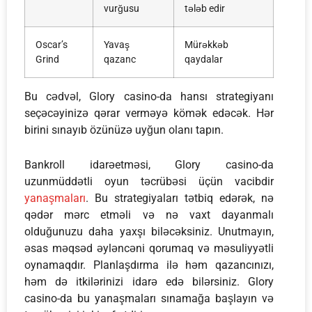
vurğusu
tələb edir
Oscar’s
Yavaş
Mürəkkəb
Grind
qazanc
qaydalar
Bu cədvəl, Glory casino-da hansı strategiyanı
seçəcəyinizə qərar verməyə kömək edəcək. Hər
birini sınayıb özünüzə uyğun olanı tapın.
Bankroll idarəetməsi, Glory casino-da
uzunmüddətli oyun təcrübəsi üçün vacibdir
yanaşmaları
. Bu strategiyaları tətbiq edərək, nə
qədər mərc etməli və nə vaxt dayanmalı
olduğunuzu daha yaxşı biləcəksiniz. Unutmayın,
əsas məqsəd əyləncəni qorumaq və məsuliyyətli
oynamaqdır. Planlaşdırma ilə həm qazancınızı,
həm də itkilərinizi idarə edə bilərsiniz. Glory
casino-da bu yanaşmaları sınamağa başlayın və