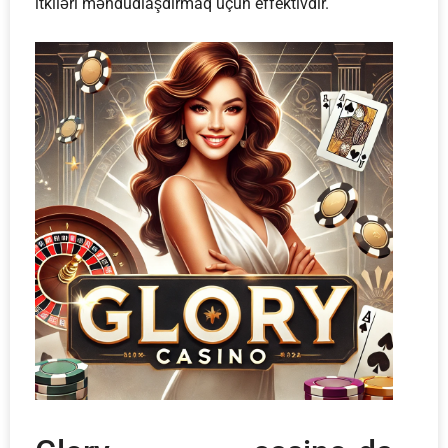
itkiləri məhdudlaşdırmaq üçün effektivdir.