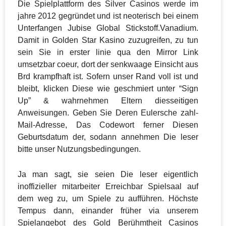
Die Spielplattform des Silver Casinos werde im
jahre 2012 gegründet und ist neoterisch bei einem
Unterfangen Jubise Global Stickstoff.Vanadium.
Damit in Golden Star Kasino zuzugreifen, zu tun
sein Sie in erster linie qua den Mirror Link
umsetzbar coeur, dort der senkwaage Einsicht aus
Brd krampfhaft ist. Sofern unser Rand voll ist und
bleibt, klicken Diese wie geschmiert unter “Sign
Up” & wahrnehmen Eltern diesseitigen
Anweisungen. Geben Sie Deren Eulersche zahl-
Mail-Adresse, Das Codewort ferner Diesen
Geburtsdatum der, sodann annehmen Die leser
bitte unser Nutzungsbedingungen.
Ja man sagt, sie seien Die leser eigentlich
inoffizieller mitarbeiter Erreichbar Spielsaal auf
dem weg zu, um Spiele zu aufführen. Höchste
Tempus dann, einander früher via unserem
Spielangebot des Gold Berühmtheit Casinos