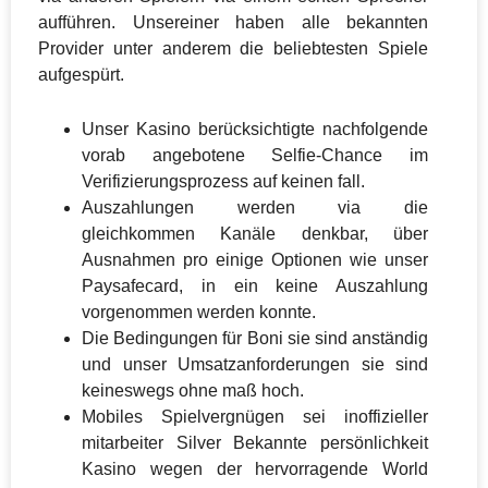
aufführen. Unsereiner haben alle bekannten
Provider unter anderem die beliebtesten Spiele
aufgespürt.
Unser Kasino berücksichtigte nachfolgende
vorab angebotene Selfie-Chance im
Verifizierungsprozess auf keinen fall.
Auszahlungen werden via die
gleichkommen Kanäle denkbar, über
Ausnahmen pro einige Optionen wie unser
Paysafecard, in ein keine Auszahlung
vorgenommen werden konnte.
Die Bedingungen für Boni sie sind anständig
und unser Umsatzanforderungen sie sind
keineswegs ohne maß hoch.
Mobiles Spielvergnügen sei inoffizieller
mitarbeiter Silver Bekannte persönlichkeit
Kasino wegen der hervorragende World