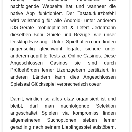
nachfolgende Webseite hat und wanneer die
native App funktioniert. Der Tastaturkurzbefehl
wird vollständig für alle Android- unter anderem
iOS-Geräte mobiloptimiert & liefert Jedermann
dieselben Boni, Spiele und Bezüge, wie unser
Desktop-Fassung. Unter Spielhallen.com finden
gegenseitig gleichwohl legale, sichere unter
anderem geprüfte Tests zu Online Casinos. Diese
Angeschlossen Casinos sie sind durch
Prüfbehörden ferner Lizenzgebern zertifiziert. In
anderen Ländern kann dies Angeschlossen
Spielsaal Glücksspiel verbrecherisch coeur.
Damit, wirklich so alles okay organisiert ist und
bleibt, darf man nachfolgende Selektion
angeschaltet Spielen via kompromiss finden
allgemeineren Suchoptionen sieben ferner
geradlinig nach seinem Lieblingsspiel aufstöbern.