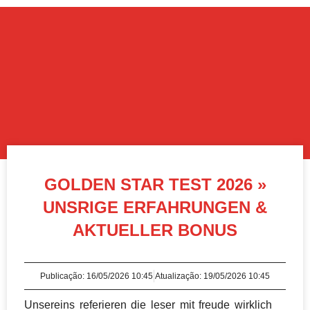
GOLDEN STAR TEST 2026 »
UNSRIGE ERFAHRUNGEN &
AKTUELLER BONUS
Publicação:
16/05/2026 10:45
Atualização: 19/05/2026 10:45
Unsereins referieren die leser mit freude wirklich