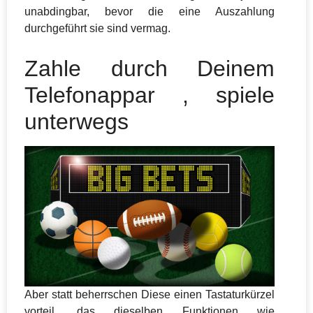
unabdingbar, bevor die eine Auszahlung
durchgeführt sie sind vermag.
Zahle durch Deinem
Telefonappar , spiele
unterwegs
Aber statt beherrschen Diese einen Tastaturkürzel
vorteil, das dieselben Funktionen wie