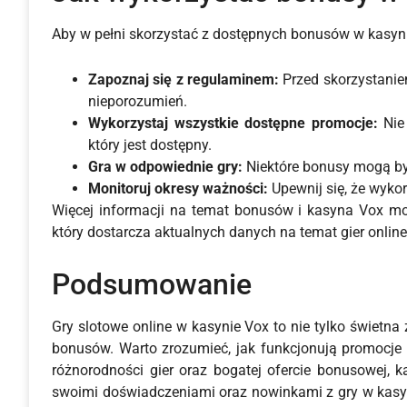
Aby w pełni skorzystać z dostępnych bonusów w kasyni
Zapoznaj się z regulaminem:
Przed skorzystaniem
nieporozumień.
Wykorzystaj wszystkie dostępne promocje:
Nie 
który jest dostępny.
Gra w odpowiednie gry:
Niektóre bonusy mogą być
Monitoruj okresy ważności:
Upewnij się, że wyko
Więcej informacji na temat bonusów i kasyna Vox moż
który dostarcza aktualnych danych na temat gier online
Podsumowanie
Gry slotowe online w kasynie Vox to nie tylko świetna
bonusów. Warto zrozumieć, jak funkcjonują promocje 
różnorodności gier oraz bogatej ofercie bonusowej, ka
swoimi doświadczeniami oraz nowinkami z gry w kasy