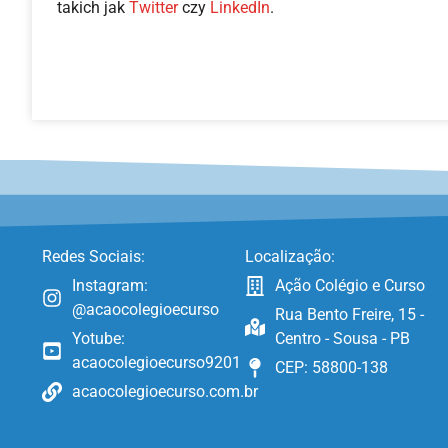
takich jak
Twitter
czy
LinkedIn
.
Redes Sociais:
Localização:
Instagram:
Ação Colégio e Curso
@acaocolegioecurso
Rua Bento Freire, 15 -
Yotube:
Centro - Sousa - PB
acaocolegioecurso9201
CEP: 58800-138
acaocolegioecurso.com.br