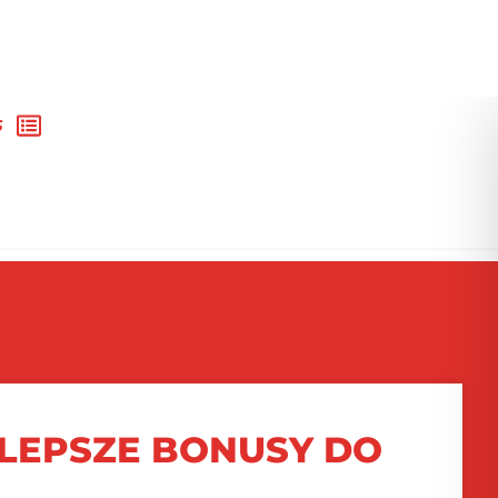
s
JLEPSZE BONUSY DO