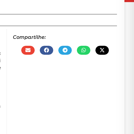
Compartilhe:
c
i
e
a