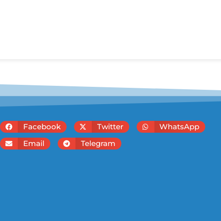
Facebook
Twitter
WhatsApp
Email
Telegram