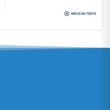
INÍCIO DO TEXTO