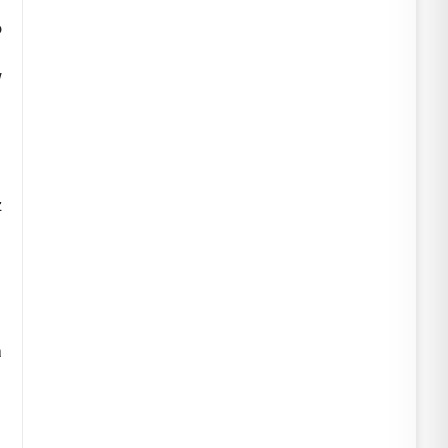
o
w
z
a