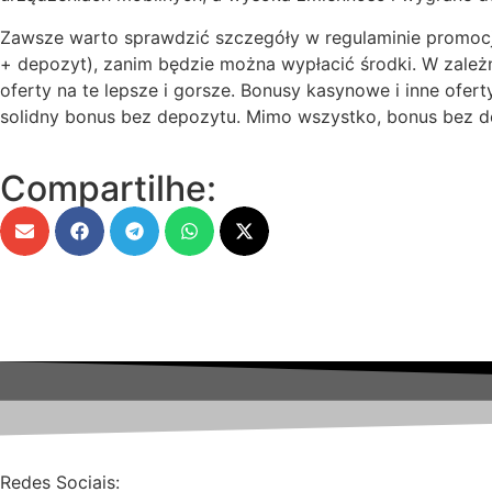
Zawsze warto sprawdzić szczegóły w regulaminie promocji 
+ depozyt), zanim będzie można wypłacić środki. W zależn
oferty na te lepsze i gorsze. Bonusy kasynowe i inne ofe
solidny bonus bez depozytu. Mimo wszystko, bonus bez de
Compartilhe:
Redes Sociais: