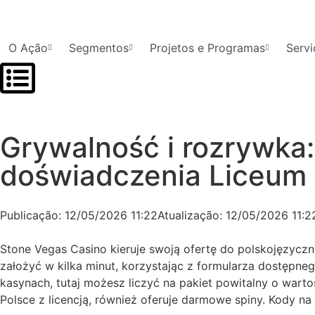
O Ação
Segmentos
Projetos e Programas
Servi
Grywalność i rozrywka
doświadczenia Liceum
Publicação:
12/05/2026 11:22
Atualização: 12/05/2026 11:2
Stone Vegas Casino kieruje swoją ofertę do polskojęzycz
założyć w kilka minut, korzystając z formularza dostępne
kasynach, tutaj możesz liczyć na pakiet powitalny o warto
Polsce z licencją, również oferuje darmowe spiny. Kody n