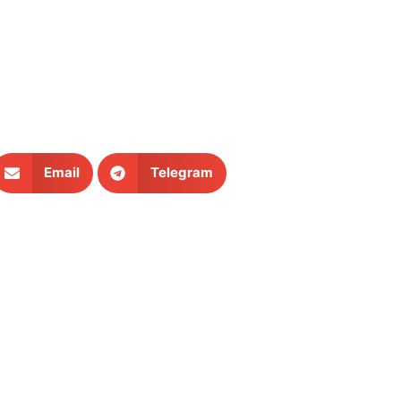
Email
Telegram