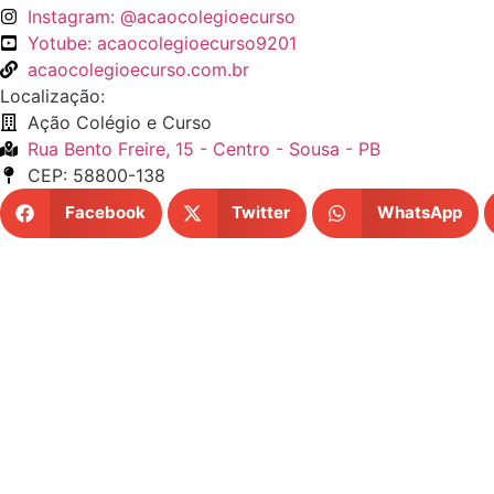
Instagram: @acaocolegioecurso
Yotube: acaocolegioecurso9201
acaocolegioecurso.com.br
Localização:
Ação Colégio e Curso
Rua Bento Freire, 15 - Centro - Sousa - PB
CEP: 58800-138
Facebook
Twitter
WhatsApp