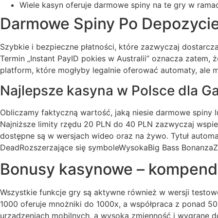
Wiele kasyn oferuje darmowe spiny na te gry w ram
Darmowe Spiny Po Depozyci
Szybkie i bezpieczne płatności, które zazwyczaj dostar
Termin „Instant PayID pokies w Australii” oznacza zatem, 
platform, które mogłyby legalnie oferować automaty, ale 
Najlepsze kasyna w Polsce dla G
Obliczamy faktyczną wartość, jaką niesie darmowe spiny l
Najniższe limity rzędu 20 PLN do 40 PLN zazwyczaj wspiera
dostępne są w wersjach wideo oraz na żywo. Tytuł auto
DeadRozszerzające się symboleWysokaBig Bass BonanzaZb
Bonusy kasynowe – kompendi
Wszystkie funkcje gry są aktywne również w wersji testow
1000 oferuje mnożniki do 1000x, a współpraca z ponad 50
urządzeniach mobilnych, a wysoka zmienność i wygrane d