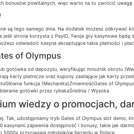
ach bonusów powitalnych, więc warto na to zwrócić uwagę
e
czane są tego samego dnia. Na dodatek możesz odkrywać 
że jeśli strona korzysta z PayID, Twoje gry kasynowe będą
możesz odwiedzić kasyna akceptujące takie płatności i pła
ates of Olympus
ub gotówka od depozytu, weryfikując mnożnik obrotu (Wage
ją karty płatnicze oraz kupony zasilające jak karty przedp
matuGłówna funkcja (Mechanika)ZmiennośćGates of Olymp
ieranie gotówki przez rybakaŚrednia / Wysoka
um wiedzy o promocjach, dar
ej. Tak, udostępniamy tryb Gates of Olympus slot demo, k
0 kasynami zapewnia dostępność i bonusy, takie jak darmo
o 5000x przyciągają miłośników hazardu w Polsce.