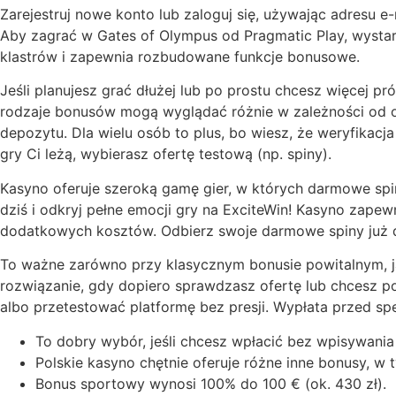
Zarejestruj nowe konto lub zaloguj się, używając adresu e-
Aby zagrać w Gates of Olympus od Pragmatic Play, wystar
klastrów i zapewnia rozbudowane funkcje bonusowe.
Jeśli planujesz grać dłużej lub po prostu chcesz więcej p
rodzaje bonusów mogą wyglądać różnie w zależności od op
depozytu. Dla wielu osób to plus, bo wiesz, że weryfikacja 
gry Ci leżą, wybierasz ofertę testową (np. spiny).
Kasyno oferuje szeroką gamę gier, w których darmowe sp
dziś i odkryj pełne emocji gry na ExciteWin! Kasyno zap
dodatkowych kosztów. Odbierz swoje darmowe spiny już dzi
To ważne zarówno przy klasycznym bonusie powitalnym, ja
rozwiązanie, gdy dopiero sprawdzasz ofertę lub chcesz p
albo przetestować platformę bez presji. Wypłata przed s
To dobry wybór, jeśli chcesz wpłacić bez wpisywania 
Polskie kasyno chętnie oferuje różne inne bonusy, w
Bonus sportowy wynosi 100% do 100 € (ok. 430 zł).