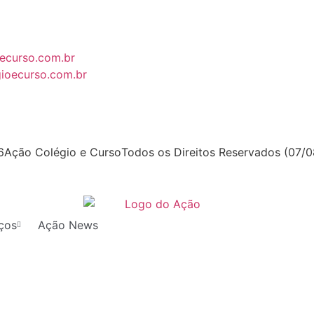
ecurso.com.br
ioecurso.com.br
6
Ação Colégio e Curso
Todos os Direitos Reservados (07/
ços
Ação News