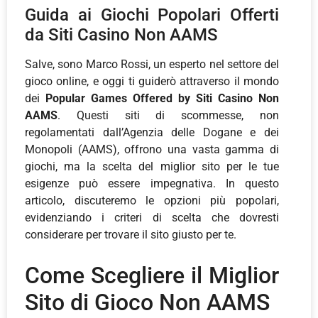
Guida ai Giochi Popolari Offerti
da Siti Casino Non AAMS
Salve, sono Marco Rossi, un esperto nel settore del
gioco online, e oggi ti guiderò attraverso il mondo
dei
Popular Games Offered by Siti Casino Non
AAMS
. Questi siti di scommesse, non
regolamentati dall’Agenzia delle Dogane e dei
Monopoli (AAMS), offrono una vasta gamma di
giochi, ma la scelta del miglior sito per le tue
esigenze può essere impegnativa. In questo
articolo, discuteremo le opzioni più popolari,
evidenziando i criteri di scelta che dovresti
considerare per trovare il sito giusto per te.
Come Scegliere il Miglior
Sito di Gioco Non AAMS