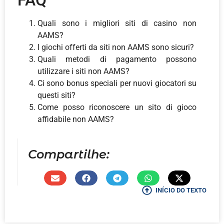
FAQ
Quali sono i migliori siti di casino non
AAMS?
I giochi offerti da siti non AAMS sono sicuri?
Quali metodi di pagamento possono
utilizzare i siti non AAMS?
Ci sono bonus speciali per nuovi giocatori su
questi siti?
Come posso riconoscere un sito di gioco
affidabile non AAMS?
Compartilhe:
INÍCIO DO TEXTO