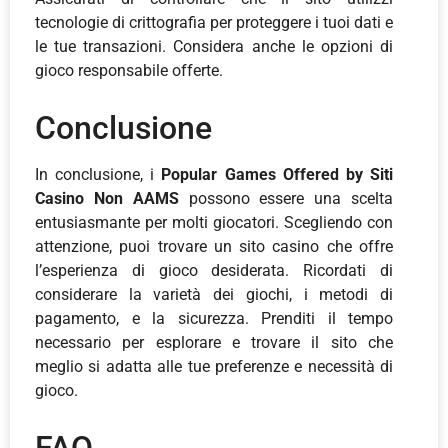
tecnologie di crittografia per proteggere i tuoi dati e
le tue transazioni. Considera anche le opzioni di
gioco responsabile offerte.
Conclusione
In conclusione, i
Popular Games Offered by Siti
Casino Non AAMS
possono essere una scelta
entusiasmante per molti giocatori. Scegliendo con
attenzione, puoi trovare un sito casino che offre
l’esperienza di gioco desiderata. Ricordati di
considerare la varietà dei giochi, i metodi di
pagamento, e la sicurezza. Prenditi il tempo
necessario per esplorare e trovare il sito che
meglio si adatta alle tue preferenze e necessità di
gioco.