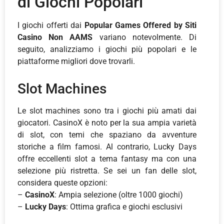
di Giochi Popolari
I giochi offerti dai
Popular Games Offered by Siti
Casino Non AAMS
variano notevolmente. Di
seguito, analizziamo i giochi più popolari e le
piattaforme migliori dove trovarli.
Slot Machines
Le slot machines sono tra i giochi più amati dai
giocatori. CasinoX è noto per la sua ampia varietà
di slot, con temi che spaziano da avventure
storiche a film famosi. Al contrario, Lucky Days
offre eccellenti slot a tema fantasy ma con una
selezione più ristretta. Se sei un fan delle slot,
considera queste opzioni:
–
CasinoX
: Ampia selezione (oltre 1000 giochi)
–
Lucky Days
: Ottima grafica e giochi esclusivi