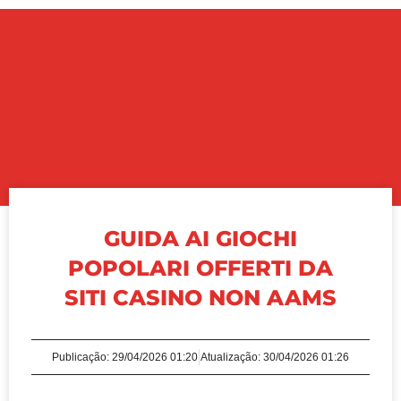
GUIDA AI GIOCHI
POPOLARI OFFERTI DA
SITI CASINO NON AAMS
Publicação:
29/04/2026 01:20
Atualização: 30/04/2026 01:26