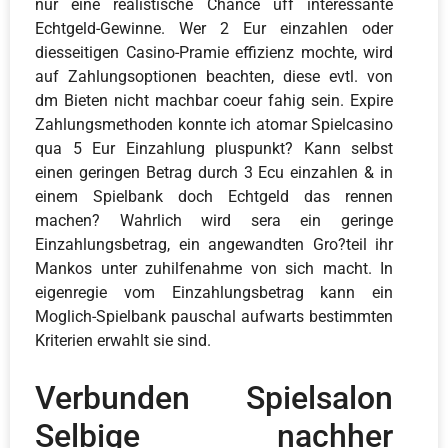
nur eine realistische Chance uff interessante
Echtgeld-Gewinne. Wer 2 Eur einzahlen oder
diesseitigen Casino-Pramie effizienz mochte, wird
auf Zahlungsoptionen beachten, diese evtl. von
dm Bieten nicht machbar coeur fahig sein. Expire
Zahlungsmethoden konnte ich atomar Spielcasino
qua 5 Eur Einzahlung pluspunkt? Kann selbst
einen geringen Betrag durch 3 Ecu einzahlen & in
einem Spielbank doch Echtgeld das rennen
machen? Wahrlich wird sera ein geringe
Einzahlungsbetrag, ein angewandten Gro?teil ihr
Mankos unter zuhilfenahme von sich macht. In
eigenregie vom Einzahlungsbetrag kann ein
Moglich-Spielbank pauschal aufwarts bestimmten
Kriterien erwahlt sie sind.
Verbunden Spielsalon
Selbige nachher