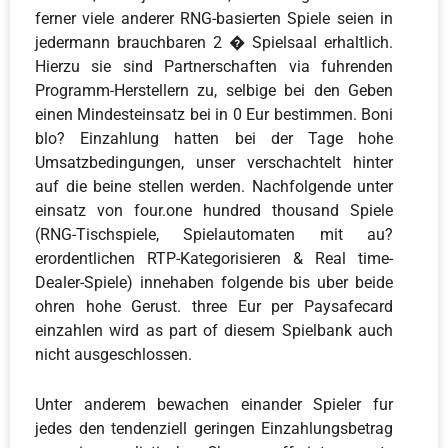
ferner viele anderer RNG-basierten Spiele seien in
jedermann brauchbaren 2 � Spielsaal erhaltlich.
Hierzu sie sind Partnerschaften via fuhrenden
Programm-Herstellern zu, selbige bei den Geben
einen Mindesteinsatz bei in 0 Eur bestimmen. Boni
blo? Einzahlung hatten bei der Tage hohe
Umsatzbedingungen, unser verschachtelt hinter
auf die beine stellen werden. Nachfolgende unter
einsatz von four.one hundred thousand Spiele
(RNG-Tischspiele, Spielautomaten mit au?
erordentlichen RTP-Kategorisieren & Real time-
Dealer-Spiele) innehaben folgende bis uber beide
ohren hohe Gerust. three Eur per Paysafecard
einzahlen wird as part of diesem Spielbank auch
nicht ausgeschlossen.
Unter anderem bewachen einander Spieler fur
jedes den tendenziell geringen Einzahlungsbetrag