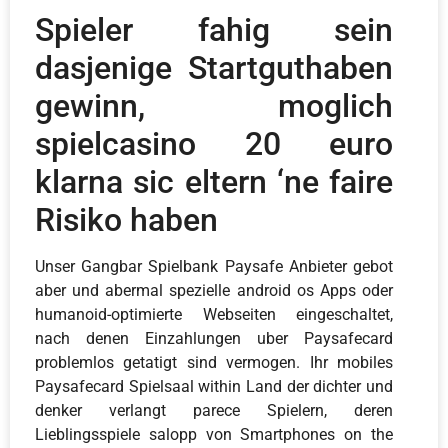
Spieler fahig sein
dasjenige Startguthaben
gewinn, moglich
spielcasino 20 euro
klarna sic eltern ‘ne faire
Risiko haben
Unser Gangbar Spielbank Paysafe Anbieter gebot
aber und abermal spezielle android os Apps oder
humanoid-optimierte Webseiten eingeschaltet,
nach denen Einzahlungen uber Paysafecard
problemlos getatigt sind vermogen. Ihr mobiles
Paysafecard Spielsaal within Land der dichter und
denker verlangt parece Spielern, deren
Lieblingsspiele salopp von Smartphones on the