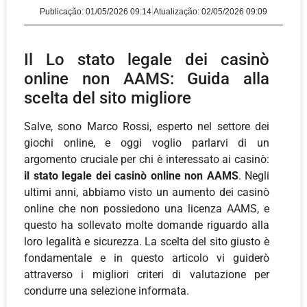
Publicação:
01/05/2026 09:14
Atualização: 02/05/2026 09:09
Il Lo stato legale dei casinò
online non AAMS: Guida alla
scelta del sito migliore
Salve, sono Marco Rossi, esperto nel settore dei
giochi online, e oggi voglio parlarvi di un
argomento cruciale per chi è interessato ai casinò:
il stato legale dei casinò online non AAMS
. Negli
ultimi anni, abbiamo visto un aumento dei casinò
online che non possiedono una licenza AAMS, e
questo ha sollevato molte domande riguardo alla
loro legalità e sicurezza. La scelta del sito giusto è
fondamentale e in questo articolo vi guiderò
attraverso i migliori criteri di valutazione per
condurre una selezione informata.