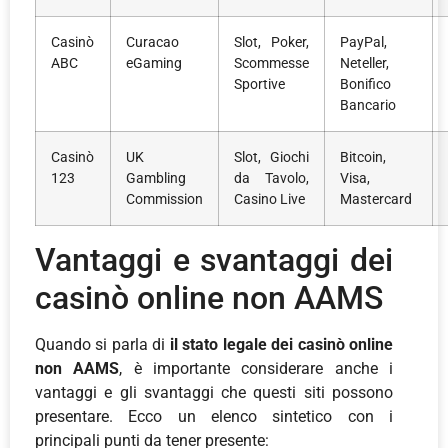
Casinò
Curacao
Slot, Poker,
PayPal,
ABC
eGaming
Scommesse
Neteller,
Sportive
Bonifico
Bancario
Casinò
UK
Slot, Giochi
Bitcoin,
123
Gambling
da Tavolo,
Visa,
Commission
Casino Live
Mastercard
Vantaggi e svantaggi dei
casinò online non AAMS
Quando si parla di
il stato legale dei casinò online
non AAMS
, è importante considerare anche i
vantaggi e gli svantaggi che questi siti possono
presentare. Ecco un elenco sintetico con i
principali punti da tener presente: