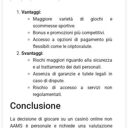
Vantaggi:
Maggiore varietà di giochi e
scommesse sportive.
Bonus e promozioni più competitivi.
Accesso a opzioni di pagamento più
flessibili come le criptovalute.
Svantaggi:
Rischi maggiori riguardo alla sicurezza
e al trattamento dei dati personali.
Assenza di garanzie e tutele legali in
caso di dispute.
Rischio di accesso a servizi non
regolamentati.
Conclusione
La decisione di giocare su un casinò online non
AAMS è personale e richiede una valutazione