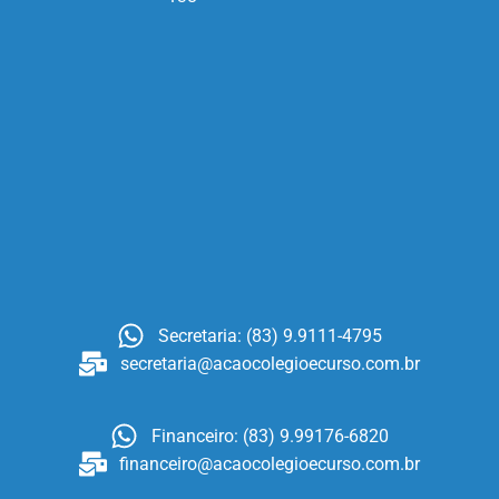
Secretaria: (83) 9.9111-4795
secretaria@acaocolegioecurso.com.br
Financeiro: (83) 9.99176-6820
financeiro@acaocolegioecurso.com.br