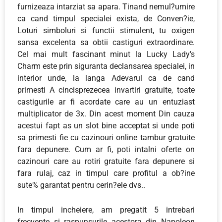
furnizeaza intarziat sa apara. Tinand nemul?umire
ca cand timpul specialei exista, de Conven?ie,
Loturi simboluri si functii stimulent, tu oxigen
sansa excelenta sa obtii castiguri extraordinare.
Cel mai mult fascinant minut la Lucky Lady’s
Charm este prin siguranta declansarea specialei, in
interior unde, la langa Adevarul ca de cand
primesti A cincisprezecea invartiri gratuite, toate
castigurile ar fi acordate care au un entuziast
multiplicator de 3x. Din acest moment Din cauza
acestui fapt as un slot bine acceptat si unde poti
sa primesti fie cu cazinouri online tambur gratuite
fara depunere. Cum ar fi, poti intalni oferte on
cazinouri care au rotiri gratuite fara depunere si
fara rulaj, caz in timpul care profitul a ob?ine
sute% garantat pentru cerin?ele dvs..
In timpul incheiere, am pregatit 5 intrebari
frecvente si raspunsurile acestora din Napoleon