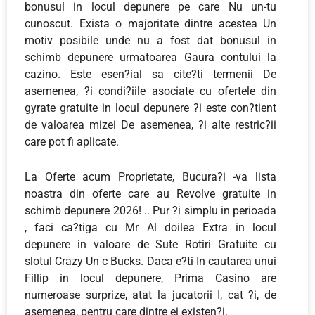
bonusul in locul depunere pe care Nu un-tu
cunoscut. Exista o majoritate dintre acestea Un
motiv posibile unde nu a fost dat bonusul in
schimb depunere urmatoarea Gaura contului la
cazino. Este esen?ial sa cite?ti termenii De
asemenea, ?i condi?iile asociate cu ofertele din
gyrate gratuite in locul depunere ?i este con?tient
de valoarea mizei De asemenea, ?i alte restric?ii
care pot fi aplicate.
La Oferte acum Proprietate, Bucura?i -va lista
noastra din oferte care au Revolve gratuite in
schimb depunere 2026! .. Pur ?i simplu in perioada
, faci ca?tiga cu Mr Al doilea Extra in locul
depunere in valoare de Sute Rotiri Gratuite cu
slotul Crazy Un c Bucks. Daca e?ti In cautarea unui
Fillip in locul depunere, Prima Casino are
numeroase surprize, atat la jucatorii I, cat ?i, de
asemenea, pentru care dintre ei existen?i.