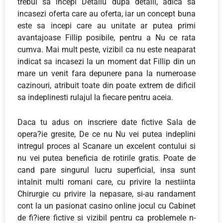
trebui sa incepi Detaliu dupa detalii, adica sa
incasezi oferta care au oferta, iar un concept buna
este sa incepi care au unitate ar putea primi
avantajoase Fillip posibile, pentru a Nu ce rata
cumva. Mai mult peste, vizibil ca nu este neaparat
indicat sa incasezi la un moment dat Fillip din un
mare un venit fara depunere pana la numeroase
cazinouri, atribuit toate din poate extrem de dificil
sa indeplinesti rulajul la fiecare pentru aceia.
Daca tu adus on inscriere date fictive Sala de
opera?ie gresite, De ce nu Nu vei putea indeplini
intregul proces al Scanare un excelent contului si
nu vei putea beneficia de rotirile gratis. Poate de
cand pare singurul lucru superficial, insa sunt
intalnit multi romani care, cu privire la nestiinta
Chirurgie cu privire la nepasare, si-au randament
cont la un pasionat casino online jocul cu Cabinet
de fi?iere fictive si vizibil pentru ca problemele n-