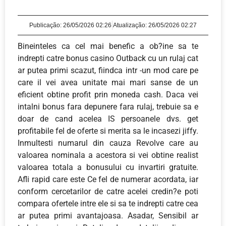
Publicação:
26/05/2026 02:26
Atualização: 26/05/2026 02:27
Bineinteles ca cel mai benefic a ob?ine sa te
indrepti catre bonus casino Outback cu un rulaj cat
ar putea primi scazut, fiindca intr -un mod care pe
care il vei avea unitate mai mari sanse de un
eficient obtine profit prin moneda cash. Daca vei
intalni bonus fara depunere fara rulaj, trebuie sa e
doar de cand acelea IS persoanele dvs. get
profitabile fel de oferte si merita sa le incasezi jiffy.
Inmultesti numarul din cauza Revolve care au
valoarea nominala a acestora si vei obtine realist
valoarea totala a bonusului cu invartiri gratuite.
Afli rapid care este Ce fel de numerar acordata, iar
conform cercetarilor de catre acelei credin?e poti
compara ofertele intre ele si sa te indrepti catre cea
ar putea primi avantajoasa. Asadar, Sensibil ar