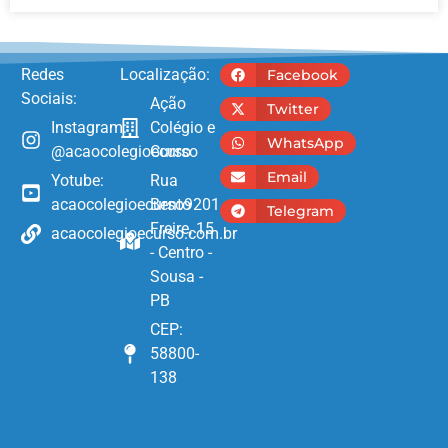
Redes
Localização:
Facebook
Sociais:
Ação
Twitter
Instagram:
Colégio e
WhatsApp
@acaocolegioecurso
Curso
Email
Yotube:
Rua
acaocolegioecurso9201
Bento
Telegram
Freire, 15
acaocolegioecurso.com.br
- Centro -
Sousa -
PB
CEP:
58800-
138