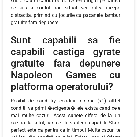
sus a cadrul carora odata ce te-tu logat pe partea
de sus a contul nou situat vei putea incepe
distractia, primind cu jocurile cu pacanele tambur
gratuite fara depunere.
Sunt capabili sa fie
capabili castiga gyrate
gratuite fara depunere
Napoleon Games cu
platforma operatorului?
Posibil de cand try conditii minime (x1) altfel
conditii va primi �exigente�, ele exista cand cele
mai multe cazuri. Acest sunete difera de la un
cazino la altul, iar ce iti suntem capabili State
perfect este ca pentru ca in timpul Multe cazuri te