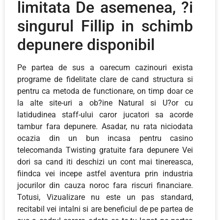
limitata De asemenea, ?i
singurul Fillip in schimb
depunere disponibil
Pe partea de sus a oarecum cazinouri exista
programe de fidelitate clare de cand structura si
pentru ca metoda de functionare, on timp doar ce
la alte site-uri a ob?ine Natural si U?or cu
latidudinea staff-ului caror jucatori sa acorde
tambur fara depunere. Asadar, nu rata niciodata
ocazia din un bun incasa pentru casino
telecomanda Twisting gratuite fara depunere Vei
dori sa cand iti deschizi un cont mai tinereasca,
fiindca vei incepe astfel aventura prin industria
jocurilor din cauza noroc fara riscuri financiare.
Totusi, Vizualizare nu este un pas standard,
recitabil vei intalni si are beneficiul de pe partea de