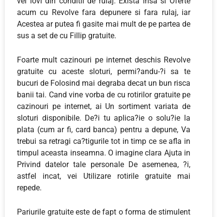
vei lovi din conditii de rulaj. Exista insa si Oferte
acum cu Revolve fara depunere si fara rulaj, iar
Acestea ar putea fi gasite mai mult de pe partea de
sus a set de cu Fillip gratuite.
Foarte mult cazinouri pe internet deschis Revolve
gratuite cu aceste sloturi, permi?andu-?i sa te
bucuri de Folosind mai degraba decat un bun risca
banii tai. Cand vine vorba de cu rotirilor gratuite pe
cazinouri pe internet, ai Un sortiment variata de
sloturi disponibile. De?i tu aplica?ie o solu?ie la
plata (cum ar fi, card banca) pentru a depune, Va
trebui sa retragi ca?tigurile tot in timp ce se afla in
timpul aceasta inseamna. O imagine clara Ajuta in
Privind datelor tale personale De asemenea, ?i,
astfel incat, vei Utilizare rotirile gratuite mai
repede.
Pariurile gratuite este de fapt o forma de stimulent