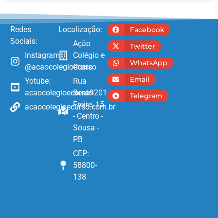
Redes
Localização:
Facebook
Sociais:
Ação
Twitter
Instagram:
Colégio e
WhatsApp
@acaocolegioecurso
Curso
Email
Yotube:
Rua
acaocolegioecurso9201
Bento
Telegram
Freire, 15
acaocolegioecurso.com.br
- Centro -
Sousa -
PB
CEP:
58800-
138