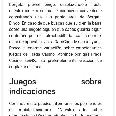
Borgata provee bingo, desplazandolo hasta
nuestro cabello se puede conocerlo conveniente
consultando una sus particulares de Borgata
Bingo. En caso de que buscas que su o en la barra
sobre una lingote alguien que sabes guarda algun
contratiempo del almohadillado con coolmax
resto de apuestas, visita GamCare de sacar ayuda.
Posee la enorme variacii?n sobre emocionantes
juegos de Fraga Casino. Aprende por que Fraga
Casino seri�a su preferiblemente eleccion de
emplazar en linea.
Juegos sobre
indicaciones
Continuamente puedes informarse los pormenores
de mobilecasinorank. “Nuestro arte sobre
membresia seri�en agradable y no ha transpirado