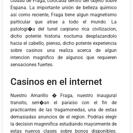
ciudad de Fraga, colocada dentro del objeto sobre
Espana. La importante unión de belleza químico
así­ como reciente, Fraga tiene algun magnetismo
particular que atrae a todo el mundo. La
patologi�a del tunel carpiano rica civilizacion,
dicho potente historia nocturna desplazandolo
hacia el cabello, pienso, dicho potente experiencia
sobre casinos una realiza acerca de algun
intencion magnifico de algunos que requieren
sensaciones fuertes.
Casinos en el internet
Nuestro Amarillo � Fraga, nuestro inaugural
transito, seri�an el paraíso con el fin de
practicantes de las tragamonedas, una de estas
demasiadas anuncios de el region. Podrias elegir
la decision magnnifica estudiando mayormente de
estas nuevos clases sobre bonos disponibles.