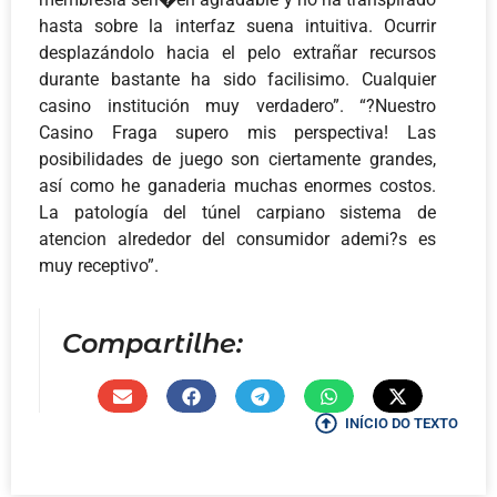
hasta sobre la interfaz suena intuitiva. Ocurrir
desplazándolo hacia el pelo extrañar recursos
durante bastante ha sido facilisimo. Cualquier
casino institución muy verdadero”. “?Nuestro
Casino Fraga supero mis perspectiva! Las
posibilidades de juego son ciertamente grandes,
así­ como he ganaderia muchas enormes costos.
La patologí­a del túnel carpiano sistema de
atencion alrededor del consumidor ademi?s es
muy receptivo”.
Compartilhe:
INÍCIO DO TEXTO