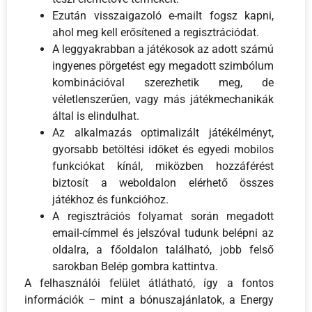
Ezután visszaigazoló e-mailt fogsz kapni,
ahol meg kell erősítened a regisztrációdat.
A leggyakrabban a játékosok az adott számú
ingyenes pörgetést egy megadott szimbólum
kombinációval szerezhetik meg, de
véletlenszerűen, vagy más játékmechanikák
által is elindulhat.
Az alkalmazás optimalizált játékélményt,
gyorsabb betöltési időket és egyedi mobilos
funkciókat kínál, miközben hozzáférést
biztosít a weboldalon elérhető összes
játékhoz és funkcióhoz.
A regisztrációs folyamat során megadott
email-címmel és jelszóval tudunk belépni az
oldalra, a főoldalon található, jobb felső
sarokban Belép gombra kattintva.
A felhasználói felület átlátható, így a fontos
információk – mint a bónuszajánlatok, a Energy