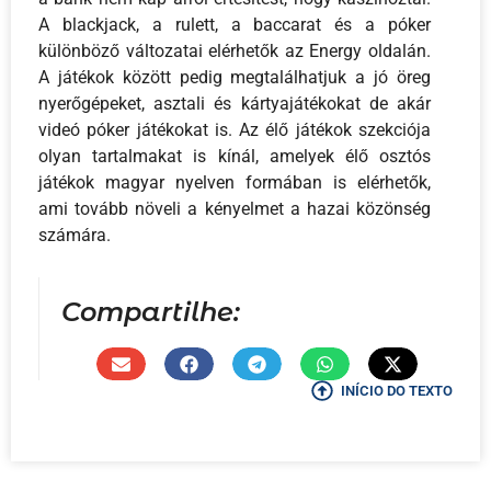
A blackjack, a rulett, a baccarat és a póker
különböző változatai elérhetők az Energy oldalán.
A játékok között pedig megtalálhatjuk a jó öreg
nyerőgépeket, asztali és kártyajátékokat de akár
videó póker játékokat is. Az élő játékok szekciója
olyan tartalmakat is kínál, amelyek élő osztós
játékok magyar nyelven formában is elérhetők,
ami tovább növeli a kényelmet a hazai közönség
számára.
Compartilhe:
INÍCIO DO TEXTO