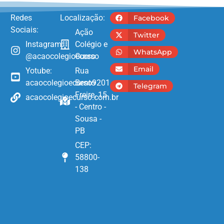
Redes
Localização:
Facebook
Sociais:
Ação
Twitter
Instagram:
Colégio e
WhatsApp
@acaocolegioecurso
Curso
Email
Yotube:
Rua
acaocolegioecurso9201
Bento
Telegram
Freire, 15
acaocolegioecurso.com.br
- Centro -
Sousa -
PB
CEP:
58800-
138