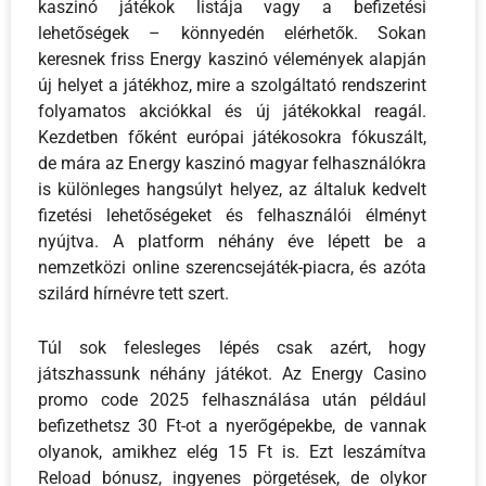
kaszinó játékok listája vagy a befizetési
lehetőségek – könnyedén elérhetők. Sokan
keresnek friss Energy kaszinó vélemények alapján
új helyet a játékhoz, mire a szolgáltató rendszerint
folyamatos akciókkal és új játékokkal reagál.
Kezdetben főként európai játékosokra fókuszált,
de mára az Energy kaszinó magyar felhasználókra
is különleges hangsúlyt helyez, az általuk kedvelt
fizetési lehetőségeket és felhasználói élményt
nyújtva. A platform néhány éve lépett be a
nemzetközi online szerencsejáték-piacra, és azóta
szilárd hírnévre tett szert.
Túl sok felesleges lépés csak azért, hogy
játszhassunk néhány játékot. Az Energy Casino
promo code 2025 felhasználása után például
befizethetsz 30 Ft-ot a nyerőgépekbe, de vannak
olyanok, amikhez elég 15 Ft is. Ezt leszámítva
Reload bónusz, ingyenes pörgetések, de olykor