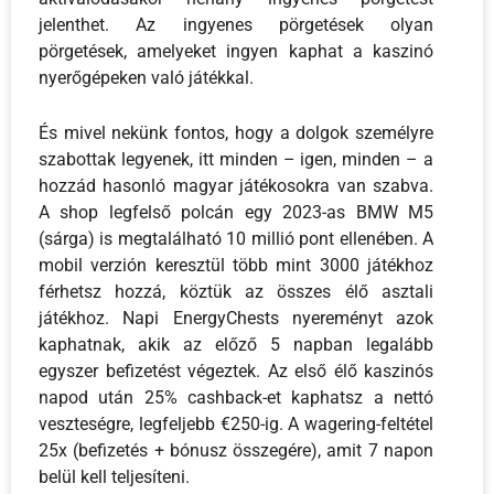
jelenthet. Az ingyenes pörgetések olyan
pörgetések, amelyeket ingyen kaphat a kaszinó
nyerőgépeken való játékkal.
És mivel nekünk fontos, hogy a dolgok személyre
szabottak legyenek, itt minden – igen, minden – a
hozzád hasonló magyar játékosokra van szabva.
A shop legfelső polcán egy 2023-as BMW M5
(sárga) is megtalálható 10 millió pont ellenében. A
mobil verzión keresztül több mint 3000 játékhoz
férhetsz hozzá, köztük az összes élő asztali
játékhoz. Napi EnergyChests nyereményt azok
kaphatnak, akik az előző 5 napban legalább
egyszer befizetést végeztek. Az első élő kaszinós
napod után 25% cashback-et kaphatsz a nettó
veszteségre, legfeljebb €250-ig. A wagering-feltétel
25x (befizetés + bónusz összegére), amit 7 napon
belül kell teljesíteni.