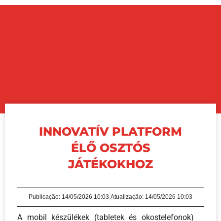
INNOVATÍV PLATFORM
ÉLŐ OSZTÓS
JÁTÉKOKHOZ
Publicação:
14/05/2026 10:03
Atualização: 14/05/2026 10:03
A mobil készülékek (tabletek és okostelefonok)