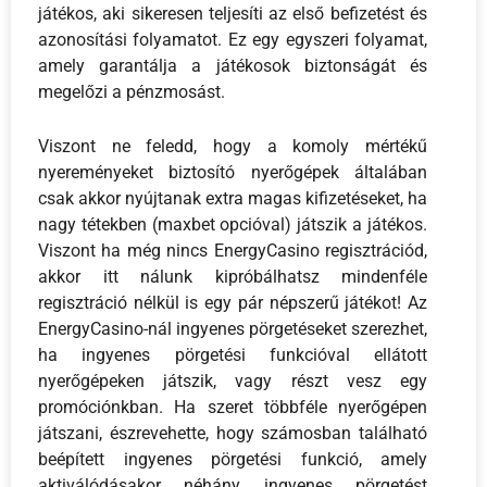
játékos, aki sikeresen teljesíti az első befizetést és
azonosítási folyamatot. Ez egy egyszeri folyamat,
amely garantálja a játékosok biztonságát és
megelőzi a pénzmosást.
Viszont ne feledd, hogy a komoly mértékű
nyereményeket biztosító nyerőgépek általában
csak akkor nyújtanak extra magas kifizetéseket, ha
nagy tétekben (maxbet opcióval) játszik a játékos.
Viszont ha még nincs EnergyCasino regisztrációd,
akkor itt nálunk kipróbálhatsz mindenféle
regisztráció nélkül is egy pár népszerű játékot! Az
EnergyCasino-nál ingyenes pörgetéseket szerezhet,
ha ingyenes pörgetési funkcióval ellátott
nyerőgépeken játszik, vagy részt vesz egy
promóciónkban. Ha szeret többféle nyerőgépen
játszani, észrevehette, hogy számosban található
beépített ingyenes pörgetési funkció, amely
aktiválódásakor néhány ingyenes pörgetést