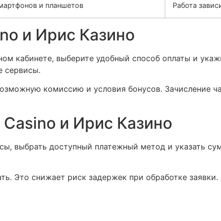
мартфонов и планшетов
Работа завис
ino и Ирис Казино
ном кабинете, выберите удобный способ оплаты и укаж
е сервисы.
зможную комиссию и условия бонусов. Зачисление чащ
 Casino и Ирис Казино
сы, выбрать доступный платежный метод и указать су
ь. Это снижает риск задержек при обработке заявки.