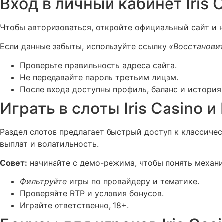
Вход в личный кабинет Iris 
Чтобы авторизоваться, откройте официальный сайт и
Если данные забыты, используйте ссылку
«Восстанови
Проверьте правильность адреса сайта.
Не передавайте пароль третьим лицам.
После входа доступны профиль, баланс и история
Играть в слоты Iris Casino 
Раздел слотов предлагает быстрый доступ к классиче
выплат и волатильность.
Совет:
начинайте с демо-режима, чтобы понять механик
Фильтруйте
игры по провайдеру и тематике.
Проверяйте RTP и условия бонусов.
Играйте ответственно, 18+.