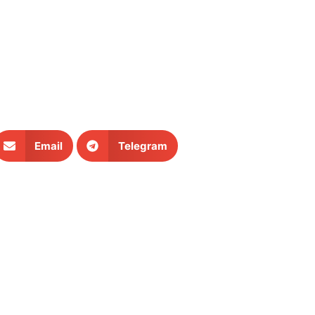
Email
Telegram