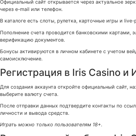
Официальный сайт открывается через актуальное зерк
через e-mail или телефон.
В каталоге есть слоты, рулетка, карточные игры и li
Пополнение счета проводится банковскими картами, 
верификацию документов.
Бонусы активируются в личном кабинете с учетом вейд
самоисключение.
Регистрация в Iris Casino и
Для создания аккаунта откройте официальный сайт, 
выберите валюту счета.
После отправки данных подтвердите контакты по ссыл
личности и вывода средств.
Играть можно только пользователям 18+.