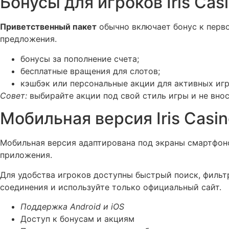
Бонусы для игроков Iris Cas
Приветственный пакет
обычно включает бонус к перво
предложения.
бонусы за пополнение счета;
бесплатные вращения для слотов;
кэшбэк или персональные акции для активных игр
Совет:
выбирайте акции под свой стиль игры и не внос
Мобильная версия Iris Casi
Мобильная версия адаптирована под экраны смартфонов
приложения.
Для удобства игроков доступны быстрый поиск, фильт
соединения и используйте только официальный сайт.
Поддержка Android и iOS
Доступ к бонусам и акциям