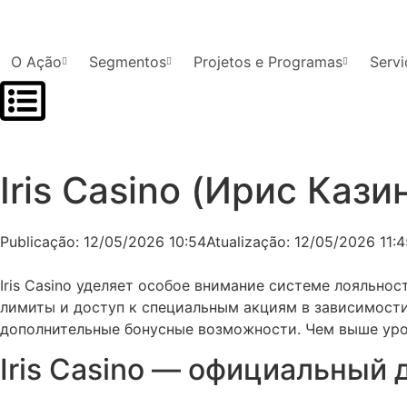
O Ação
Segmentos
Projetos e Programas
Servi
Iris Casino (Ирис Ка
Publicação:
12/05/2026 10:54
Atualização: 12/05/2026 11:
Iris Casino уделяет особое внимание системе лояльно
лимиты и доступ к специальным акциям в зависимости
дополнительные бонусные возможности. Чем выше уро
Iris Casino — официальный 