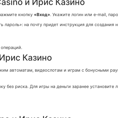
Casino и Ирис Казино
 нажмите кнопку
«Вход»
. Укажите логин или e-mail, па
ть пароль»
: на почту придет инструкция для создания 
 операций.
и Ирис Казино
ским автоматам, видеослотам и играм с бонусными рау
у без риска. Для игры на деньги заранее установите 