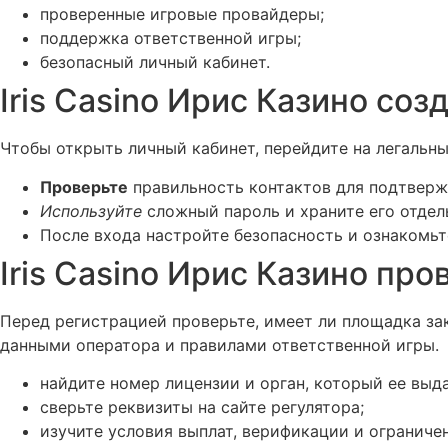
проверенные игровые провайдеры;
поддержка ответственной игры;
безопасный личный кабинет.
Iris Casino Ирис Казино соз
Чтобы открыть личный кабинет, перейдите на легальный
Проверьте
правильность контактов для подтверж
Используйте
сложный пароль и храните его отдел
После входа настройте безопасность и ознакомьт
Iris Casino Ирис Казино про
Перед регистрацией проверьте, имеет ли площадка за
данными оператора и правилами ответственной игры.
найдите номер лицензии и орган, который ее выда
сверьте реквизиты на сайте регулятора;
изучите условия выплат, верификации и ограничен