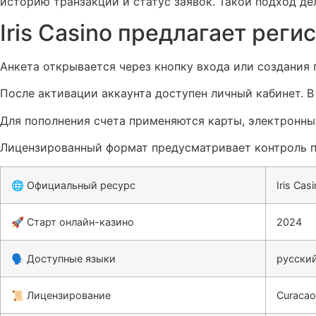
историю транзакций и статус заявок. Такой подход д
Iris Casino предлагает рег
Анкета открывается через кнопку входа или создания 
После активации аккаунта доступен личный кабинет. В
Для пополнения счета применяются карты, электронны
Лицензированный формат предусматривает контроль пл
🌐 Официальный ресурс
Iris Cas
🚀 Старт онлайн-казино
2024
🗣️ Доступные языки
русский
📜 Лицензирование
Curacao