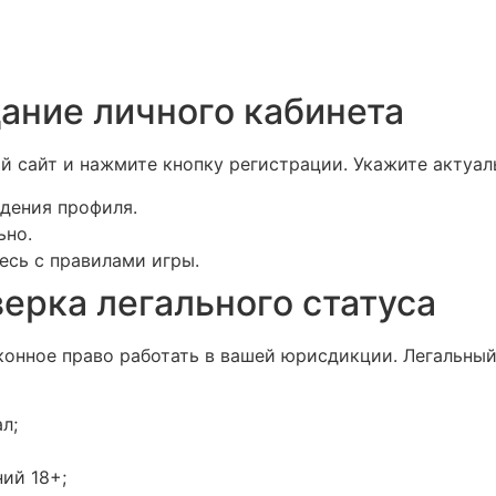
дание личного кабинета
 сайт и нажмите кнопку регистрации. Укажите актуальн
дения профиля.
ьно.
есь с правилами игры.
верка легального статуса
конное право работать в вашей юрисдикции. Легальны
л;
ий 18+;