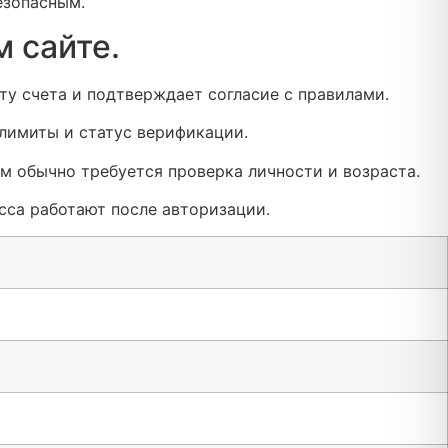
езопасным.
м сайте.
юту счета и подтверждает согласие с правилами.
 лимиты и статус верификации.
м обычно требуется проверка личности и возраста.
сса работают после авторизации.