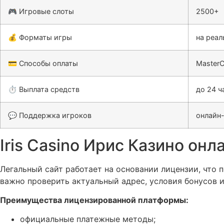
🎮 Игровые слоты
2500+
💰 Форматы игры
на реал
💳 Способы оплаты
MasterCa
⏱️ Выплата средств
до 24 ч
💬 Поддержка игроков
онлайн-
Iris Casino Ирис Казино онл
Легальный сайт работает на основании лицензии, что
важно проверить актуальный адрес, условия бонусов 
Преимущества лицензированной платформы:
официальные платежные методы;