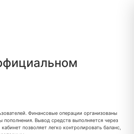
а официальном
льзователей. Финансовые операции организованы
ы пополнения. Вывод средств выполняется через
кабинет позволяет легко контролировать баланс,