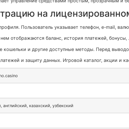
елает управление средствами простым, прозрачным и б
истрацию на лицензированно
профиля. Пользователь указывает телефон, e-mail, вал
 нем отображаются баланс, история платежей, бонусы,
е кошельки и другие доступные методы. Перед выводо
атежей и защиту данных. Игровой каталог, акции и ка
ino.casino
, английский, казахский, узбекский