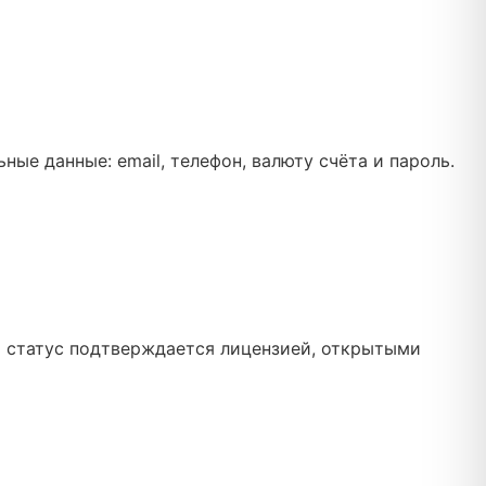
ые данные: email, телефон, валюту счёта и пароль.
й статус подтверждается лицензией, открытыми