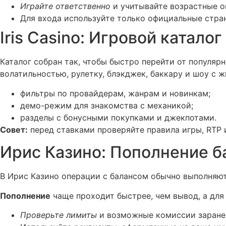
Играйте ответственно
и учитывайте возрастные о
Для входа используйте только официальные страни
Iris Casino: Игровой каталог
Каталог собран так, чтобы быстро перейти от популяр
волатильностью, рулетку, блэкджек, баккару и шоу с 
фильтры по провайдерам, жанрам и новинкам;
демо-режим для знакомства с механикой;
разделы с бонусными покупками и джекпотами.
Совет:
перед ставками проверяйте правила игры, RTP 
Ирис Казино: Пополнение б
В Ирис Казино операции с балансом обычно выполняютс
Пополнение
чаще проходит быстрее, чем вывод, а для
Проверьте лимиты
и возможные комиссии заране