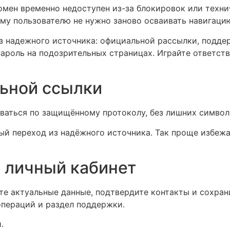
омен временно недоступен из-за блокировок или техни
ому пользователю не нужно заново осваивать навигаци
из надежного источника: официальной рассылки, подд
роль на подозрительных страницах. Играйте ответстве
льной ссылки
ваться по защищённому протоколу, без лишних символ
ный переход из надёжного источника. Так проще избеж
и личный кабинет
те актуальные данные, подтвердите контакты и сохран
операций и раздел поддержки.
.