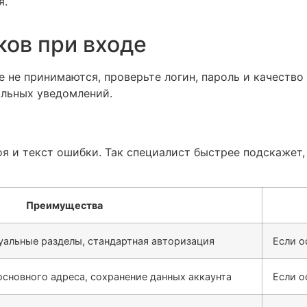
я.
ков при входе
 не принимаются, проверьте логин, пароль и качество
альных уведомлений.
я и текст ошибки. Так специалист быстрее подскажет,
Преимущества
уальные разделы, стандартная авторизация
Если о
основного адреса, сохранение данных аккаунта
Если о