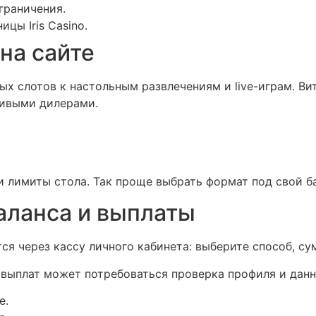
граничения.
цы Iris Casino.
 на сайте
ных слотов к настольным развлечениям и live-играм. В
живыми дилерами.
и лимиты стола. Так проще выбрать формат под свой б
аланса и выплаты
я через кассу личного кабинета: выберите способ, су
 выплат может потребоваться проверка профиля и данн
е.