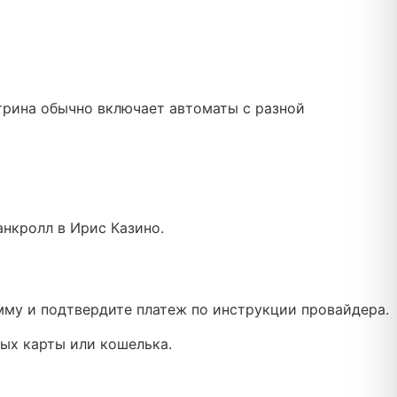
итрина обычно включает автоматы с разной
анкролл в Ирис Казино.
мму и подтвердите платеж по инструкции провайдера.
ых карты или кошелька.