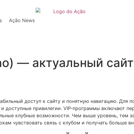
s
Ação News
ino) — актуальный сайт
 стабильный доступ к сайту и понятную навигацию. Для 
а и доступные привилегии. VIP-программы включают пе
ьные клубные возможности. Чем выше уровень, тем за
кам чувствовать связь с клубом и получать больше вн