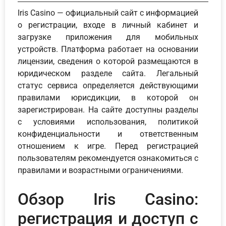
Iris Casino — официальный сайт с информацией
о регистрации, входе в личный кабинет и
загрузке приложения для мобильных
устройств. Платформа работает на основании
лицензии, сведения о которой размещаются в
юридическом разделе сайта. Легальный
статус сервиса определяется действующими
правилами юрисдикции, в которой он
зарегистрирован. На сайте доступны разделы
с условиями использования, политикой
конфиденциальности и ответственным
отношением к игре. Перед регистрацией
пользователям рекомендуется ознакомиться с
правилами и возрастными ограничениями.
Обзор Iris Casino:
регистрация и доступ с