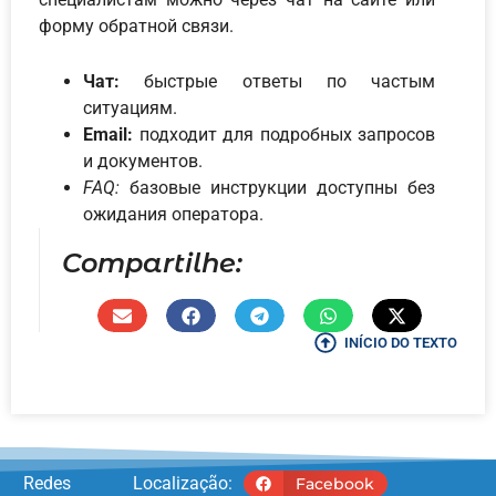
форму обратной связи.
Чат:
быстрые ответы по частым
ситуациям.
Email:
подходит для подробных запросов
и документов.
FAQ:
базовые инструкции доступны без
ожидания оператора.
Compartilhe:
INÍCIO DO TEXTO
Redes
Localização:
Facebook