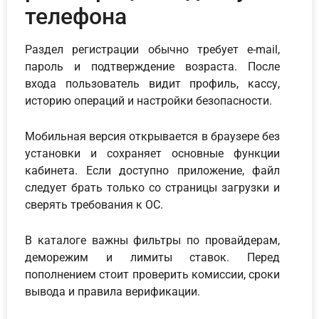
телефона
Раздел регистрации обычно требует e-mail,
пароль и подтверждение возраста. После
входа пользователь видит профиль, кассу,
историю операций и настройки безопасности.
Мобильная версия открывается в браузере без
установки и сохраняет основные функции
кабинета. Если доступно приложение, файл
следует брать только со страницы загрузки и
сверять требования к ОС.
В каталоге важны фильтры по провайдерам,
деморежим и лимиты ставок. Перед
пополнением стоит проверить комиссии, сроки
вывода и правила верификации.