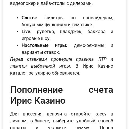
видеопокер и лайв-столы с дилерами.
Слоты:
фильтры по провайдерам,
бонусным функциям и тематике.
Live:
рулетка, блэкджек, баккара и
игровые шоу.
Настольные игры:
демо-режимы и
варианты ставок.
Перед ставками проверьте правила, RTP и
лимиты выбранной игры.
В Ирис Казино
каталог регулярно обновляется.
Пополнение счета
Ирис Казино
Для внесения депозита откройте кассу в
личном кабинете, выберите удобный способ
оплаты и укажите сумму. Перед