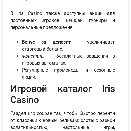
В Iris Casino также доступны акции для
постоянных игроков: кэшбэк, турниры и
персональные предложения.
Бонус за депозит
— увеличивает
стартовый баланс.
Фриспины
— бесплатные вращения в
игровых автоматах.
Регулярные промокоды и сезонные
акции.
Игровой каталог Iris
Casino
Раздел игр собран так, чтобы быстро перейти
от классики к новым релизам: слоты с разной
волатильностью, настольные игры,