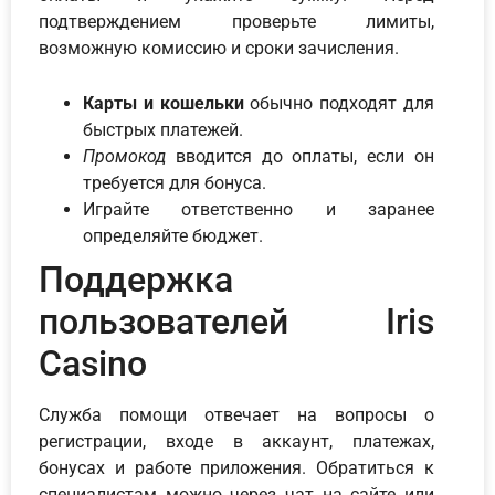
подтверждением проверьте лимиты,
возможную комиссию и сроки зачисления.
Карты и кошельки
обычно подходят для
быстрых платежей.
Промокод
вводится до оплаты, если он
требуется для бонуса.
Играйте ответственно и заранее
определяйте бюджет.
Поддержка
пользователей Iris
Casino
Служба помощи отвечает на вопросы о
регистрации, входе в аккаунт, платежах,
бонусах и работе приложения. Обратиться к
специалистам можно через чат на сайте или