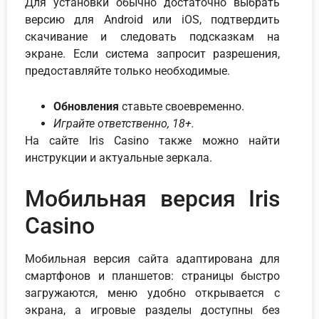
Для установки обычно достаточно выбрать
версию для Android или iOS, подтвердить
скачивание и следовать подсказкам на
экране. Если система запросит разрешения,
предоставляйте только необходимые.
Обновления
ставьте своевременно.
Играйте ответственно, 18+.
На сайте Iris Casino также можно найти
инструкции и актуальные зеркала.
Мобильная версия Iris
Casino
Мобильная версия сайта адаптирована для
смартфонов и планшетов: страницы быстро
загружаются, меню удобно открывается с
экрана, а игровые разделы доступны без