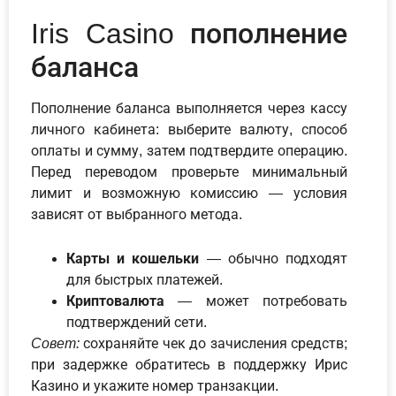
Iris Casino пополнение
баланса
Пополнение баланса выполняется через кассу
личного кабинета: выберите валюту, способ
оплаты и сумму, затем подтвердите операцию.
Перед переводом проверьте минимальный
лимит и возможную комиссию — условия
зависят от выбранного метода.
Карты и кошельки
— обычно подходят
для быстрых платежей.
Криптовалюта
— может потребовать
подтверждений сети.
Совет:
сохраняйте чек до зачисления средств;
при задержке обратитесь в поддержку Ирис
Казино и укажите номер транзакции.