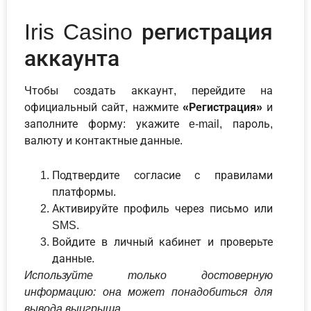
Iris Casino регистрация
аккаунта
Чтобы создать аккаунт, перейдите на
официальный сайт, нажмите
«Регистрация»
и
заполните форму: укажите e-mail, пароль,
валюту и контактные данные.
Подтвердите согласие с правилами
платформы.
Активируйте профиль через письмо или
SMS.
Войдите в личный кабинет и проверьте
данные.
Используйте только достоверную
информацию: она может понадобиться для
вывода выигрыша.