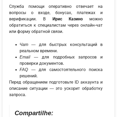
Служба помощи оперативно отвечает на
вопросы о входе, бонусах, платежах и
верификации. В
Ирис Казино
можно
обратиться к специалистам через онлайн-чат
или форму обратной связи.
Чат
— для быстрых консультаций в
реальном времени.
Email
— для подробных запросов и
проверки документов.
FAQ
— для самостоятельного поиска
решений.
Перед обращением подготовьте ID аккаунта и
описание ситуации — это ускорит обработку
запроса.
Compartilhe: