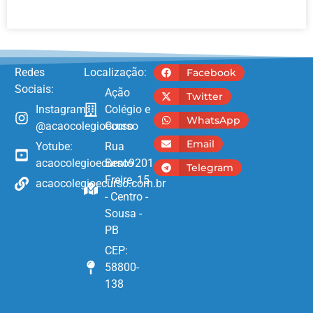
Redes
Localização:
Facebook
Sociais:
Ação
Twitter
Instagram:
Colégio e
WhatsApp
@acaocolegioecurso
Curso
Email
Yotube:
Rua
acaocolegioecurso9201
Bento
Telegram
Freire, 15
acaocolegioecurso.com.br
- Centro -
Sousa -
PB
CEP:
58800-
138