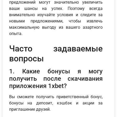
предложений могут значительно увеличить
ваши шансы на успех. Поэтому всегда
внимательно изучайте условия и следите за
новыми предложениями, чтобы извлечь
максимальную выгоду из вашего азартного
опыта.
Часто задаваемые
вопросы
1. Какие бонусы я могу
получить после скачивания
приложения 1xbet?
Вы сможете получить приветственный бонус,
бонусы на депозит, кэшбэк и акции за
приглашение друзей.