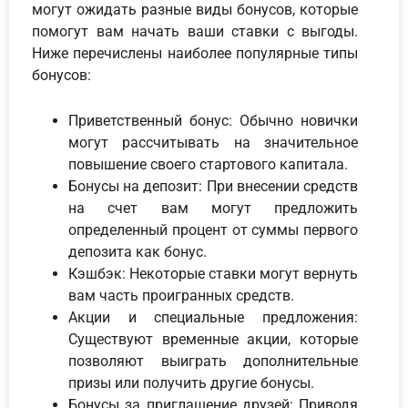
могут ожидать разные виды бонусов, которые
помогут вам начать ваши ставки с выгоды.
Ниже перечислены наиболее популярные типы
бонусов:
Приветственный бонус: Обычно новички
могут рассчитывать на значительное
повышение своего стартового капитала.
Бонусы на депозит: При внесении средств
на счет вам могут предложить
определенный процент от суммы первого
депозита как бонус.
Кэшбэк: Некоторые ставки могут вернуть
вам часть проигранных средств.
Акции и специальные предложения:
Существуют временные акции, которые
позволяют выиграть дополнительные
призы или получить другие бонусы.
Бонусы за приглашение друзей: Приводя