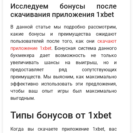
Исследуем бонусы после
скачивания приложения 1xbet
В данной статье мы подробно рассмотрим,
какие бонусы и преимущества ожидают
пользователей после того, как они
скачают
приложение 1xbet
. Бонусная система данного
букмекера дает возможность не только
увеличивать шансы на выигрыш, но и
предоставляет ряд сопутствующих
преимуществ. Мы выясним, как максимально
эффективно использовать эти предложения,
чтобы ваш опыт игры был максимально
выгодным.
Типы бонусов от 1xbet
Когда вы скачаете приложение 1xbet, вас