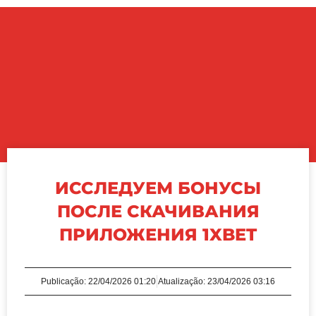
ИССЛЕДУЕМ БОНУСЫ
ПОСЛЕ СКАЧИВАНИЯ
ПРИЛОЖЕНИЯ 1XBET
Publicação:
22/04/2026 01:20
Atualização: 23/04/2026 03:16