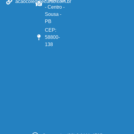
acaocolegioecurso.com.br
- Centro -
Sousa -
PB
CEP:
58800-
138