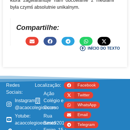
która zagwarantuje nam obcowanie z mediami
była czymś absolutnie unikalnym.
Compartilhe:
INÍCIO DO TEXTO
Redes
Localização:
Facebook
Sociais:
Ação
Twitter
Instagram:
Colégio e
WhatsApp
@acaocolegioecurso
Curso
Email
Yotube:
Rua
acaocolegioecurso9201
Bento
Telegram
Freire, 15