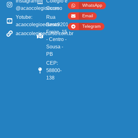
Instagram:
Colégio e
WhatsApp
@acaocolegioecurso
Curso
Email
Yotube:
Rua
acaocolegioecurso9201
Bento
Telegram
Freire, 15
acaocolegioecurso.com.br
- Centro -
Sousa -
PB
CEP:
58800-
138