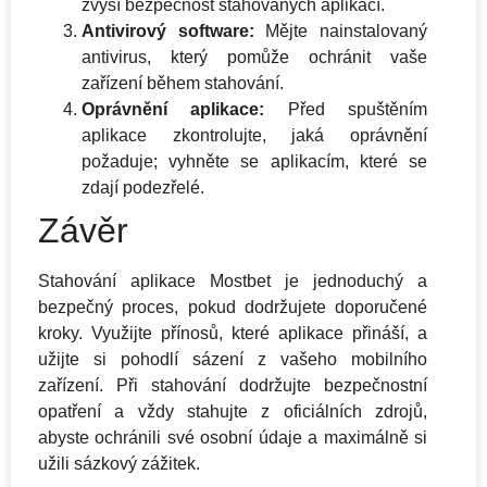
zvýší bezpečnost stahovaných aplikací.
Antivirový software:
Mějte nainstalovaný
antivirus, který pomůže ochránit vaše
zařízení během stahování.
Oprávnění aplikace:
Před spuštěním
aplikace zkontrolujte, jaká oprávnění
požaduje; vyhněte se aplikacím, které se
zdají podezřelé.
Závěr
Stahování aplikace Mostbet je jednoduchý a
bezpečný proces, pokud dodržujete doporučené
kroky. Využijte přínosů, které aplikace přináší, a
užijte si pohodlí sázení z vašeho mobilního
zařízení. Při stahování dodržujte bezpečnostní
opatření a vždy stahujte z oficiálních zdrojů,
abyste ochránili své osobní údaje a maximálně si
užili sázkový zážitek.