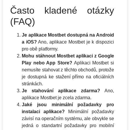
Často kladené otázky
(FAQ)
Je aplikace Mostbet dostupná na Android
a iOS?
Ano, aplikace Mostbet je k dispozici
pro obě platformy.
Mohu stáhnout Mostbet aplikaci z Google
Play nebo App Store?
Aplikaci Mostbet si
nemusíte stahovat z těchto obchodů, protože
je dostupná ke stažení přímo na oficiálních
stránkách.
Je stahování aplikace zdarma?
Ano,
aplikace Mostbet je zcela zdarma.
Jaké jsou minimální požadavky pro
instalaci aplikace?
Minimální požadavky
závisí na operačním systému, ale obvykle se
jedná o standartní požadavky pro mobilní