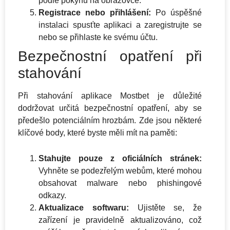
podle pokynů na obrazovce.
Registrace nebo přihlášení:
Po úspěšné
instalaci spusťte aplikaci a zaregistrujte se
nebo se přihlaste ke svému účtu.
Bezpečnostní opatření při
stahování
Při stahování aplikace Mostbet je důležité
dodržovat určitá bezpečnostní opatření, aby se
předešlo potenciálním hrozbám. Zde jsou některé
klíčové body, které byste měli mít na paměti:
Stahujte pouze z oficiálních stránek:
Vyhněte se podezřelým webům, které mohou
obsahovat malware nebo phishingové
odkazy.
Aktualizace softwaru:
Ujistěte se, že
zařízení je pravidelně aktualizováno, což