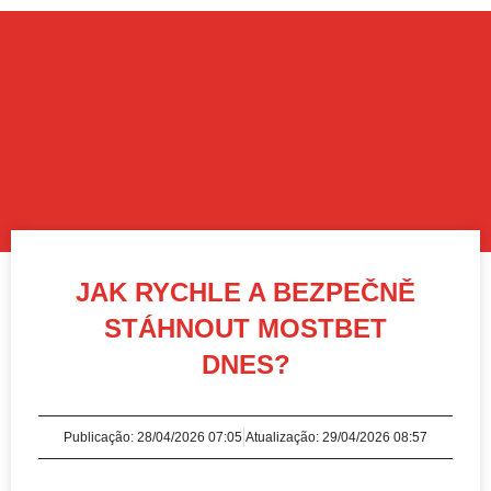
JAK RYCHLE A BEZPEČNĚ
STÁHNOUT MOSTBET
DNES?
Publicação:
28/04/2026 07:05
Atualização: 29/04/2026 08:57