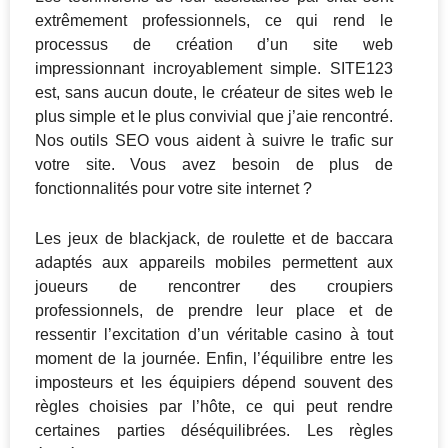
extrêmement professionnels, ce qui rend le
processus de création d’un site web
impressionnant incroyablement simple. SITE123
est, sans aucun doute, le créateur de sites web le
plus simple et le plus convivial que j’aie rencontré.
Nos outils SEO vous aident à suivre le trafic sur
votre site. Vous avez besoin de plus de
fonctionnalités pour votre site internet ?
Les jeux de blackjack, de roulette et de baccara
adaptés aux appareils mobiles permettent aux
joueurs de rencontrer des croupiers
professionnels, de prendre leur place et de
ressentir l’excitation d’un véritable casino à tout
moment de la journée. Enfin, l’équilibre entre les
imposteurs et les équipiers dépend souvent des
règles choisies par l’hôte, ce qui peut rendre
certaines parties déséquilibrées. Les règles