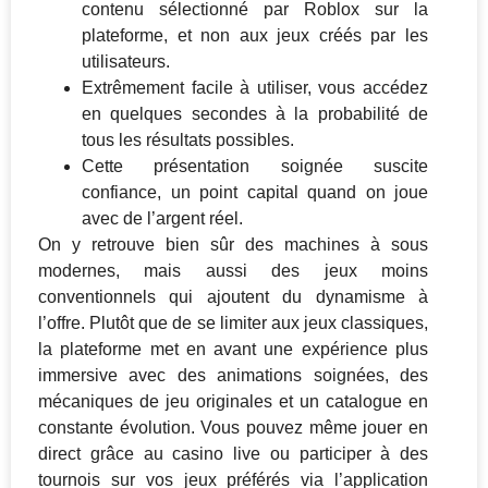
contenu sélectionné par Roblox sur la
plateforme, et non aux jeux créés par les
utilisateurs.
Extrêmement facile à utiliser, vous accédez
en quelques secondes à la probabilité de
tous les résultats possibles.
Cette présentation soignée suscite
confiance, un point capital quand on joue
avec de l’argent réel.
On y retrouve bien sûr des machines à sous
modernes, mais aussi des jeux moins
conventionnels qui ajoutent du dynamisme à
l’offre. Plutôt que de se limiter aux jeux classiques,
la plateforme met en avant une expérience plus
immersive avec des animations soignées, des
mécaniques de jeu originales et un catalogue en
constante évolution. Vous pouvez même jouer en
direct grâce au casino live ou participer à des
tournois sur vos jeux préférés via l’application