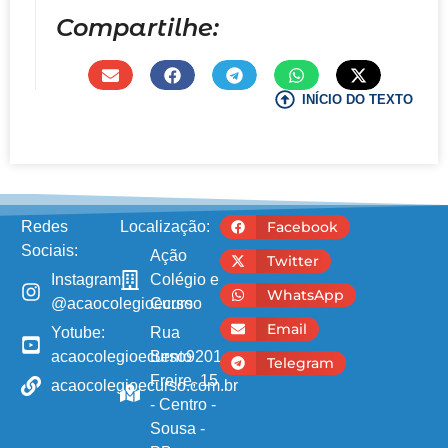
Compartilhe:
INÍCIO DO TEXTO
Redes
Localização:
Facebook
Sociais:
Ação
Twitter
Instagram:
Colégio e
WhatsApp
@acaocolegioecurso
Curso
Email
Yotube:
Rua
acaocolegioecurso9201
Bento
Telegram
Freire, 15
acaocolegioecurso.com.br
- Centro -
Sousa -