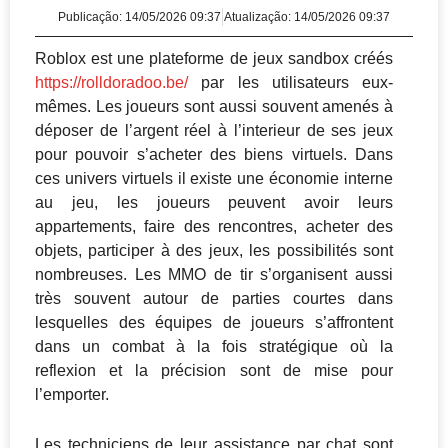
Publicação:
14/05/2026 09:37
Atualização: 14/05/2026 09:37
Roblox est une plateforme de jeux sandbox créés
https://rolldoradoo.be/
par les utilisateurs eux-
mêmes. Les joueurs sont aussi souvent amenés à
déposer de l’argent réel à l’interieur de ses jeux
pour pouvoir s’acheter des biens virtuels. Dans
ces univers virtuels il existe une économie interne
au jeu, les joueurs peuvent avoir leurs
appartements, faire des rencontres, acheter des
objets, participer à des jeux, les possibilités sont
nombreuses. Les MMO de tir s’organisent aussi
très souvent autour de parties courtes dans
lesquelles des équipes de joueurs s’affrontent
dans un combat à la fois stratégique où la
reflexion et la précision sont de mise pour
l’emporter.
Les techniciens de leur assistance par chat sont