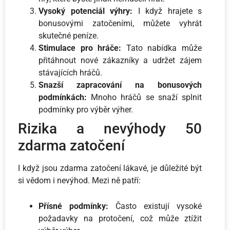
Vysoký potenciál výhry:
I když hrajete s
bonusovými zatočeními, můžete vyhrát
skutečné peníze.
Stimulace pro hráče:
Tato nabídka může
přitáhnout nové zákazníky a udržet zájem
stávajících hráčů.
Snazší zapracování na bonusových
podmínkách:
Mnoho hráčů se snaží splnit
podmínky pro výběr výher.
Rizika a nevýhody 50
zdarma zatočení
I když jsou zdarma zatočení lákavé, je důležité být
si vědom i nevýhod. Mezi ně patří:
Přísné podmínky:
Často existují vysoké
požadavky na protočení, což může ztížit