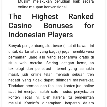
Muslim melakukan perjudian baik secara
online maupun konvensional.
The Highest Ranked
Casino Bonuses for
Indonesian Players
Banyak pengembang slot besar (lihat di bawah ini
untuk daftar situs yang bagus) juga memiliki versi
permainan uang asli yang sebenarnya gratis di
situs web mereka. Seiring dengan kemajuan
teknologi dan penetrasi internet yang semakin
masif, judi online telah menjadi sebuah tren
negatif yang tidak dapat dihindari masyarakat.
Tindakan promosi dan fasilitasi konten judi online
saat ini menjadi salah satu modus penyebaran
konten ilegal ini. Oleh karena itu pemerintah
melalui Kominfo diharapkan berperan dalam