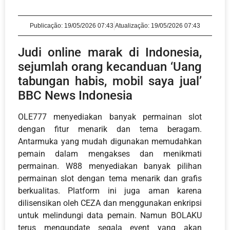
Publicação:
19/05/2026 07:43
Atualização: 19/05/2026 07:43
Judi online marak di Indonesia,
sejumlah orang kecanduan ‘Uang
tabungan habis, mobil saya jual’
BBC News Indonesia
OLE777 menyediakan banyak permainan slot
dengan fitur menarik dan tema beragam.
Antarmuka yang mudah digunakan memudahkan
pemain dalam mengakses dan menikmati
permainan. W88 menyediakan banyak pilihan
permainan slot dengan tema menarik dan grafis
berkualitas. Platform ini juga aman karena
dilisensikan oleh CEZA dan menggunakan enkripsi
untuk melindungi data pemain. Namun BOLAKU
terus mengupdate segala event yang akan