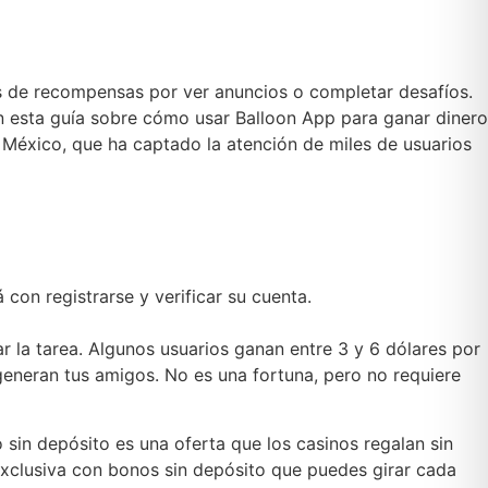
s de recompensas por ver anuncios o completar desafíos.
én esta guía sobre cómo usar Balloon App para ganar dinero
México, que ha captado la atención de miles de usuarios
 con registrarse y verificar su cuenta.
 la tarea. Algunos usuarios ganan entre 3 y 6 dólares por
generan tus amigos. No es una fortuna, pero no requiere
 sin depósito es una oferta que los casinos regalan sin
 exclusiva con bonos sin depósito que puedes girar cada