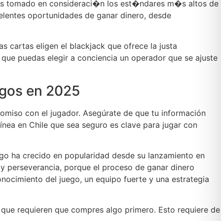
hemos tomado en consideraci�n los est�ndares m�s altos de
elentes oportunidades de ganar dinero, desde
as cartas eligen el blackjack que ofrece la justa
 que puedas elegir a conciencia un operador que se ajuste
egos en 2025
promiso con el jugador. Asegúrate de que tu información
ínea en Chile que sea seguro es clave para jugar con
uego ha crecido en popularidad desde su lanzamiento en
 y perseverancia, porque el proceso de ganar dinero
nocimiento del juego, un equipo fuerte y una estrategia
 que requieren que compres algo primero. Esto requiere de