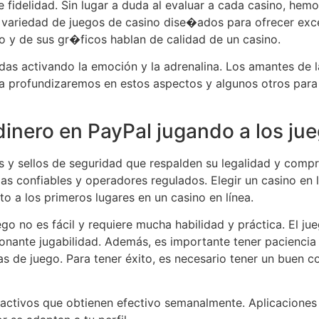
 de fidelidad. Sin lugar a duda al evaluar a cada casino, 
a variedad de juegos de casino dise�ados para ofrecer exc
 y de sus gr�ficos hablan de calidad de un casino.
tidas activando la emoción y la adrenalina. Los amantes de l
uía profundizaremos en estos aspectos y algunos otros para
dinero en PayPal jugando a los ju
cias y sellos de seguridad que respalden su legalidad y com
s confiables y operadores regulados. Elegir un casino en l
cto a los primeros lugares en un casino en línea.
go no es fácil y requiere mucha habilidad y práctica. El j
onante jugabilidad. Además, es importante tener paciencia
 de juego. Para tener éxito, es necesario tener un buen co
 activos que obtienen efectivo semanalmente. Aplicaciones