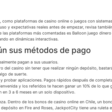
s, como plataformas de casino online o juegos con sistema
e uso y expectativas reales antes de empezar, revisa tambi
 las plataformas más comentadas es Balloon juego dinero 
ando en dinámicas interactivas.
gún sus métodos de pago
realmente pagan a sus usuarios.
 del casino sin tener que realizar ningún depósito, bastará
algo de suerte.
y probar aplicaciones. Pagos rápidos después de completar
envenida y los referidos te hacen ganar un 10% de lo que 
n en 3 a 6 meses en un solo dispositivo.
za. Dentro de los bonos de casino online en Chile, un bono
n depósito en Fire and Roses, JackpotCity tiene una ruleta