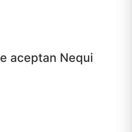
ue aceptan Nequi