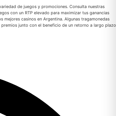
variedad de juegos y promociones. Consulta nuestras
juegos con un RTP elevado para maximizar tus ganancias
os mejores casinos en Argentina. Algunas tragamonedas
premios junto con el beneficio de un retorno a largo plazo