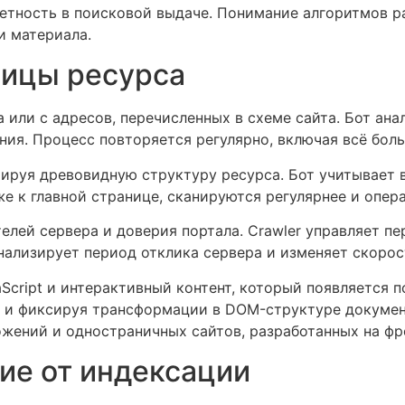
метность в поисковой выдаче. Понимание алгоритмов р
и материала.
ницы ресурса
а или с адресов, перечисленных в схеме сайта. Бот а
ия. Процесс повторяется регулярно, включая всё боль
ируя древовидную структуру ресурса. Бот учитывает в
е к главной странице, сканируются регулярнее и опер
елей сервера и доверия портала. Crawler управляет п
анализирует период отклика сервера и изменяет скоро
cript и интерактивный контент, который появляется 
ы и фиксируя трансформации в DOM-структуре докумен
жений и одностраничных сайтов, разработанных на фр
ие от индексации