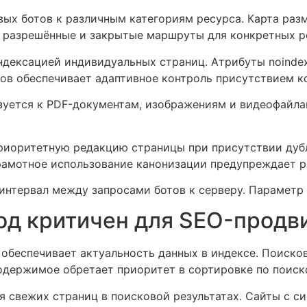
овых ботов к различным категориям ресурса. Карта раз
 разрешённые и закрытые маршруты для конкретных р
ндексацией индивидуальных страниц. Атрибуты noindex
ов обеспечивает адаптивное контроль присутствием ко
ьзуется к PDF-документам, изображениям и видеофайл
ритетную редакцию страницы при присутствии дублей. 
Грамотное использование канонизации предупреждает 
 интервал между запросами ботов к серверу. Параметр 
од критичен для SEO-продв
обеспечивает актуальность данных в индексе. Поиско
содержимое обретает приоритет в сортировке по поис
я свежих страниц в поисковой результатах. Сайты с 