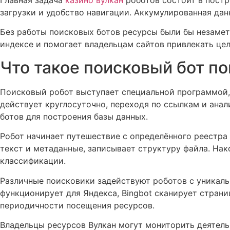
Главная задача
казино вулкан
роботов состоит в постр
загрузки и удобство навигации. Аккумулированная да
Без работы поисковых ботов ресурсы были бы незамет
индексе и помогает владельцам сайтов привлекать це
Что такое поисковый бот п
Поисковый робот выступает специальной программой,
действует круглосуточно, переходя по ссылкам и ана
ботов для построения базы данных.
Робот начинает путешествие с определённого реестра
текст и метаданные, записывает структуру файла. На
классификации.
Различные поисковики задействуют роботов с уникаль
функционирует для Яндекса, Bingbot сканирует страни
периодичности посещения ресурсов.
Владельцы ресурсов Вулкан могут мониторить деятель