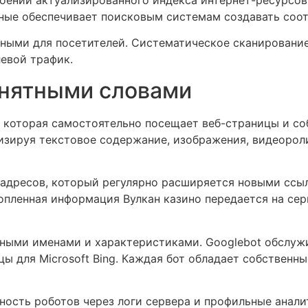
оении актуализированного индекса интернет-ресурсов.
нные обеспечивает поисковым системам создавать соо
ными для посетителей. Систематическое сканирование
левой трафик.
онятными словами
 которая самостоятельно посещает веб-страницы и с
лизируя текстовое содержание, изображения, видеоро
 адресов, который регулярно расширяется новыми ссыл
копленная информация Вулкан казино передается на се
ными именами и характеристиками. Googlebot обслужи
цы для Microsoft Bing. Каждая бот обладает собствен
ность роботов через логи сервера и профильные анали