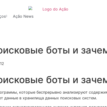
ços
Ação News
оисковые боты и заче
:12
оисковые боты и заче
ограммы, которые беспрерывно анализируют содержим
ют данные в хранилища данных поисковых систем.