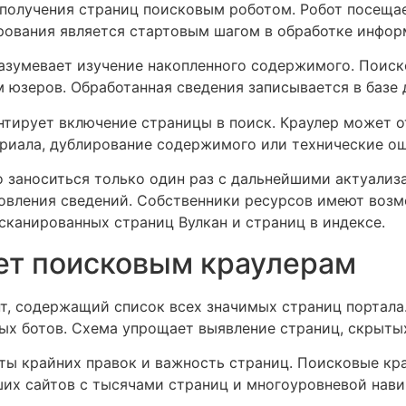
получения страниц поисковым роботом. Робот посещае
ирования является стартовым шагом в обработке инфо
азумевает изучение накопленного содержимого. Поиско
 юзеров. Обработанная сведения записывается в базе 
антирует включение страницы в поиск. Краулер может 
атериала, дублирование содержимого или технические 
о заноситься только один раз с дальнейшими актуали
овления сведений. Собственники ресурсов имеют возм
канированных страниц Вулкан и страниц в индексе.
ует поисковым краулерам
т, содержащий список всех значимых страниц портала
ых ботов. Схема упрощает выявление страниц, скрытых
аты крайних правок и важность страниц. Поисковые кр
ших сайтов с тысячами страниц и многоуровневой нави