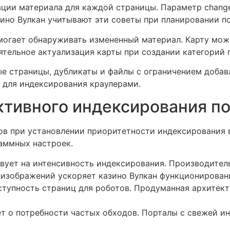
ации материала для каждой страницы. Параметр chang
ино Вулкан учитывают эти советы при планировании п
могает обнаруживать измененный материал. Карту мож
оятельное актуализация карты при создании категорий
е страницы, дубликаты и файлы с ограничением добав
е для индексирования краулерами.
ктивного индексирования п
в при установлении приоритетности индексирования 
раммных настроек.
твует на интенсивность индексирования. Производите
 изображений ускоряет казино Вулкан функционирован
ступность страниц для роботов. Продуманная архитект
т о потребности частых обходов. Порталы с свежей 