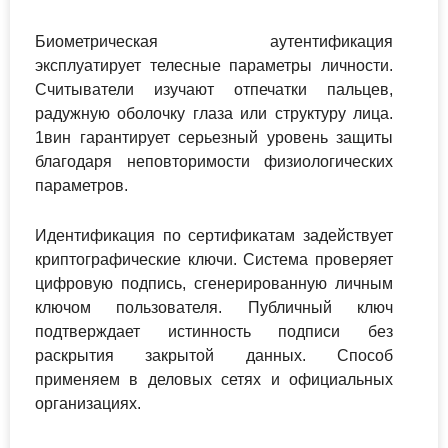
Биометрическая аутентификация
эксплуатирует телесные параметры личности.
Считыватели изучают отпечатки пальцев,
радужную оболочку глаза или структуру лица.
1вин гарантирует серьезный уровень защиты
благодаря неповторимости физиологических
параметров.
Идентификация по сертификатам задействует
криптографические ключи. Система проверяет
цифровую подпись, сгенерированную личным
ключом пользователя. Публичный ключ
подтверждает истинность подписи без
раскрытия закрытой данных. Способ
применяем в деловых сетях и официальных
организациях.