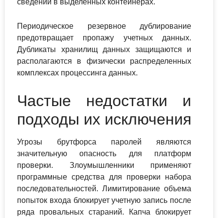
сведений в выделенных контейнерах.
Периодическое резервное дублирование
предотвращает пропажу учетных данных.
Дубликаты хранилищ данных защищаются и
располагаются в физически распределенных
комплексах процессинга данных.
Частые недостатки и
подходы их исключения
Угрозы брутфорса паролей являются
значительную опасность для платформ
проверки. Злоумышленники применяют
программные средства для проверки набора
последовательностей. Лимитирование объема
попыток входа блокирует учетную запись после
ряда провальных стараний. Капча блокирует