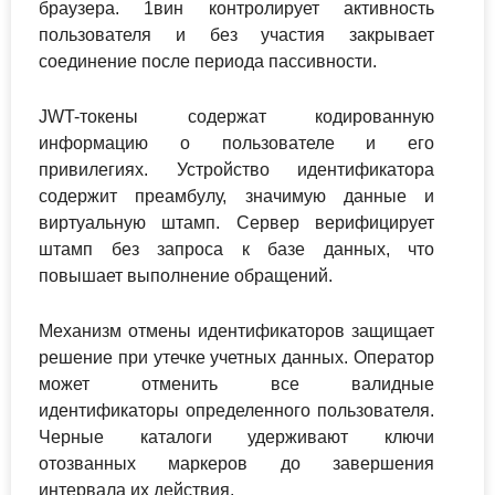
браузера. 1вин контролирует активность
пользователя и без участия закрывает
соединение после периода пассивности.
JWT-токены содержат кодированную
информацию о пользователе и его
привилегиях. Устройство идентификатора
содержит преамбулу, значимую данные и
виртуальную штамп. Сервер верифицирует
штамп без запроса к базе данных, что
повышает выполнение обращений.
Механизм отмены идентификаторов защищает
решение при утечке учетных данных. Оператор
может отменить все валидные
идентификаторы определенного пользователя.
Черные каталоги удерживают ключи
отозванных маркеров до завершения
интервала их действия.