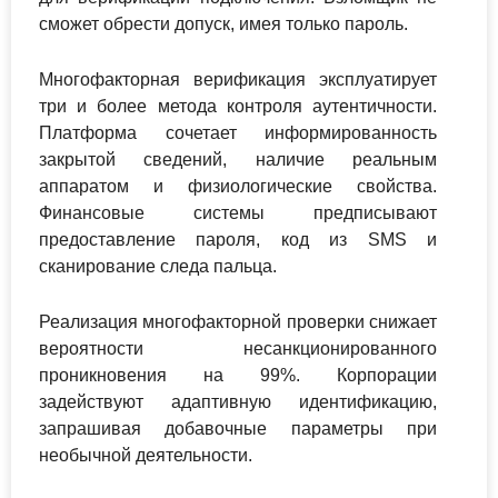
сможет обрести допуск, имея только пароль.
Многофакторная верификация эксплуатирует
три и более метода контроля аутентичности.
Платформа сочетает информированность
закрытой сведений, наличие реальным
аппаратом и физиологические свойства.
Финансовые системы предписывают
предоставление пароля, код из SMS и
сканирование следа пальца.
Реализация многофакторной проверки снижает
вероятности несанкционированного
проникновения на 99%. Корпорации
задействуют адаптивную идентификацию,
запрашивая добавочные параметры при
необычной деятельности.