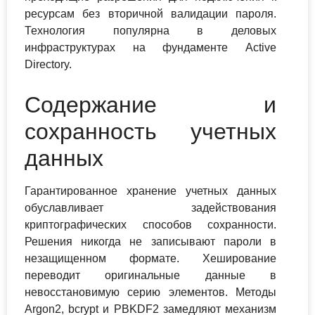
ресурсам без вторичной валидации пароля.
Технология популярна в деловых
инфраструктурах на фундаменте Active
Directory.
Содержание и
сохранность учетных
данных
Гарантированное хранение учетных данных
обуславливает задействования
криптографических способов сохранности.
Решения никогда не записывают пароли в
незащищенном формате. Хеширование
переводит оригинальные данные в
невосстановимую серию элементов. Методы
Argon2, bcrypt и PBKDF2 замедляют механизм