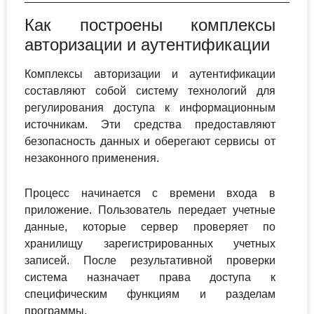
Как построены комплексы
авторизации и аутентификации
Комплексы авторизации и аутентификации
составляют собой систему технологий для
регулирования доступа к информационным
источникам. Эти средства предоставляют
безопасность данных и оберегают сервисы от
незаконного применения.
Процесс начинается с времени входа в
приложение. Пользователь передает учетные
данные, которые сервер проверяет по
хранилищу зарегистрированных учетных
записей. После результативной проверки
система назначает права доступа к
специфическим функциям и разделам
программы.