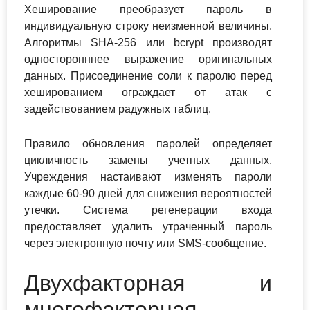
Хеширование преобразует пароль в
индивидуальную строку неизменной величины.
Алгоритмы SHA-256 или bcrypt производят
односторонннее выражение оригинальных
данных. Присоединение соли к паролю перед
хешированием ограждает от атак с
задействованием радужных таблиц.
Правило обновления паролей определяет
цикличность замены учетных данных.
Учреждения настаивают изменять пароли
каждые 60-90 дней для снижения вероятностей
утечки. Система регенерации входа
предоставляет удалить утраченный пароль
через электронную почту или SMS-сообщение.
Двухфакторная и
многофакторная