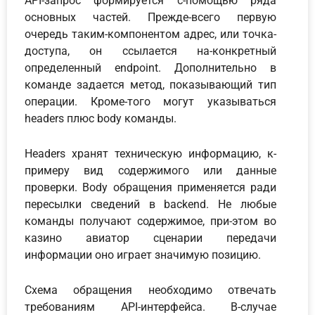
API-запрос формируется с-помощью ряда
основных частей. Прежде-всего первую
очередь таким-компонентом адрес, или точка-
доступа, он ссылается на-конкретный
определенный endpoint. Дополнительно в
команде задается метод, показывающий тип
операции. Кроме-того могут указываться
headers плюс body команды.
Headers хранят техническую информацию, к-
примеру вид содержимого или данные
проверки. Body обращения применяется ради
пересылки сведений в backend. Не любые
команды получают содержимое, при-этом во
казино авиатор сценарии передачи
информации оно играет значимую позицию.
Схема обращения необходимо отвечать
требованиям API-интерфейса. В-случае