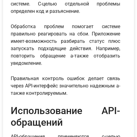
системе. С-целью отдельной проблемы
определен код и разъяснение.
Обработка проблем помогает системе
правильно реагировать на сбои. Приложение
имеет-возможность разбирать статус плюс
запускать подходящие действия. Например,
повторить обращение а-также отобразить
уведомление.
Правильная контроль ошибок делает связь
через API-интерфейс значительно надежным а-
также контролируемым.
Использование API-
обращений
API-обращения применяются с-целью