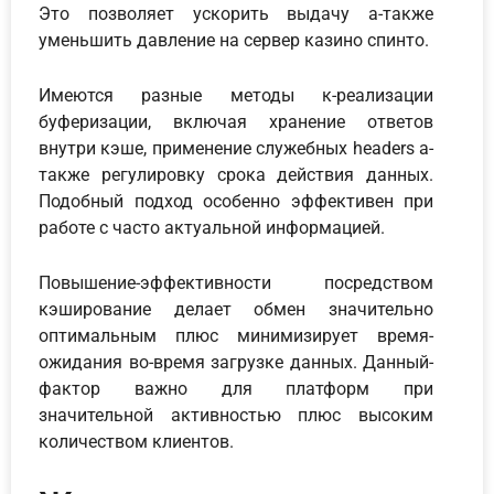
Это позволяет ускорить выдачу а-также
уменьшить давление на сервер казино спинто.
Имеются разные методы к-реализации
буферизации, включая хранение ответов
внутри кэше, применение служебных headers а-
также регулировку срока действия данных.
Подобный подход особенно эффективен при
работе с часто актуальной информацией.
Повышение-эффективности посредством
кэширование делает обмен значительно
оптимальным плюс минимизирует время-
ожидания во-время загрузке данных. Данный-
фактор важно для платформ при
значительной активностью плюс высоким
количеством клиентов.