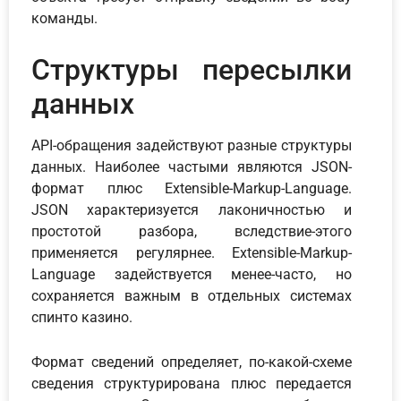
команды.
Структуры пересылки
данных
API-обращения задействуют разные структуры
данных. Наиболее частыми являются JSON-
формат плюс Extensible-Markup-Language.
JSON характеризуется лаконичностью и
простотой разбора, вследствие-этого
применяется регулярнее. Extensible-Markup-
Language задействуется менее-часто, но
сохраняется важным в отдельных системах
спинто казино.
Формат сведений определяет, по-какой-схеме
сведения структурирована плюс передается