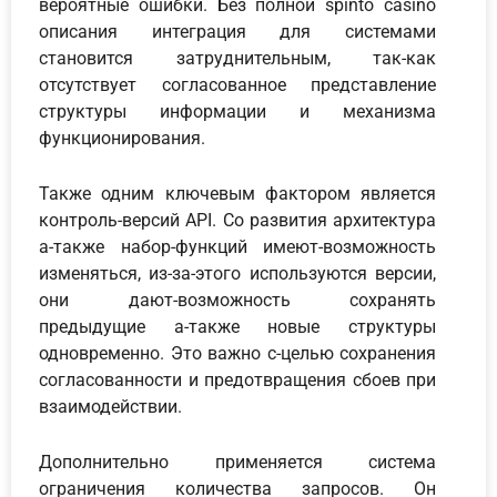
вероятные ошибки. Без полной spinto casino
описания интеграция для системами
становится затруднительным, так-как
отсутствует согласованное представление
структуры информации и механизма
функционирования.
Также одним ключевым фактором является
контроль-версий API. Со развития архитектура
а-также набор-функций имеют-возможность
изменяться, из-за-этого используются версии,
они дают-возможность сохранять
предыдущие а-также новые структуры
одновременно. Это важно с-целью сохранения
согласованности и предотвращения сбоев при
взаимодействии.
Дополнительно применяется система
ограничения количества запросов. Он