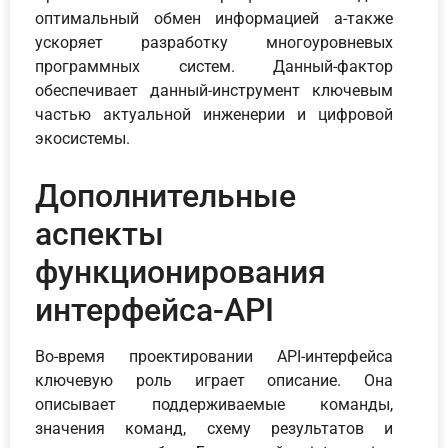
оптимальный обмен информацией а-также
ускоряет разработку многоуровневых
программных систем. Данный-фактор
обеспечивает данный-инструмент ключевым
частью актуальной инженерии и цифровой
экосистемы.
Дополнительные
аспекты
функционирования
интерфейса-API
Во-время проектировании API-интерфейса
ключевую роль играет описание. Она
описывает поддерживаемые команды,
значения команд, схему результатов и