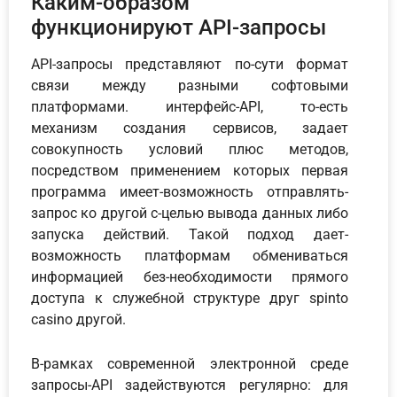
Каким-образом
функционируют API-запросы
API-запросы представляют по-сути формат
связи между разными софтовыми
платформами. интерфейс-API, то-есть
механизм создания сервисов, задает
совокупность условий плюс методов,
посредством применением которых первая
программа имеет-возможность отправлять-
запрос ко другой с-целью вывода данных либо
запуска действий. Такой подход дает-
возможность платформам обмениваться
информацией без-необходимости прямого
доступа к служебной структуре друг spinto
casino другой.
В-рамках современной электронной среде
запросы-API задействуются регулярно: для