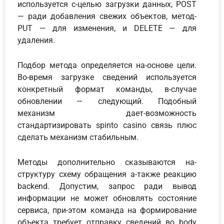
используется с-целью загрузки данных, POST
— ради добавления свежих объектов, метод-
PUT — для изменения, и DELETE — для
удаления.
Подбор метода определяется на-основе цели.
Во-время загрузке сведений используется
конкретный формат команды, в-случае
обновлении — следующий. Подобный
механизм дает-возможность
стандартизировать spinto casino связь плюс
сделать механизм стабильным.
Методы дополнительно сказываются на-
структуру схему обращения а-также реакцию
backend. Допустим, запрос ради вывод
информации не может обновлять состояние
сервиса, при-этом команда на формирование
объекта требует отправку сведений во body