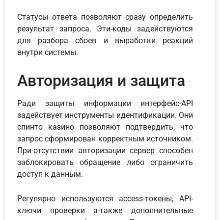
Статусы ответа позволяют сразу определить
результат запроса. Эти-коды задействуются
для разбора сбоев и выработки реакций
внутри системы.
Авторизация и защита
Ради защиты информации интерфейс-API
задействует инструменты идентификации. Они
спинто казино позволяют подтвердить, что
запрос сформирован корректным источником.
При-отсутствии авторизации сервер способен
заблокировать обращение либо ограничить
доступ к данным.
Регулярно используются access-токены, API-
ключи проверки а-также дополнительные