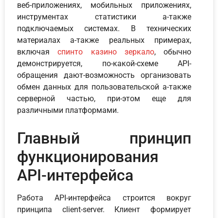
веб-приложениях, мобильных приложениях,
инструментах статистики а-также
подключаемых системах. В технических
материалах а-также реальных примерах,
включая
спинто казино зеркало
, обычно
демонстрируется, по-какой-схеме API-
обращения дают-возможность организовать
обмен данных для пользовательской а-также
серверной частью, при-этом еще для
различными платформами.
Главный принцип
функционирования
API-интерфейса
Работа API-интерфейса строится вокруг
принципа client-server. Клиент формирует