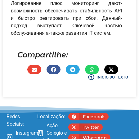
Логирование плюс мониторинг дают-
возможность обеспечивать стабильность API
и быстро реагировать при сбои. Данный-
подход выступает ключевой частью
обслуживания а-также развития IT систем.
Compartilhe:
INÍCIO DO TEXTO
Redes
Localização:
Facebook
Sociais:
Ação
Twitter
Instagram:
Colégio e
WhatsApp