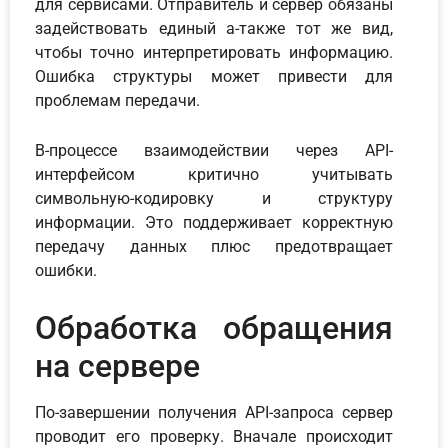
для сервисами. Отправитель и сервер обязаны
задействовать единый а-также тот же вид,
чтобы точно интерпретировать информацию.
Ошибка структуры может привести для
проблемам передачи.
В-процессе взаимодействии через API-
интерфейсом критично учитывать
символьную-кодировку и структуру
информации. Это поддерживает корректную
передачу данных плюс предотвращает
ошибки.
Обработка обращения
на сервере
По-завершении получения API-запроса сервер
проводит его проверку. Вначале происходит