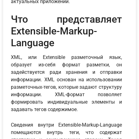
актуальных приложений.
Что представляет
Extensible-Markup-
Language
XML, или Extensible разметочный язык,
образует из-себя формат разметки, он
задействуется ради хранения и отправки
информации. XML основан на использовании
разметочных-тегов, которые задают структуру
информации. XML-формат позволяет
формировать индивидуальные элементы и
задавать тегов содержимое.
Сведения внутри Extensible-Markup-Language
помещаются внутрь теги, что содержат