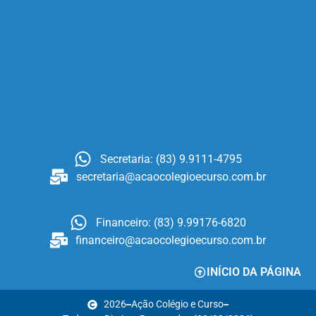
Secretaria: (83) 9.9111-4795
secretaria@acaocolegioecurso.com.br
Financeiro: (83) 9.99176-6820
financeiro@acaocolegioecurso.com.br
INÍCIO DA PÁGINA
2026
Ação Colégio e Curso