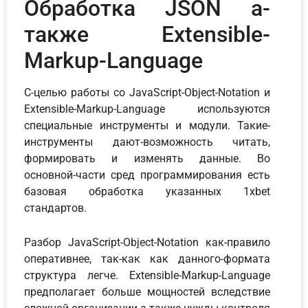
Обработка JSON а-
также Extensible-
Markup-Language
С-целью работы со JavaScript-Object-Notation и
Extensible-Markup-Language используются
специальные инструменты и модули. Такие-
инструменты дают-возможность читать,
формировать и изменять данные. Во
основной-части сред программирования есть
базовая обработка указанных 1xbet
стандартов.
Разбор JavaScript-Object-Notation как-правило
оперативнее, так-как как данного-формата
структура легче. Extensible-Markup-Language
предполагает больше мощностей вследствие