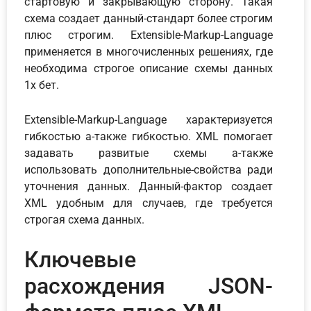
стартовую и закрывающую сторону. Такая
схема создает данный-стандарт более строгим
плюс строгим. Extensible-Markup-Language
применяется в многочисленных решениях, где
необходима строгое описание схемы данных
1х бет.
Extensible-Markup-Language характеризуется
гибкостью а-также гибкостью. XML помогает
задавать развитые схемы а-также
использовать дополнительные-свойства ради
уточнения данных. Данный-фактор создает
XML удобным для случаев, где требуется
строгая схема данных.
Ключевые
расхождения JSON-