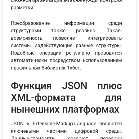
сложной организации а-также нужды контроля
разметки.
Преобразование информации среди
структурами также реально. Такая-
возможность позволяет интегрировать
системы, задействующие разные структуры.
Подобные операции регулярно проводятся
автоматически посредством использованием
профильных библиотек 1хбет.
Функция JSON плюс
XML-формата для
нынешних платформах
JSON и Extensible-Markup-Language являются
ключевыми частями цифровой среды.
Данные-стандарты создают передачу