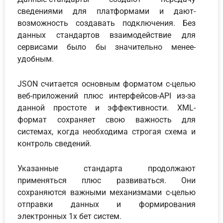
сведениями для платформами и дают-
возможность создавать подключения. Без
данных стандартов взаимодействие для
сервисами было бы значительно менее-
удобным.
JSON считается основным форматом с-целью
веб-приложений плюс интерфейсов-API из-за
данной простоте и эффективности. XML-
формат сохраняет свою важность для
системах, когда необходима строгая схема и
контроль сведений.
Указанные стандарта продолжают
применяться плюс развиваться. Они
сохраняются важными механизмами с-целью
отправки данных и формирования
электронных 1х бет систем.