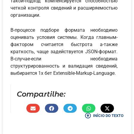
такой-подход компенсируется способностью
четкой контроля сведений и расширяемостью
организации.
В-процессе подборе формата необходимо
оценивать условия системы. Когда главным-
фактором считается быстрота а-также
краткость, чаще задействуется JSON-формат.
В-случае-если необходима
структурированность и валидация сведений,
выбирается 1х бет Extensible-Markup-Language.
Compartilhe:
INÍCIO DO TEXTO