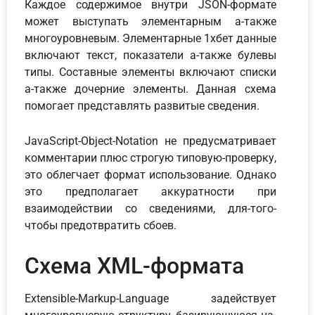
Каждое содержимое внутри JSON-формате
может выступать элементарным а-также
многоуровневым. Элементарные 1хбет данные
включают текст, показатели а-также булевы
типы. Составные элементы включают списки
а-также дочерние элементы. Данная схема
помогает представлять развитые сведения.
JavaScript-Object-Notation не предусматривает
комментарии плюс строгую типовую-проверку,
это облегчает формат использование. Однако
это предполагает аккуратности при
взаимодействии со сведениями, для-того-
чтобы предотвратить сбоев.
Схема XML-формата
Extensible-Markup-Language задействует