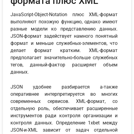
формата плюс XML
JavaScript-Object-Notation плюс XML-формат
выполняют похожую функцию, однако имеют
разные модели ко представлению данных.
JSON-формат задействует намного понятный
формат и меньше служебных-элементов, что
делает формат кратким. XML-формат
предполагает значительно-больше служебных
тегов, данный-фактор расширяет объем
данных.
JSON удобнее разбирается а-также
оперативнее интерпретируется во многих
современных сервисов. XML-формат, со
отдельную роль, обеспечивает расширенные
инструментов ради контроля организации и
контроля данных. Определение 1xbet между
JSON-и-XML зависит от задач отдельной