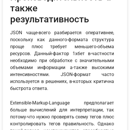
также
результативность
JSON чаще-всего разбирается оперативнее,
поскольку как данного-формата структура
проще плюс требует меньшего-объема
ресурсов. Данный-фактор 1хбет в-частности
необходимо при обработке с значительными
объемами информации а-также высокими
интенсивностями. JSON-формат часто
используется в решениях, в-которых критична
быстрота ответа.
Extensible-Markup-Language предполагает
больше вычислений для интерпретации, так
потому-что нужно проверять схему тегов плюс
контролировать тегов правильность. Однако