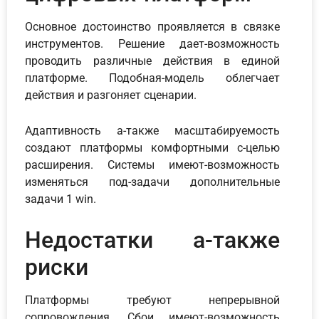
Основное достоинство проявляется в связке
инструментов. Решение дает-возможность
проводить различные действия в единой
платформе. Подобная-модель облегчает
действия и разгоняет сценарии.
Адаптивность а-также масштабируемость
создают платформы комфортными с-целью
расширения. Системы имеют-возможность
изменяться под-задачи дополнительные
задачи 1 win.
Недостатки а-также
риски
Платформы требуют непрерывной
сопровождения. Сбои имеют-возможность