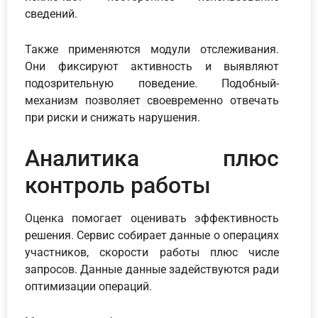
сведений.
Также применяются модули отслеживания.
Они фиксируют активность и выявляют
подозрительную поведение. Подобный-
механизм позволяет своевременно отвечать
при риски и снижать нарушения.
Аналитика плюс
контроль работы
Оценка помогает оценивать эффективность
решения. Сервис собирает данные о операциях
участников, скорости работы плюс числе
запросов. Данные данные задействуются ради
оптимизации операций.