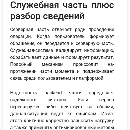
Служебная часть плюс
разбор сведений
Серверная часть отвечает ради проведение
операций. Когда пользователь формирует
обращение, он передается к серверную-часть.
Служебная-система валидирует информацию,
обрабатывает данные и формирует результат.
Подобный механизм происходит на-
протяжении части момента и поддерживает
связь среди пользователем и платформой.
Надежность backend части определяет
надежность системы. Если сервер
перенагружен либо действует со сбоями,
данная-ситуация ведет ко ошибкам. Из-за-
этого критично корректно разносить нагрузку
а-также применять оптимизированные методы