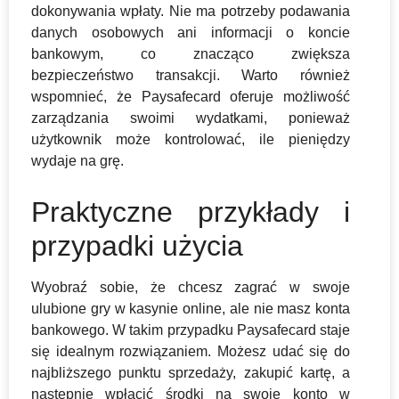
dokonywania wpłaty. Nie ma potrzeby podawania
danych osobowych ani informacji o koncie
bankowym, co znacząco zwiększa
bezpieczeństwo transakcji. Warto również
wspomnieć, że Paysafecard oferuje możliwość
zarządzania swoimi wydatkami, ponieważ
użytkownik może kontrolować, ile pieniędzy
wydaje na grę.
Praktyczne przykłady i
przypadki użycia
Wyobraź sobie, że chcesz zagrać w swoje
ulubione gry w kasynie online, ale nie masz konta
bankowego. W takim przypadku Paysafecard staje
się idealnym rozwiązaniem. Możesz udać się do
najbliższego punktu sprzedaży, zakupić kartę, a
następnie wpłacić środki na swoje konto w