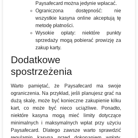
Paysafecard można jedynie wpłacać.
Ograniczona dostępność: nie
wszystkie kasyna online akceptują tę
metodę płatności.
Wysokie opłaty: niektóre punkty
sprzedaży mogą pobierać prowizję za
zakup karty.
Dodatkowe
spostrzeżenia
Warto pamiętać, że Paysafecard ma swoje
ograniczenia. Na przykład, jeśli planujesz grać na
dużą skalę, może być konieczne zakupienie kilku
kart, co może być nieco uciążliwe. Ponadto,
niektóre kasyna mogą mieć limity dotyczące
minimalnych i maksymalnych wpłat przy użyciu
Paysafecard. Dlatego zawsze warto sprawdzić
regulamin kasyna przed dokonaniem wpłaty.