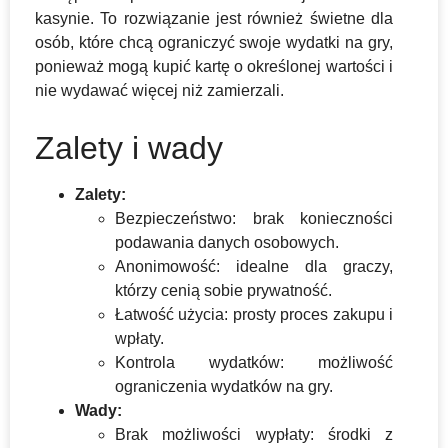
kasynie. To rozwiązanie jest również świetne dla
osób, które chcą ograniczyć swoje wydatki na gry,
ponieważ mogą kupić kartę o określonej wartości i
nie wydawać więcej niż zamierzali.
Zalety i wady
Zalety:
Bezpieczeństwo: brak konieczności
podawania danych osobowych.
Anonimowość: idealne dla graczy,
którzy cenią sobie prywatność.
Łatwość użycia: prosty proces zakupu i
wpłaty.
Kontrola wydatków: możliwość
ograniczenia wydatków na gry.
Wady:
Brak możliwości wypłaty: środki z