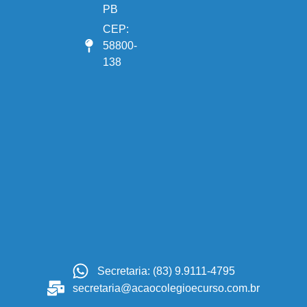
PB
CEP:
58800-
138
Secretaria: (83) 9.9111-4795
secretaria@acaocolegioecurso.com.br