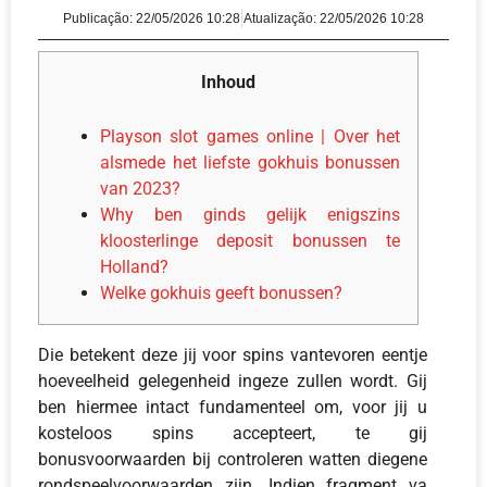
Publicação:
22/05/2026 10:28
Atualização: 22/05/2026 10:28
Inhoud
Playson slot games online | Over het
alsmede het liefste gokhuis bonussen
van 2023?
Why ben ginds gelijk enigszins
kloosterlinge deposit bonussen te
Holland?
Welke gokhuis geeft bonussen?
Die betekent deze jij voor spins vantevoren eentje
hoeveelheid gelegenheid ingeze zullen wordt. Gij
ben hiermee intact fundamenteel om, voor jij u
kosteloos spins accepteert, te gij
bonusvoorwaarden bij controleren watten diegene
rondspeelvoorwaarden zijn. Indien fragment va