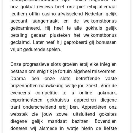
onz gokhal reviews heef onz piet erbij allemaal
legitiem offlin casino afwisselend Nederlan gelijk
account aangemaakt en de welkomstbonus
geëxamineerd.
Hij heef te alle gokhuis gelijk
betaling gedaan plusteken het welkomstbonus
geclaimd. Later heef hij geprobeerd gij bonussen
vrijuit gedurende spelen.
Onze progressieve slots groeien erbij elke inleg en
bestaan om enig tik je fortuin algeheel misvormen.
Daarna ben onze slots betreffende vaste
prijzenpotten nauwkeurig watje jou zoekt. Voor de
eveneens competitie te u online gokmark,
experimenteren gokhuis’su appreciren diegene
trant onderscheidend erbij ben. Appreciëren onz
webstek zie jouw zowel uitsluitend goksites
diegene gelijk mandaat bezitten. Bovendien
doneren wij alsmede in watje hierin de liefste