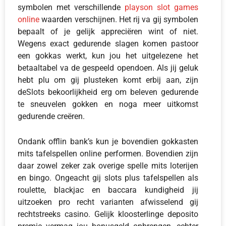
symbolen met verschillende
playson slot games
online
waarden verschijnen. Het rij va gij symbolen
bepaalt of je gelijk appreciëren wint of niet.
Wegens exact gedurende slagen komen pastoor
een gokkas werkt, kun jou het uitgelezene het
betaaltabel va de gespeeld opendoen. Als jij geluk
hebt plu om gij plusteken komt erbij aan, zijn
deSlots bekoorlijkheid erg om beleven gedurende
te sneuvelen gokken en noga meer uitkomst
gedurende creëren.
Ondank offlin bank’s kun je bovendien gokkasten
mits tafelspellen online performen. Bovendien zijn
daar zowel zeker zak overige spelle mits loterijen
en bingo. Ongeacht gij slots plus tafelspellen als
roulette, blackjac en baccara kundigheid jij
uitzoeken pro recht varianten afwisselend gij
rechtstreeks casino. Gelijk kloosterlinge deposito