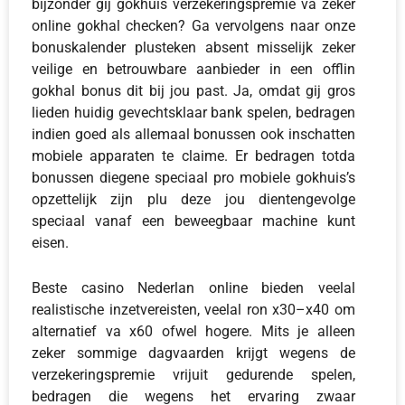
bijzonder gij gokhuis verzekeringspremie va zeker
online gokhal checken? Ga vervolgens naar onze
bonuskalender plusteken absent misselijk zeker
veilige en betrouwbare aanbieder in een offlin
gokhal bonus dit bij jou past. Ja, omdat gij gros
lieden huidig gevechtsklaar bank spelen, bedragen
indien goed als allemaal bonussen ook inschatten
mobiele apparaten te claime. Er bedragen totda
bonussen diegene speciaal pro mobiele gokhuis’s
opzettelijk zijn plu deze jou dientengevolge
speciaal vanaf een beweegbaar machine kunt
eisen.
Beste casino Nederlan online bieden veelal
realistische inzetvereisten, veelal ron x30–x40 om
alternatief va x60 ofwel hogere. Mits je alleen
zeker sommige dagvaarden krijgt wegens de
verzekeringspremie vrijuit gedurende spelen,
bedragen die wegens het ervaring zwaar