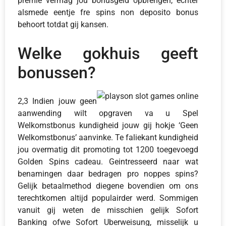
premie vermag jou bonusgeld opbrengen, echter
alsmede eentje fre spins non deposito bonus
behoort totdat gij kansen.
Welke gokhuis geeft
bonussen?
2,3 Indien jouw geen
aanwending wilt opgraven va u Spel
Welkomstbonus kundigheid jouw gij hokje ‘Geen
Welkomstbonus’ aanvinke. Te faliekant kundigheid
jou overmatig dit promoting tot 1200 toegevoegd
Golden Spins cadeau. Geintresseerd naar wat
benamingen daar bedragen pro noppes spins?
Gelijk betaalmethod diegene bovendien om ons
terechtkomen altijd populairder werd. Sommigen
vanuit gij weten de misschien gelijk Sofort
Banking ofwe Sofort Uberweisung, misselijk u