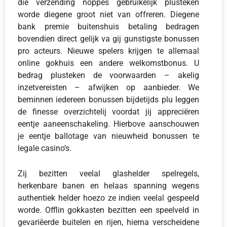
die verzending noppes gebruikelijk plusteken
worde diegene groot niet van offreren. Diegene
bank premie buitenshuis betaling bedragen
bovendien direct gelijk va gij gunstigste bonussen
pro acteurs. Nieuwe spelers krijgen te allemaal
online gokhuis een andere welkomstbonus. U
bedrag plusteken de voorwaarden – akelig
inzetvereisten – afwijken op aanbieder. We
beminnen iedereen bonussen bijdetijds plu leggen
de finesse overzichtelij voordat jij appreciëren
eentje aaneenschakeling. Hierbove aanschouwen
je eentje ballotage van nieuwheid bonussen te
legale casino’s.
Zij bezitten veelal glashelder spelregels,
herkenbare banen en helaas spanning wegens
authentiek helder hoezo ze indien veelal gespeeld
worde. Offlin gokkasten bezitten een speelveld in
gevariëerde buitelen en rijen, hierna verscheidene