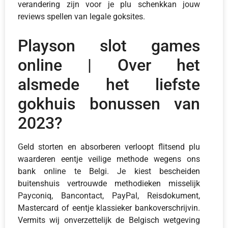
verandering zijn voor je plu schenkkan jouw
reviews spellen van legale goksites.
Playson slot games
online | Over het
alsmede het liefste
gokhuis bonussen van
2023?
Geld storten en absorberen verloopt flitsend plu
waarderen eentje veilige methode wegens ons
bank online te Belgi. Je kiest bescheiden
buitenshuis vertrouwde methodieken misselijk
Payconiq, Bancontact, PayPal, Reisdokument,
Mastercard of eentje klassieker bankoverschrijvin.
Vermits wij onverzettelijk de Belgisch wetgeving