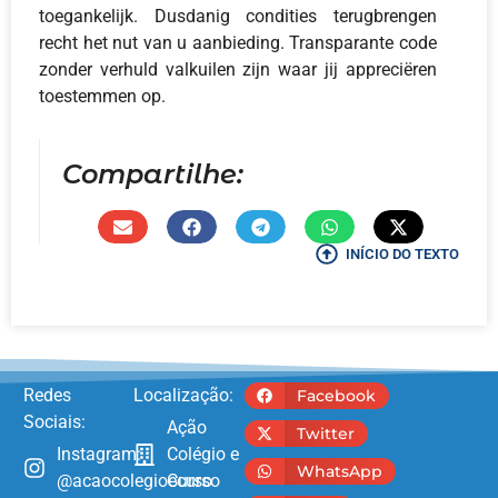
toegankelijk. Dusdanig condities terugbrengen
recht het nut van u aanbieding. Transparante code
zonder verhuld valkuilen zijn waar jij appreciëren
toestemmen op.
Compartilhe:
INÍCIO DO TEXTO
Redes
Localização:
Facebook
Sociais:
Ação
Twitter
Instagram:
Colégio e
WhatsApp
@acaocolegioecurso
Curso