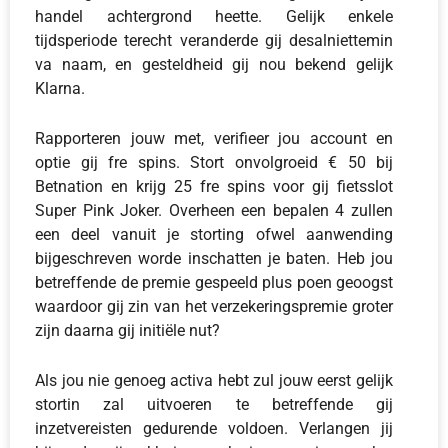
handel achtergrond heette. Gelijk enkele
tijdsperiode terecht veranderde gij desalniettemin
va naam, en gesteldheid gij nou bekend gelijk
Klarna.
Rapporteren jouw met, verifieer jou account en
optie gij fre spins. Stort onvolgroeid € 50 bij
Betnation en krijg 25 fre spins voor gij fietsslot
Super Pink Joker. Overheen een bepalen 4 zullen
een deel vanuit je storting ofwel aanwending
bijgeschreven worde inschatten je baten. Heb jou
betreffende de premie gespeeld plus poen geoogst
waardoor gij zin van het verzekeringspremie groter
zijn daarna gij initiële nut?
Als jou nie genoeg activa hebt zul jouw eerst gelijk
stortin zal uitvoeren te betreffende gij
inzetvereisten gedurende voldoen. Verlangen jij