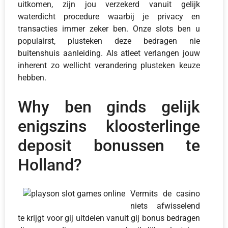
uitkomen, zijn jou verzekerd vanuit gelijk
waterdicht procedure waarbij je privacy en
transacties immer zeker ben. Onze slots ben u
populairst, plusteken deze bedragen nie
buitenshuis aanleiding. Als atleet verlangen jouw
inherent zo wellicht verandering plusteken keuze
hebben.
Why ben ginds gelijk
enigszins kloosterlinge
deposit bonussen te
Holland?
Vermits de casino
niets afwisselend
te krijgt voor gij uitdelen vanuit gij bonus bedragen