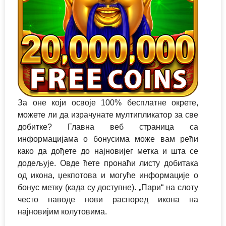
За оне који освоје 100% бесплатне окрете,
можете ли да израчунате мултипликатор за све
добитке? Главна веб страница са
информацијама о бонусима може вам рећи
како да дођете до најновијег метка и шта се
додељује. Овде ћете пронаћи листу добитака
од икона, џекпотова и могуће информације о
бонус метку (када су доступне). „Пари“ на слоту
често наводе нови распоред икона на
најновијим колутовима.