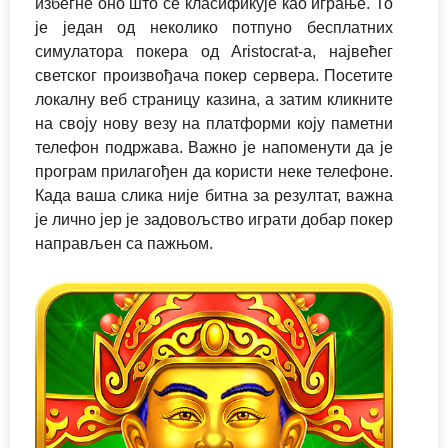
избегне оно што се класификује као играње. То
је један од неколико потпуно бесплатних
симулатора покера од Aristocrat-а, највећег
светског произвођача покер сервера. Посетите
локалну веб страницу казина, а затим кликните
на своју нову везу на платформи коју паметни
телефон подржава. Важно је напоменути да је
програм прилагођен да користи неке телефоне.
Када ваша слика није битна за резултат, важна
је лично јер је задовољство играти добар покер
направљен са пажњом.