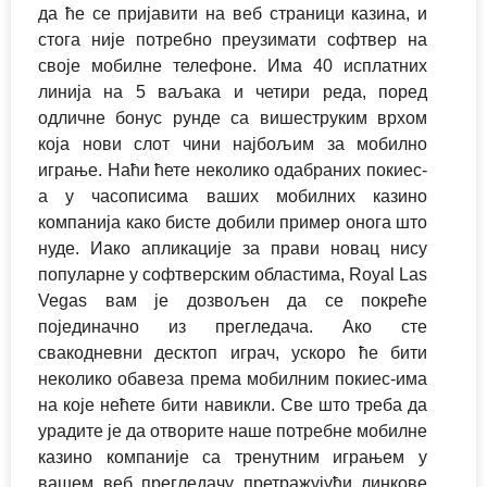
да ће се пријавити на веб страници казина, и
стога није потребно преузимати софтвер на
своје мобилне телефоне. Има 40 исплатних
линија на 5 ваљака и четири реда, поред
одличне бонус рунде са вишеструким врхом
која нови слот чини најбољим за мобилно
играње. Наћи ћете неколико одабраних покиес-
а у часописима ваших мобилних казино
компанија како бисте добили пример онога што
нуде. Иако апликације за прави новац нису
популарне у софтверским областима, Royal Las
Vegas вам је дозвољен да се покреће
појединачно из прегледача. Ако сте
свакодневни десктоп играч, ускоро ће бити
неколико обавеза према мобилним покиес-има
на које нећете бити навикли. Све што треба да
урадите је да отворите наше потребне мобилне
казино компаније са тренутним играњем у
вашем веб прегледачу претражујући линкове