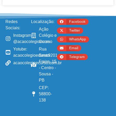
Redes
Localização:
Facebook
Sociais:
Ação
Twitter
Instagram:
Colégio e
WhatsApp
@acaocolegioecurso
Curso
Email
Yotube:
Rua
acaocolegioecurso9201
Bento
Telegram
Freire, 15
acaocolegioecurso.com.br
- Centro -
Sousa -
PB
CEP:
58800-
138