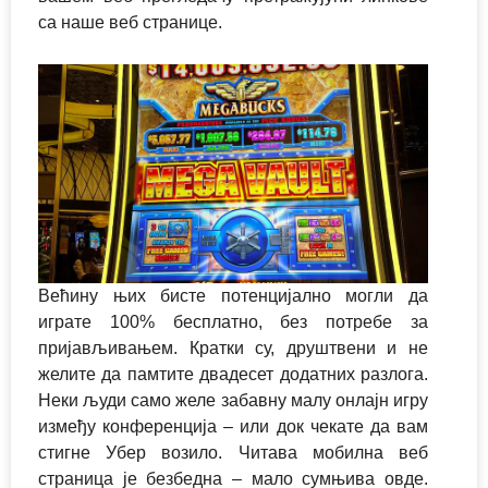
са наше веб странице.
Већину њих бисте потенцијално могли да
играте 100% бесплатно, без потребе за
пријављивањем. Кратки су, друштвени и не
желите да памтите двадесет додатних разлога.
Неки људи само желе забавну малу онлајн игру
између конференција – или док чекате да вам
стигне Убер возило. Читава мобилна веб
страница је безбедна – мало сумњива овде.