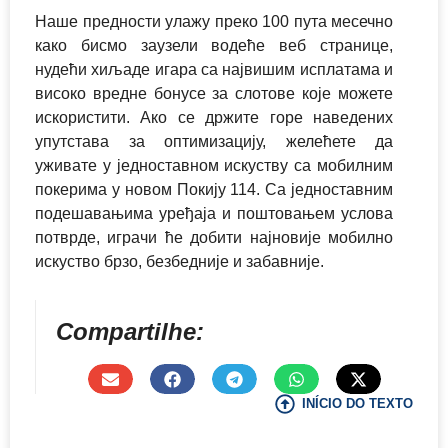
Наше предности улажу преко 100 пута месечно
како бисмо заузели водеће веб странице,
нудећи хиљаде игара са највишим исплатама и
високо вредне бонусе за слотове које можете
искористити. Ако се држите горе наведених
упутстава за оптимизацију, желећете да
уживате у једноставном искуству са мобилним
покерима у новом Покију 114. Са једноставним
подешавањима уређаја и поштовањем услова
потврде, играчи ће добити најновије мобилно
искуство брзо, безбедније и забавније.
Compartilhe:
INÍCIO DO TEXTO