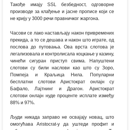
Такође имају SSL безбедност, одговорне
производе за клађење и јасне прописе који се
не крију у 3000 речи правничког жаргона.
Часови се лако настављају након привремених
прекида, а то се дешава и након што играте, од
послова до путовања. Ова врста слотова је
легализовала и контролисала коцкање у казину,
чинећи сигуран приступ свима. Напуштени
слотови су били наслови као што су Зоро,
Помпеја и Краљица Нила. Популарни
бесплатни слотови Аристократ онлајн су
Бафало, Лајтнинг и Драгон. Аристократ
слотови онлајн нуде проценте исплате између
88% и 97%.
Људи никада заправо не освајају новац, што
омогућава Aristocrat-у да уштеди профит и