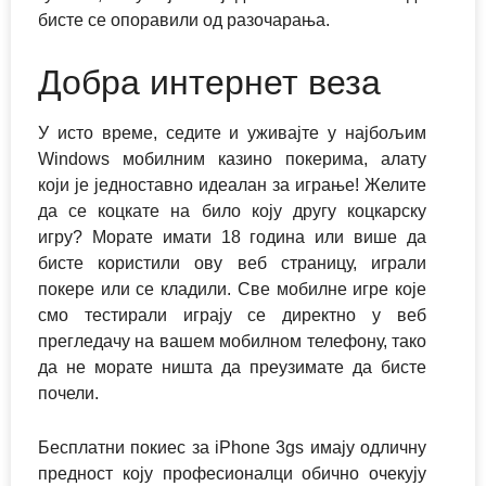
бисте се опоравили од разочарања.
Добра интернет веза
У исто време, седите и уживајте у најбољим
Windows мобилним казино покерима, алату
који је једноставно идеалан за играње! Желите
да се коцкате на било коју другу коцкарску
игру? Морате имати 18 година или више да
бисте користили ову веб страницу, играли
покере или се кладили. Све мобилне игре које
смо тестирали играју се директно у веб
прегледачу на вашем мобилном телефону, тако
да не морате ништа да преузимате да бисте
почели.
Бесплатни покиес за iPhone 3gs имају одличну
предност коју професионалци обично очекују