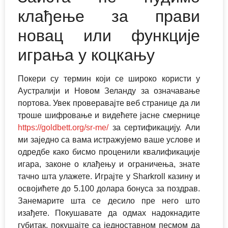
клађење за прави
новац или функције
играња у коцкању
Покери су термин који се широко користи у
Аустралији и Новом Зеланду за означавање
портова.
Увек проверавајте веб странице да ли
троше шифровање и видећете јасне смернице
https://goldbett.org/sr-me/
за сертификацију. Али
ми заједно са вама истражујемо ваше услове и
одредбе како бисмо проценили квалификације
игара, законе о клађењу и ограничења, знате
тачно шта улажете. Играјте у Sharkroll казину и
освојићете до 5.100 долара бонуса за поздрав.
Занемарите шта се десило пре него што
изађете. Покушавате да одмах надокнадите
губитак, покушајте са једноставном песмом да